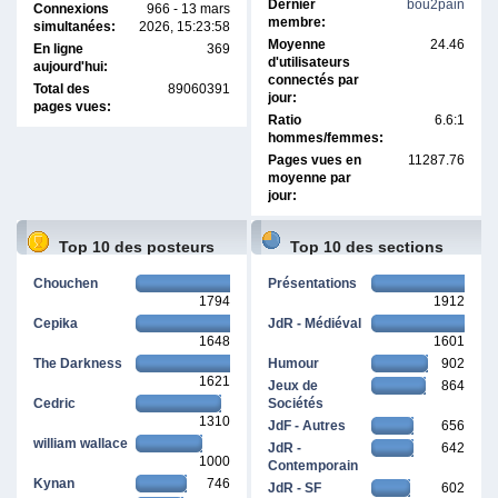
Dernier
bou2pain
Connexions
966 - 13 mars
membre:
simultanées:
2026, 15:23:58
Moyenne
24.46
En ligne
369
d'utilisateurs
aujourd'hui:
connectés par
Total des
89060391
jour:
pages vues:
Ratio
6.6:1
hommes/femmes:
Pages vues en
11287.76
moyenne par
jour:
Top 10 des posteurs
Top 10 des sections
Chouchen
Présentations
1794
1912
Cepika
JdR - Médiéval
1648
1601
The Darkness
Humour
902
1621
Jeux de
864
Cedric
Sociétés
1310
JdF - Autres
656
william wallace
JdR -
642
1000
Contemporain
Kynan
746
JdR - SF
602