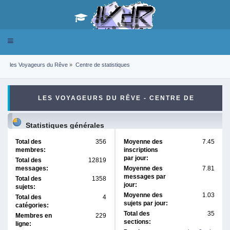
Toggle
navigation
les Voyageurs du Rêve
»
Centre de statistiques
LES VOYAGEURS DU RÊVE - CENTRE DE
STATISTIQUES
Statistiques générales
Total des
356
Moyenne des
7.45
membres:
inscriptions
par jour:
Total des
12819
messages:
Moyenne des
7.81
messages par
Total des
1358
jour:
sujets:
Moyenne des
1.03
Total des
4
sujets par jour:
catégories:
Total des
35
Membres en
229
sections:
ligne: