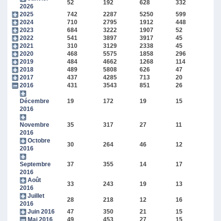
52
192
628
332
2026
2025
742
2287
5250
599
2024
710
2795
1912
448
2023
684
3222
1907
52
2022
541
3897
3917
45
2021
310
3129
2338
45
2020
468
5575
1858
296
2019
484
4662
1268
114
2018
489
5808
626
47
2017
437
4285
713
20
2016
431
3543
851
26
Décembre
19
172
19
15
2016
Novembre
35
317
27
11
2016
Octobre
30
264
46
12
2016
Septembre
37
355
14
17
2016
Août
33
243
19
13
2016
Juillet
28
218
12
16
2016
Juin 2016
47
350
21
15
Mai 2016
49
453
27
15