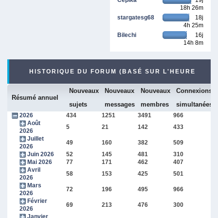
18h 26m
stargatesg68
18j
4h 25m
Bilechi
16j
14h 8m
HISTORIQUE DU FORUM (BASÉ SUR L'HEURE
Nouveaux
Nouveaux
Nouveaux
Connexions
INTERNE DU FORUM)
Résumé annuel
sujets
messages
membres
simultanées
2026
434
1251
3491
966
Août
5
21
142
433
2026
Juillet
49
160
382
509
2026
Juin 2026
52
145
481
310
Mai 2026
77
171
462
407
Avril
58
153
425
501
2026
Mars
72
196
495
966
2026
Février
69
213
476
300
2026
Janvier