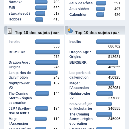
Namexe
708
Jeux de Rôles
591
FdB
659
Jeux vidéos
497
stargatesg68
517
Calendrier
426
Hobbes
413
Top 10 des sujets (par
Top 10 des sujets (par
Insolite
Insolite
330
686702
réponses)
pages vues)
BERSERK
Dragon Age :
275
Origins
512621
Dragon Age :
BERSERK
Origins
245
485855
Les perles de
Les perles de
dailymotion
243
dailymotion
450925
Nightprowler
167
Mage :
V2
l'Ascension
392051
The Coming
144
Nightprowler
Storm - règles
V2
377088
et création
nouveauté jdr
J2P / Scythe--
134
en kickstarter
346555
rise of fenris
The Coming
Mage :
119
Storm - règles
345996
l'Ascension
et création