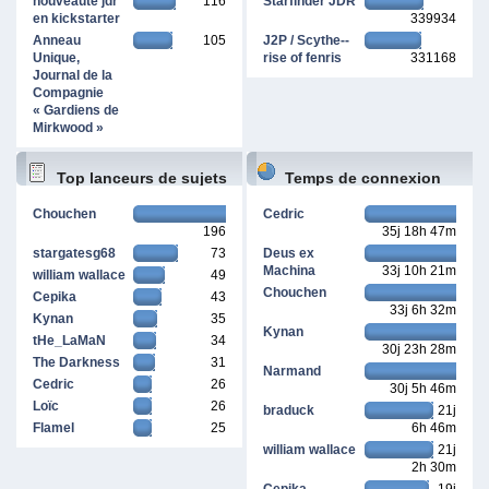
nouveauté jdr
116
Starfinder JDR
en kickstarter
339934
Anneau
105
J2P / Scythe--
Unique,
rise of fenris
331168
Journal de la
Compagnie
« Gardiens de
Mirkwood »
Top lanceurs de sujets
Temps de connexion
Chouchen
Cedric
196
35j 18h 47m
cumulé
stargatesg68
73
Deus ex
Machina
33j 10h 21m
william wallace
49
Chouchen
Cepika
43
33j 6h 32m
Kynan
35
Kynan
tHe_LaMaN
34
30j 23h 28m
The Darkness
31
Narmand
Cedric
26
30j 5h 46m
Loïc
26
braduck
21j
Flamel
25
6h 46m
william wallace
21j
2h 30m
Cepika
19j