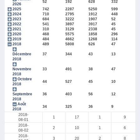
52
192
628
332
2026
2025
742
2287
5250
599
2024
710
2795
1912
448
2023
684
3222
1907
52
2022
541
3897
3917
45
2021
310
3129
2338
45
2020
468
5575
1858
296
2019
484
4662
1268
114
2018
489
5808
626
47
Décembre
37
344
43
13
2018
Novembre
33
491
38
47
2018
Octobre
44
527
45
10
2018
Septembre
36
403
56
12
2018
Août
34
325
36
9
2018
2018-
1
17
1
9
08-01
2018-
2
10
1
6
08-02
2018-
3
20
2
8