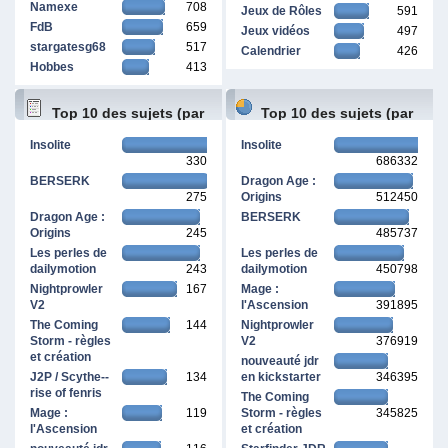
Namexe
708
Jeux de Rôles
591
FdB
659
Jeux vidéos
497
stargatesg68
517
Calendrier
426
Hobbes
413
Top 10 des sujets (par
Top 10 des sujets (par
Insolite
Insolite
330
686332
réponses)
pages vues)
BERSERK
Dragon Age :
275
Origins
512450
Dragon Age :
BERSERK
Origins
245
485737
Les perles de
Les perles de
dailymotion
243
dailymotion
450798
Nightprowler
167
Mage :
V2
l'Ascension
391895
The Coming
144
Nightprowler
Storm - règles
V2
376919
et création
nouveauté jdr
J2P / Scythe--
134
en kickstarter
346395
rise of fenris
The Coming
Mage :
119
Storm - règles
345825
l'Ascension
et création