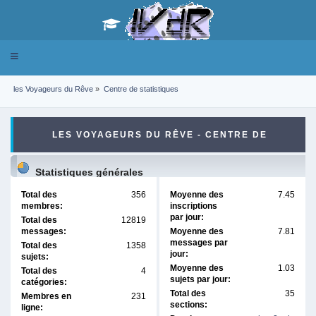
Toggle
navigation
les Voyageurs du Rêve
»
Centre de statistiques
LES VOYAGEURS DU RÊVE - CENTRE DE
STATISTIQUES
Statistiques générales
Total des
356
Moyenne des
7.45
membres:
inscriptions
par jour:
Total des
12819
messages:
Moyenne des
7.81
messages par
Total des
1358
jour:
sujets:
Moyenne des
1.03
Total des
4
sujets par jour:
catégories:
Total des
35
Membres en
231
sections:
ligne: