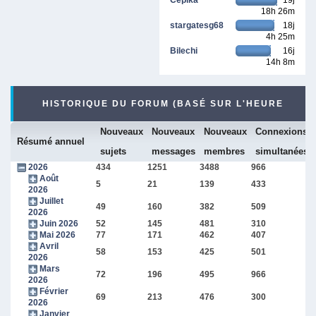
18h 26m
stargatesg68
18j
4h 25m
Bilechi
16j
14h 8m
HISTORIQUE DU FORUM (BASÉ SUR L'HEURE
Nouveaux
Nouveaux
Nouveaux
Connexions
INTERNE DU FORUM)
Résumé annuel
sujets
messages
membres
simultanées
2026
434
1251
3488
966
Août
5
21
139
433
2026
Juillet
49
160
382
509
2026
Juin 2026
52
145
481
310
Mai 2026
77
171
462
407
Avril
58
153
425
501
2026
Mars
72
196
495
966
2026
Février
69
213
476
300
2026
Janvier