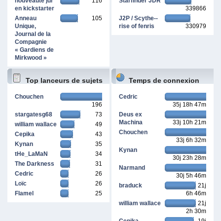
nouveauté jdr
116
Starfinder JDR
en kickstarter
339866
Anneau
105
J2P / Scythe--
Unique,
rise of fenris
330979
Journal de la
Compagnie
« Gardiens de
Mirkwood »
Top lanceurs de sujets
Temps de connexion
Chouchen
Cedric
196
35j 18h 47m
cumulé
stargatesg68
73
Deus ex
Machina
33j 10h 21m
william wallace
49
Chouchen
Cepika
43
33j 6h 32m
Kynan
35
Kynan
tHe_LaMaN
34
30j 23h 28m
The Darkness
31
Narmand
Cedric
26
30j 5h 46m
Loïc
26
braduck
21j
Flamel
25
6h 46m
william wallace
21j
2h 30m
Cepika
19j