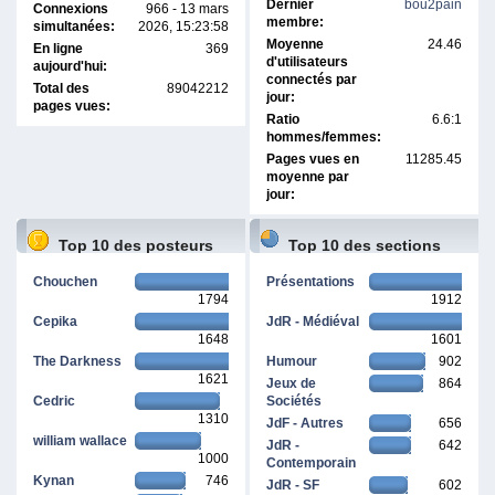
Dernier
bou2pain
Connexions
966 - 13 mars
membre:
simultanées:
2026, 15:23:58
Moyenne
24.46
En ligne
369
d'utilisateurs
aujourd'hui:
connectés par
Total des
89042212
jour:
pages vues:
Ratio
6.6:1
hommes/femmes:
Pages vues en
11285.45
moyenne par
jour:
Top 10 des posteurs
Top 10 des sections
Chouchen
Présentations
1794
1912
Cepika
JdR - Médiéval
1648
1601
The Darkness
Humour
902
1621
Jeux de
864
Cedric
Sociétés
1310
JdF - Autres
656
william wallace
JdR -
642
1000
Contemporain
Kynan
746
JdR - SF
602