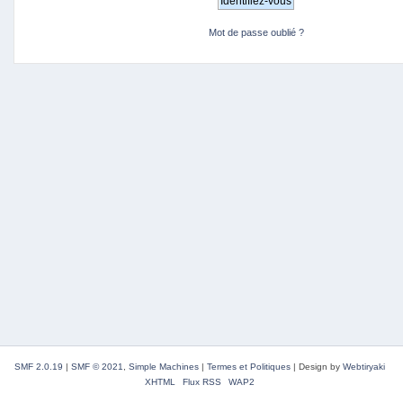
Mot de passe oublié ?
SMF 2.0.19
|
SMF © 2021
,
Simple Machines
|
Termes et Politiques
|
Design by
Webtiryaki
XHTML
Flux RSS
WAP2