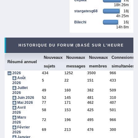
18h 26m
stargatesg68
18j
4h 25m
Bilechi
16j
14h 8m
HISTORIQUE DU FORUM (BASÉ SUR L'HEURE
Nouveaux
Nouveaux
Nouveaux
Connexions
INTERNE DU FORUM)
Résumé annuel
sujets
messages
membres
simultanées
2026
434
1252
3500
966
Août
5
22
151
433
2026
Juillet
49
160
382
509
2026
Juin 2026
52
145
481
310
Mai 2026
77
171
462
407
Avril
58
153
425
501
2026
Mars
72
196
495
966
2026
Février
69
213
476
300
2026
Janvier