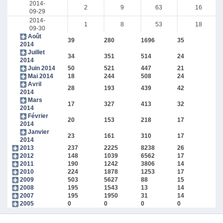
2014-
2
9
63
16
09-29
2014-
1
8
53
18
09-30
Août
39
280
1696
35
2014
Juillet
34
351
514
24
2014
Juin 2014
50
521
447
21
Mai 2014
18
244
508
24
Avril
28
193
439
42
2014
Mars
17
327
413
32
2014
Février
20
153
218
17
2014
Janvier
23
161
310
17
2014
2013
237
2225
8238
26
2012
148
1039
6562
17
2011
190
1242
3806
14
2010
224
1878
1253
17
2009
503
5627
88
15
2008
195
1543
13
14
2007
195
1950
31
14
2005
0
0
0
0