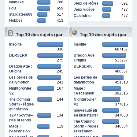
Namexe
708
Jeux de Rôles
591
FdB
659
Jeux vidéos
497
stargatesg68
517
Calendrier
427
Hobbes
413
Top 10 des sujets (par
Top 10 des sujets (par
Insolite
Insolite
330
687157
réponses)
pages vues)
BERSERK
Dragon Age :
275
Origins
513267
Dragon Age :
BERSERK
Origins
245
486537
Les perles de
Les perles de
dailymotion
243
dailymotion
451313
Nightprowler
167
Mage :
V2
l'Ascension
392516
The Coming
144
Nightprowler
Storm - règles
V2
377816
et création
nouveauté jdr
J2P / Scythe--
134
en kickstarter
347050
rise of fenris
The Coming
Mage :
119
Storm - règles
346584
l'Ascension
et création