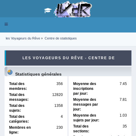
Toggle
navigation
les Voyageurs du Rêve
»
Centre de statistiques
LES VOYAGEURS DU RÊVE - CENTRE DE
STATISTIQUES
Statistiques générales
Total des
356
Moyenne des
7.45
membres:
inscriptions
par jour:
Total des
12820
messages:
Moyenne des
7.81
messages par
Total des
1358
jour:
sujets:
Moyenne des
1.03
Total des
4
sujets par jour:
catégories:
Total des
35
Membres en
230
sections:
ligne: