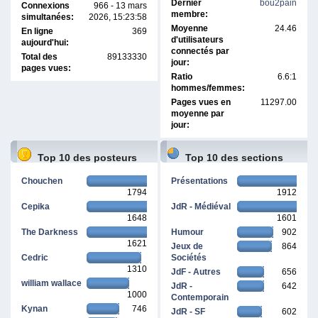
Dernier
bou2pain
Connexions
966 - 13 mars
membre:
simultanées:
2026, 15:23:58
Moyenne
24.46
En ligne
369
d'utilisateurs
aujourd'hui:
connectés par
Total des
89133330
jour:
pages vues:
Ratio
6.6:1
hommes/femmes:
Pages vues en
11297.00
moyenne par
jour:
Top 10 des posteurs
Top 10 des sections
Chouchen
Présentations
1794
1912
Cepika
JdR - Médiéval
1648
1601
The Darkness
Humour
902
1621
Jeux de
864
Cedric
Sociétés
1310
JdF - Autres
656
william wallace
JdR -
642
1000
Contemporain
Kynan
746
JdR - SF
602