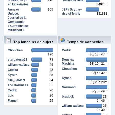
nouveauté jdr
116
Starfinder JDR
en kickstarter
340205
Anneau
105
J2P / Scythe--
Unique,
rise of fenris
331831
Journal de la
Compagnie
« Gardiens de
Mirkwood »
Top lanceurs de sujets
Temps de connexion
Chouchen
Cedric
196
35j 18h 47m
cumulé
stargatesg68
73
Deus ex
Machina
33j 10h 21m
william wallace
49
Chouchen
Cepika
43
33j 6h 32m
Kynan
35
Kynan
tHe_LaMaN
34
30j 23h 28m
The Darkness
31
Narmand
Cedric
26
30j 5h 49m
Loïc
26
braduck
21j
Flamel
25
6h 46m
william wallace
21j
2h 30m
Cepika
19j