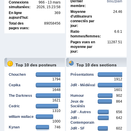
Dernier
bou2pain
Connexions
966 - 13 mars
membre:
simultanées:
2026, 15:23:58
Moyenne
24.46
En ligne
369
d'utilisateurs
aujourd'hui:
connectés par
Total des
89058456
jour:
pages vues:
Ratio
6.6:1
hommes/femmes:
Pages vues en
11287.51
moyenne par
jour:
Top 10 des posteurs
Top 10 des sections
Chouchen
Présentations
1794
1912
Cepika
JdR - Médiéval
1648
1601
The Darkness
Humour
902
1621
Jeux de
864
Cedric
Sociétés
1310
JdF - Autres
656
william wallace
JdR -
642
1000
Contemporain
Kynan
746
JdR - SF
602