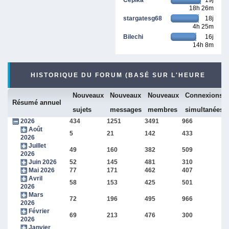
18h 26m
stargatesg68
18j
4h 25m
Bilechi
16j
14h 8m
HISTORIQUE DU FORUM (BASÉ SUR L'HEURE
Nouveaux
Nouveaux
Nouveaux
Connexions
INTERNE DU FORUM)
Résumé annuel
sujets
messages
membres
simultanées
2026
434
1251
3491
966
Août
5
21
142
433
2026
Juillet
49
160
382
509
2026
Juin 2026
52
145
481
310
Mai 2026
77
171
462
407
Avril
58
153
425
501
2026
Mars
72
196
495
966
2026
Février
69
213
476
300
2026
Janvier