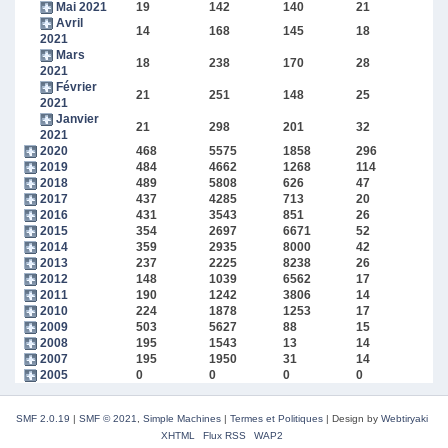
Mai 2021
19
142
140
21
Avril
14
168
145
18
2021
Mars
18
238
170
28
2021
Février
21
251
148
25
2021
Janvier
21
298
201
32
2021
2020
468
5575
1858
296
2019
484
4662
1268
114
2018
489
5808
626
47
2017
437
4285
713
20
2016
431
3543
851
26
2015
354
2697
6671
52
2014
359
2935
8000
42
2013
237
2225
8238
26
2012
148
1039
6562
17
2011
190
1242
3806
14
2010
224
1878
1253
17
2009
503
5627
88
15
2008
195
1543
13
14
2007
195
1950
31
14
2005
0
0
0
0
SMF 2.0.19
|
SMF © 2021
,
Simple Machines
|
Termes et Politiques
|
Design by
Webtiryaki
XHTML
Flux RSS
WAP2