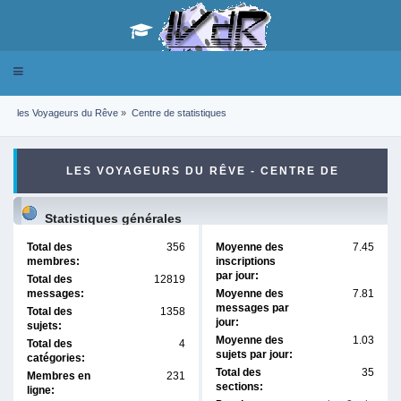
Toggle
navigation
les Voyageurs du Rêve
»
Centre de statistiques
LES VOYAGEURS DU RÊVE - CENTRE DE
STATISTIQUES
Statistiques générales
Total des
356
Moyenne des
7.45
membres:
inscriptions
par jour:
Total des
12819
messages:
Moyenne des
7.81
messages par
Total des
1358
jour:
sujets:
Moyenne des
1.03
Total des
4
sujets par jour:
catégories:
Total des
35
Membres en
231
sections:
ligne: