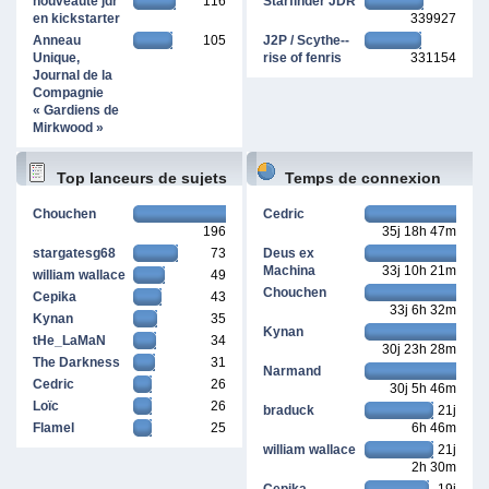
nouveauté jdr
116
Starfinder JDR
en kickstarter
339927
Anneau
105
J2P / Scythe--
Unique,
rise of fenris
331154
Journal de la
Compagnie
« Gardiens de
Mirkwood »
Top lanceurs de sujets
Temps de connexion
Chouchen
Cedric
196
35j 18h 47m
cumulé
stargatesg68
73
Deus ex
Machina
33j 10h 21m
william wallace
49
Chouchen
Cepika
43
33j 6h 32m
Kynan
35
Kynan
tHe_LaMaN
34
30j 23h 28m
The Darkness
31
Narmand
Cedric
26
30j 5h 46m
Loïc
26
braduck
21j
Flamel
25
6h 46m
william wallace
21j
2h 30m
Cepika
19j