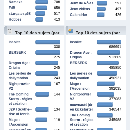
Namexe
708
Jeux de Rôles
591
FdB
659
Jeux vidéos
497
stargatesg68
517
Calendrier
426
Hobbes
413
Top 10 des sujets (par
Top 10 des sujets (par
Insolite
Insolite
330
686691
réponses)
pages vues)
BERSERK
Dragon Age :
275
Origins
512609
Dragon Age :
BERSERK
Origins
245
485850
Les perles de
Les perles de
dailymotion
243
dailymotion
450921
Nightprowler
167
Mage :
V2
l'Ascension
392035
The Coming
144
Nightprowler
Storm - règles
V2
377083
et création
nouveauté jdr
J2P / Scythe--
134
en kickstarter
346547
rise of fenris
The Coming
Mage :
119
Storm - règles
345988
l'Ascension
et création