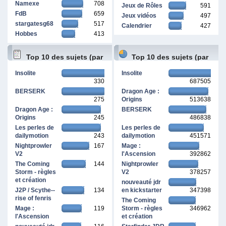
Namexe
708
Jeux de Rôles
591
FdB
659
Jeux vidéos
497
stargatesg68
517
Calendrier
427
Hobbes
413
Top 10 des sujets (par
Top 10 des sujets (par
Insolite
Insolite
330
687505
réponses)
pages vues)
BERSERK
Dragon Age :
275
Origins
513638
Dragon Age :
BERSERK
Origins
245
486838
Les perles de
Les perles de
dailymotion
243
dailymotion
451571
Nightprowler
167
Mage :
V2
l'Ascension
392862
The Coming
144
Nightprowler
Storm - règles
V2
378257
et création
nouveauté jdr
J2P / Scythe--
134
en kickstarter
347398
rise of fenris
The Coming
Mage :
119
Storm - règles
346962
l'Ascension
et création