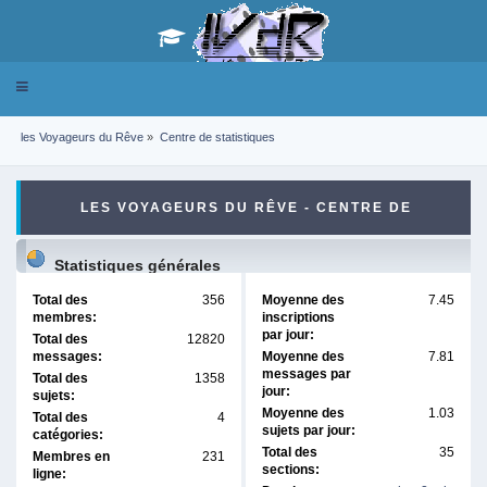
Toggle
navigation
les Voyageurs du Rêve
»
Centre de statistiques
LES VOYAGEURS DU RÊVE - CENTRE DE
STATISTIQUES
Statistiques générales
Total des
356
Moyenne des
7.45
membres:
inscriptions
par jour:
Total des
12820
messages:
Moyenne des
7.81
messages par
Total des
1358
jour:
sujets:
Moyenne des
1.03
Total des
4
sujets par jour:
catégories:
Total des
35
Membres en
231
sections:
ligne: