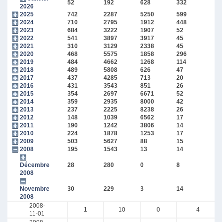
52
192
628
332
2026
2025
742
2287
5250
599
2024
710
2795
1912
448
2023
684
3222
1907
52
2022
541
3897
3917
45
2021
310
3129
2338
45
2020
468
5575
1858
296
2019
484
4662
1268
114
2018
489
5808
626
47
2017
437
4285
713
20
2016
431
3543
851
26
2015
354
2697
6671
52
2014
359
2935
8000
42
2013
237
2225
8238
26
2012
148
1039
6562
17
2011
190
1242
3806
14
2010
224
1878
1253
17
2009
503
5627
88
15
2008
195
1543
13
14
Décembre
28
280
0
8
2008
Novembre
30
229
3
14
2008
2008-
1
10
0
4
11-01