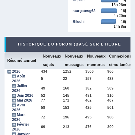
18h 26m
stargatesg68
18j
4h 25m
Bilechi
16j
14h 8m
HISTORIQUE DU FORUM (BASÉ SUR L'HEURE
Nouveaux
Nouveaux
Nouveaux
Connexions
INTERNE DU FORUM)
Résumé annuel
sujets
messages
membres
simultanées
2026
434
1252
3506
966
Août
5
22
157
433
2026
Juillet
49
160
382
509
2026
Juin 2026
52
145
481
310
Mai 2026
77
171
462
407
Avril
58
153
425
501
2026
Mars
72
196
495
966
2026
Février
69
213
476
300
2026
Janvier