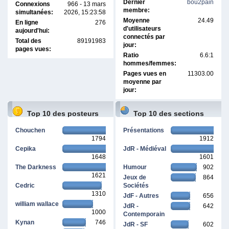
Dernier
bou2pain
Connexions
966 - 13 mars
membre:
simultanées:
2026, 15:23:58
Moyenne
24.49
En ligne
276
d'utilisateurs
aujourd'hui:
connectés par
Total des
89191983
jour:
pages vues:
Ratio
6.6:1
hommes/femmes:
Pages vues en
11303.00
moyenne par
jour:
Top 10 des posteurs
Top 10 des sections
Chouchen
Présentations
1794
1912
Cepika
JdR - Médiéval
1648
1601
The Darkness
Humour
902
1621
Jeux de
864
Cedric
Sociétés
1310
JdF - Autres
656
william wallace
JdR -
642
1000
Contemporain
Kynan
746
JdR - SF
602