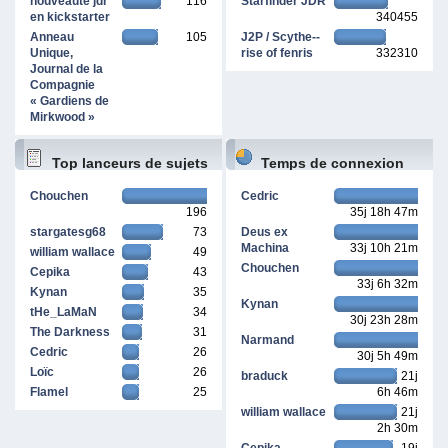
nouveauté jdr
116
Starfinder JDR
en kickstarter
340455
Anneau
105
J2P / Scythe--
Unique,
rise of fenris
332310
Journal de la
Compagnie
« Gardiens de
Mirkwood »
Top lanceurs de sujets
Temps de connexion
Chouchen
Cedric
196
35j 18h 47m
cumulé
stargatesg68
73
Deus ex
Machina
33j 10h 21m
william wallace
49
Chouchen
Cepika
43
33j 6h 32m
Kynan
35
Kynan
tHe_LaMaN
34
30j 23h 28m
The Darkness
31
Narmand
Cedric
26
30j 5h 49m
Loïc
26
braduck
21j
Flamel
25
6h 46m
william wallace
21j
2h 30m
Cepika
19j