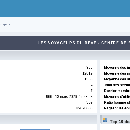
istiques
LES VOYAGEURS DU RÊVE - CENTRE DE 
356
Moyenne des ins
12819
Moyenne des m
1358
Moyenne des suj
4
Total des secti
7
Dernier membr
966 - 13 mars 2026, 15:23:58
Moyenne d'utili
369
Ratio hommes
89078608
Pages vues en 
Top 10 de