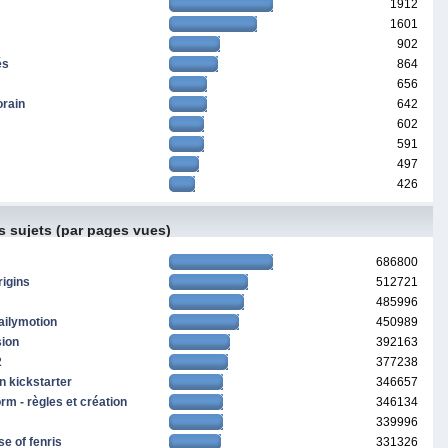
1912
1601
902
és
864
656
orain
642
602
591
497
426
s sujets (par pages vues)
686800
rigins
512721
485996
ailymotion
450989
sion
392163
2
377238
n kickstarter
346657
m - règles et création
346134
339996
se of fenris
331326