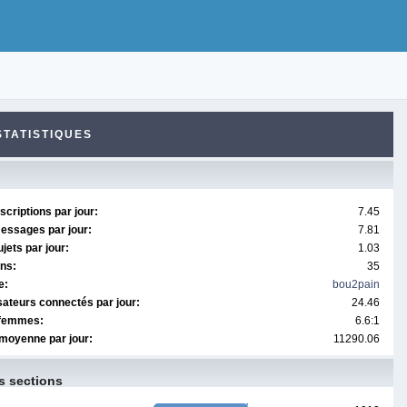
STATISTIQUES
criptions par jour:
7.45
essages par jour:
7.81
ets par jour:
1.03
ons:
35
e:
bou2pain
sateurs connectés par jour:
24.46
/femmes:
6.6:1
moyenne par jour:
11290.06
s sections