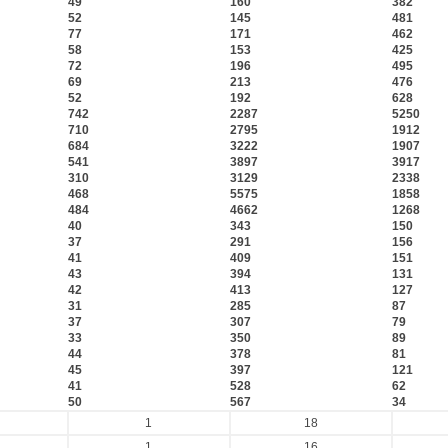
49
160
382
52
145
481
77
171
462
58
153
425
72
196
495
69
213
476
52
192
628
742
2287
5250
710
2795
1912
684
3222
1907
541
3897
3917
310
3129
2338
468
5575
1858
484
4662
1268
40
343
150
37
291
156
41
409
151
43
394
131
42
413
127
31
285
87
37
307
79
33
350
89
44
378
81
45
397
121
41
528
62
50
567
34
1
18
1
16