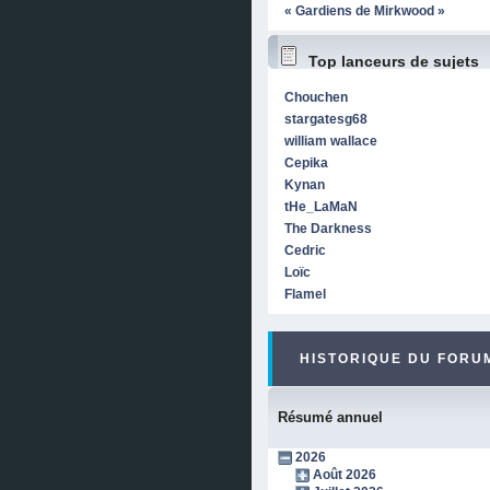
« Gardiens de Mirkwood »
Top lanceurs de sujets
Chouchen
stargatesg68
william wallace
Cepika
Kynan
tHe_LaMaN
The Darkness
Cedric
Loïc
Flamel
HISTORIQUE DU FORUM
Résumé annuel
2026
Août 2026