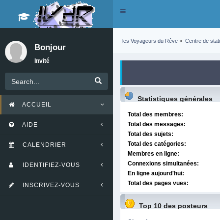
Toggle
navigation
les Voyageurs du Rêve
»
Centre de stat
Bonjour
Invité
Statistiques générales
ACCUEIL
Total des membres:
Total des messages:
AIDE
Total des sujets:
Total des catégories:
CALENDRIER
Membres en ligne:
Connexions simultanées:
IDENTIFIEZ-VOUS
En ligne aujourd'hui:
Total des pages vues:
INSCRIVEZ-VOUS
Top 10 des posteurs