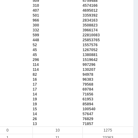
509
4759488
310
4574166
407
4695012
501
3359392
966
2834163
300
3508823
332
3966174
599
22810083
448
25853765
52
1557576
45
1267052
45
1380881
296
1519642
114
997296
114
130207
82
94978
16
96383
17
79568
17
69784
14
71656
19
61953
19
85894
15
100540
14
57647
26
76829
13
71857
0
10
1275
1
11
23363