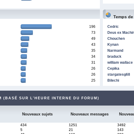
Temps de
196
Cedric
73
Deus ex Machi
49
Chouchen
43
Kynan
35
Narmand
34
braduck
31
william wallace
26
Cepika
26
stargatesg68
25
Bilechi
 (BASÉ SUR L'HEURE INTERNE DU FORUM)
Nouveaux sujets
Nouveaux messages
Nouvea
434
1251
3492
5
21
143