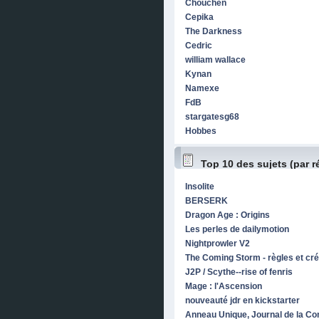
Chouchen
Cepika
The Darkness
Cedric
william wallace
Kynan
Namexe
FdB
stargatesg68
Hobbes
Top 10 des sujets (par 
Insolite
BERSERK
Dragon Age : Origins
Les perles de dailymotion
Nightprowler V2
The Coming Storm - règles et cré
J2P / Scythe--rise of fenris
Mage : l'Ascension
nouveauté jdr en kickstarter
Anneau Unique, Journal de la C