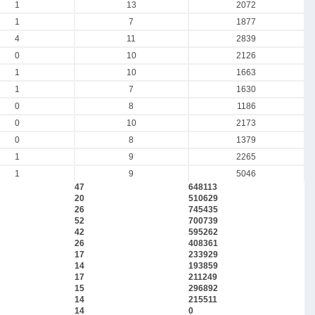
1
13
2072
1
7
1877
4
11
2839
0
10
2126
1
10
1663
1
7
1630
0
8
1186
0
10
2173
0
8
1379
1
9
2265
1
9
5046
47
648113
20
510629
26
745435
52
700739
42
595262
26
408361
17
233929
14
193859
17
211249
15
296892
14
215511
14
0