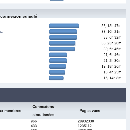
 connexion cumulé
35j 18h 47m
na
33j 10h 21m
33j 6h 32m
30j 23h 28m
30j 5h 46m
21j 6h 46m
21j 2h 30m
19j 18h 26m
18j 4h 25m
16j 14h 8m
Connexions
ux membres
Pages vues
simultanées
966
28932330
433
1235112