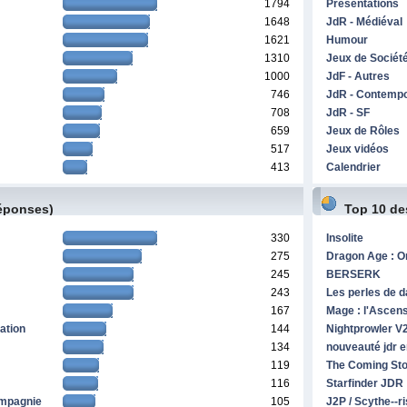
1794
Présentations
1648
JdR - Médiéval
1621
Humour
1310
Jeux de Sociét
1000
JdF - Autres
746
JdR - Contemp
708
JdR - SF
659
Jeux de Rôles
517
Jeux vidéos
413
Calendrier
réponses)
Top 10 de
330
Insolite
275
Dragon Age : O
245
BERSERK
243
Les perles de d
167
Mage : l'Ascen
ation
144
Nightprowler V
134
nouveauté jdr e
119
The Coming Stor
116
Starfinder JDR
ompagnie
105
J2P / Scythe--ri