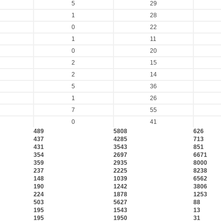
5
29
1
28
0
22
1
11
0
20
2
15
2
14
5
36
1
26
7
55
0
41
489
5808
626
437
4285
713
431
3543
851
354
2697
6671
359
2935
8000
237
2225
8238
148
1039
6562
190
1242
3806
224
1878
1253
503
5627
88
195
1543
13
195
1950
31