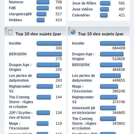
Namexe
708
Jeux de Rôles
591
FdB
659
Jeux vidéos
497
stargatesg68
517
Calendrier
421
Hobbes
413
Top 10 des sujets (par
Top 10 des sujets (par
Insolite
Insolite
330
684409
réponses)
pages vues)
BERSERK
Dragon Age :
275
Origins
510826
Dragon Age :
BERSERK
Origins
245
484636
Les perles de
Les perles de
dailymotion
243
dailymotion
449655
Nightprowler
167
Mage :
V2
l'Ascension
390248
The Coming
144
Nightprowler
Storm - règles
V2
374746
et création
nouveauté jdr
J2P / Scythe--
134
en kickstarter
344665
rise of fenris
The Coming
Mage :
119
Storm - règles
343902
l'Ascension
et création