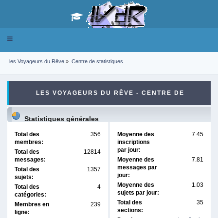
Toggle
navigation
les Voyageurs du Rêve
»
Centre de statistiques
LES VOYAGEURS DU RÊVE - CENTRE DE
STATISTIQUES
Statistiques générales
Total des
356
Moyenne des
7.45
membres:
inscriptions
par jour:
Total des
12814
messages:
Moyenne des
7.81
messages par
Total des
1357
jour:
sujets:
Moyenne des
1.03
Total des
4
sujets par jour:
catégories:
Total des
35
Membres en
239
sections:
ligne: