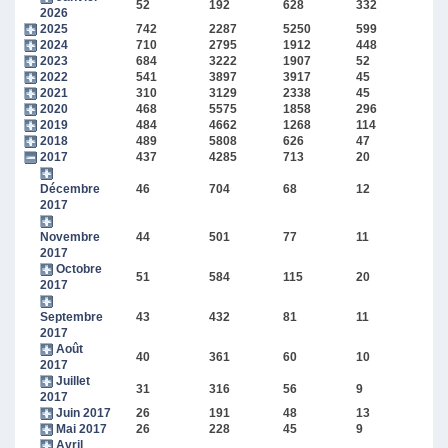
52
192
628
332
2026
2025
742
2287
5250
599
2024
710
2795
1912
448
2023
684
3222
1907
52
2022
541
3897
3917
45
2021
310
3129
2338
45
2020
468
5575
1858
296
2019
484
4662
1268
114
2018
489
5808
626
47
2017
437
4285
713
20
Décembre
46
704
68
12
2017
Novembre
44
501
77
11
2017
Octobre
51
584
115
20
2017
Septembre
43
432
81
11
2017
Août
40
361
60
10
2017
Juillet
31
316
56
9
2017
Juin 2017
26
191
48
13
Mai 2017
26
228
45
9
Avril