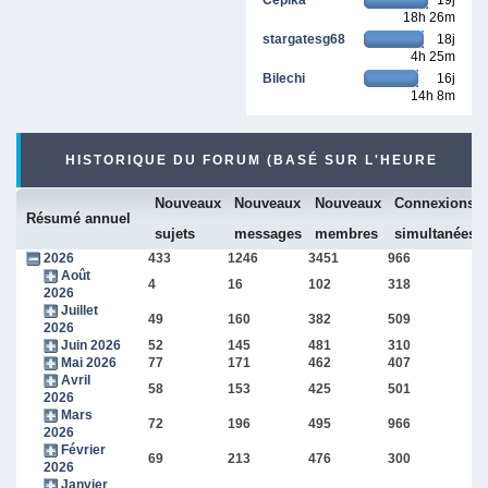
18h 26m
stargatesg68
18j
4h 25m
Bilechi
16j
14h 8m
HISTORIQUE DU FORUM (BASÉ SUR L'HEURE
Nouveaux
Nouveaux
Nouveaux
Connexions
INTERNE DU FORUM)
Résumé annuel
sujets
messages
membres
simultanées
2026
433
1246
3451
966
Août
4
16
102
318
2026
Juillet
49
160
382
509
2026
Juin 2026
52
145
481
310
Mai 2026
77
171
462
407
Avril
58
153
425
501
2026
Mars
72
196
495
966
2026
Février
69
213
476
300
2026
Janvier