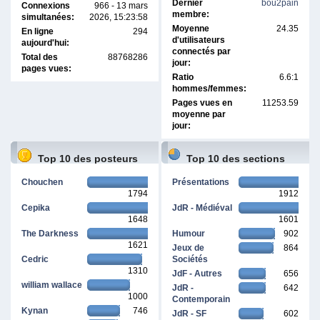
Dernier
bou2pain
Connexions
966 - 13 mars
membre:
simultanées:
2026, 15:23:58
Moyenne
24.35
En ligne
294
d'utilisateurs
aujourd'hui:
connectés par
Total des
88768286
jour:
pages vues:
Ratio
6.6:1
hommes/femmes:
Pages vues en
11253.59
moyenne par
jour:
Top 10 des posteurs
Top 10 des sections
Chouchen
Présentations
1794
1912
Cepika
JdR - Médiéval
1648
1601
The Darkness
Humour
902
1621
Jeux de
864
Cedric
Sociétés
1310
JdF - Autres
656
william wallace
JdR -
642
1000
Contemporain
Kynan
746
JdR - SF
602