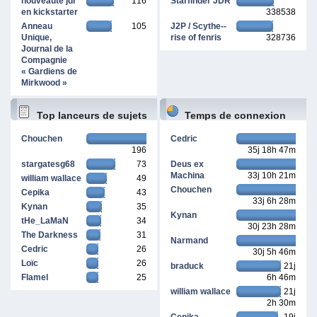
nouveauté jdr
116
Starfinder JDR
en kickstarter
338538
Anneau
105
J2P / Scythe--
Unique,
rise of fenris
328736
Journal de la
Compagnie
« Gardiens de
Mirkwood »
Top lanceurs de sujets
Temps de connexion
Chouchen
Cedric
196
35j 18h 47m
cumulé
stargatesg68
73
Deus ex
Machina
33j 10h 21m
william wallace
49
Chouchen
Cepika
43
33j 6h 28m
Kynan
35
Kynan
tHe_LaMaN
34
30j 23h 28m
The Darkness
31
Narmand
Cedric
26
30j 5h 46m
Loïc
26
braduck
21j
Flamel
25
6h 46m
william wallace
21j
2h 30m
Cepika
19j