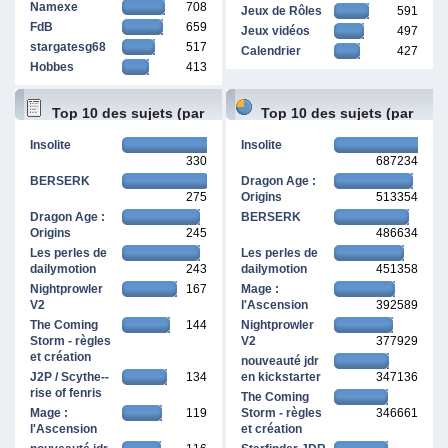
Namexe
708
Jeux de Rôles
591
FdB
659
Jeux vidéos
497
stargatesg68
517
Calendrier
427
Hobbes
413
Top 10 des sujets (par
Top 10 des sujets (par
Insolite
Insolite
330
687234
réponses)
pages vues)
BERSERK
Dragon Age :
275
Origins
513354
Dragon Age :
BERSERK
Origins
245
486634
Les perles de
Les perles de
dailymotion
243
dailymotion
451358
Nightprowler
167
Mage :
V2
l'Ascension
392589
The Coming
144
Nightprowler
Storm - règles
V2
377929
et création
nouveauté jdr
J2P / Scythe--
134
en kickstarter
347136
rise of fenris
The Coming
Mage :
119
Storm - règles
346661
l'Ascension
et création