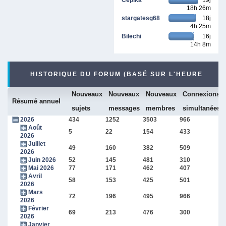
18h 26m
stargatesg68
18j
4h 25m
Bilechi
16j
14h 8m
HISTORIQUE DU FORUM (BASÉ SUR L'HEURE
Nouveaux
Nouveaux
Nouveaux
Connexions
INTERNE DU FORUM)
Résumé annuel
sujets
messages
membres
simultanées
2026
434
1252
3503
966
Août
5
22
154
433
2026
Juillet
49
160
382
509
2026
Juin 2026
52
145
481
310
Mai 2026
77
171
462
407
Avril
58
153
425
501
2026
Mars
72
196
495
966
2026
Février
69
213
476
300
2026
Janvier