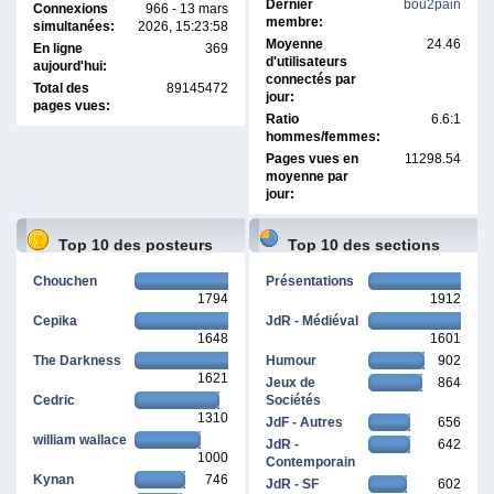
Dernier
bou2pain
Connexions
966 - 13 mars
membre:
simultanées:
2026, 15:23:58
Moyenne
24.46
En ligne
369
d'utilisateurs
aujourd'hui:
connectés par
Total des
89145472
jour:
pages vues:
Ratio
6.6:1
hommes/femmes:
Pages vues en
11298.54
moyenne par
jour:
Top 10 des posteurs
Top 10 des sections
Chouchen
Présentations
1794
1912
Cepika
JdR - Médiéval
1648
1601
The Darkness
Humour
902
1621
Jeux de
864
Cedric
Sociétés
1310
JdF - Autres
656
william wallace
JdR -
642
1000
Contemporain
Kynan
746
JdR - SF
602