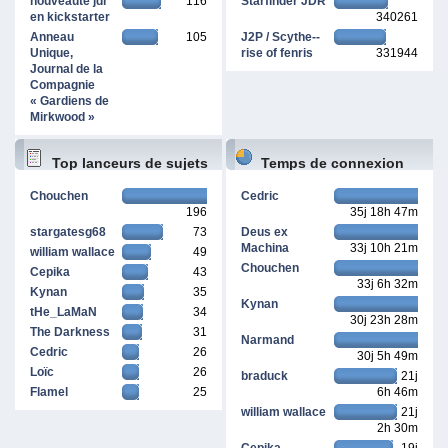
nouveauté jdr
116
Starfinder JDR
en kickstarter
340261
Anneau
105
J2P / Scythe--
Unique,
rise of fenris
331944
Journal de la
Compagnie
« Gardiens de
Mirkwood »
Top lanceurs de sujets
Temps de connexion
Chouchen
Cedric
196
35j 18h 47m
cumulé
stargatesg68
73
Deus ex
Machina
33j 10h 21m
william wallace
49
Chouchen
Cepika
43
33j 6h 32m
Kynan
35
Kynan
tHe_LaMaN
34
30j 23h 28m
The Darkness
31
Narmand
Cedric
26
30j 5h 49m
Loïc
26
braduck
21j
Flamel
25
6h 46m
william wallace
21j
2h 30m
Cepika
19j