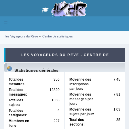
Toggle
navigation
les Voyageurs du Rêve
»
Centre de statistiques
LES VOYAGEURS DU RÊVE - CENTRE DE
STATISTIQUES
Statistiques générales
Total des
356
Moyenne des
7.45
membres:
inscriptions
par jour:
Total des
12820
messages:
Moyenne des
7.81
messages par
Total des
1358
jour:
sujets:
Moyenne des
1.03
Total des
4
sujets par jour:
catégories:
Total des
35
Membres en
227
sections:
ligne: