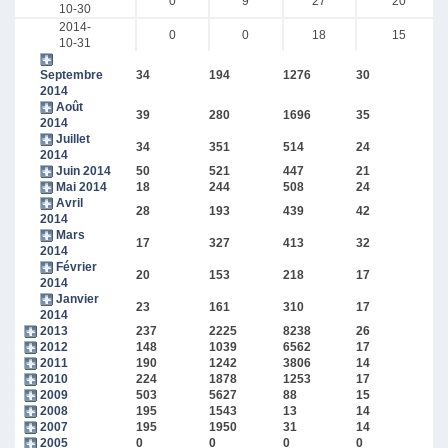
0
9
27
20
10-30
2014-
0
0
18
15
10-31
Septembre
34
194
1276
30
2014
Août
39
280
1696
35
2014
Juillet
34
351
514
24
2014
Juin 2014
50
521
447
21
Mai 2014
18
244
508
24
Avril
28
193
439
42
2014
Mars
17
327
413
32
2014
Février
20
153
218
17
2014
Janvier
23
161
310
17
2014
2013
237
2225
8238
26
2012
148
1039
6562
17
2011
190
1242
3806
14
2010
224
1878
1253
17
2009
503
5627
88
15
2008
195
1543
13
14
2007
195
1950
31
14
2005
0
0
0
0