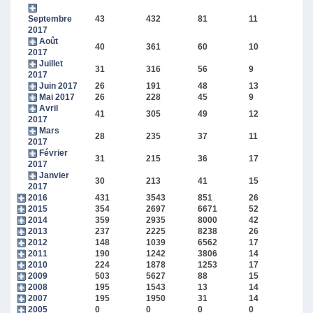
Septembre
43
432
81
11
2017
Août
40
361
60
10
2017
Juillet
31
316
56
9
2017
Juin 2017
26
191
48
13
Mai 2017
26
228
45
9
Avril
41
305
49
12
2017
Mars
28
235
37
11
2017
Février
31
215
36
17
2017
Janvier
30
213
41
15
2017
2016
431
3543
851
26
2015
354
2697
6671
52
2014
359
2935
8000
42
2013
237
2225
8238
26
2012
148
1039
6562
17
2011
190
1242
3806
14
2010
224
1878
1253
17
2009
503
5627
88
15
2008
195
1543
13
14
2007
195
1950
31
14
2005
0
0
0
0