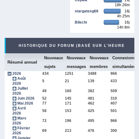
18h 26m
stargatesg68
18j
4h 25m
Bilechi
16j
14h 8m
HISTORIQUE DU FORUM (BASÉ SUR L'HEURE
Nouveaux
Nouveaux
Nouveaux
Connexions
INTERNE DU FORUM)
Résumé annuel
sujets
messages
membres
simultanées
2026
434
1251
3488
966
Août
5
21
139
433
2026
Juillet
49
160
382
509
2026
Juin 2026
52
145
481
310
Mai 2026
77
171
462
407
Avril
58
153
425
501
2026
Mars
72
196
495
966
2026
Février
69
213
476
300
2026
Janvier