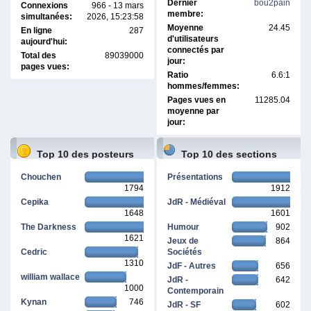
Dernier
bou2pain
Connexions
966 - 13 mars
membre:
simultanées:
2026, 15:23:58
Moyenne
24.45
En ligne
287
d'utilisateurs
aujourd'hui:
connectés par
Total des
89039000
jour:
pages vues:
Ratio
6.6:1
hommes/femmes:
Pages vues en
11285.04
moyenne par
jour:
Top 10 des posteurs
Top 10 des sections
Chouchen
Présentations
1794
1912
Cepika
JdR - Médiéval
1648
1601
The Darkness
Humour
902
1621
Jeux de
864
Cedric
Sociétés
1310
JdF - Autres
656
william wallace
JdR -
642
1000
Contemporain
Kynan
746
JdR - SF
602