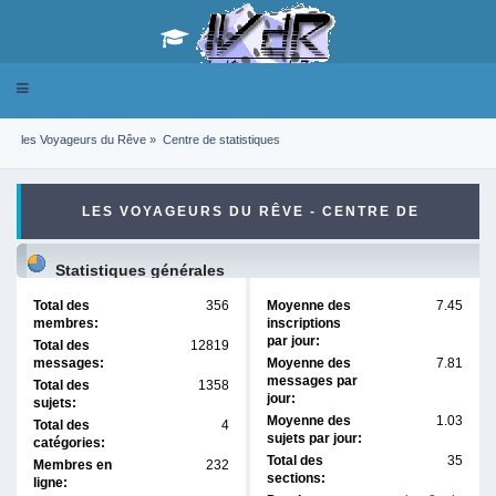
Toggle
navigation
les Voyageurs du Rêve
»
Centre de statistiques
LES VOYAGEURS DU RÊVE - CENTRE DE
STATISTIQUES
Statistiques générales
Total des
356
Moyenne des
7.45
membres:
inscriptions
par jour:
Total des
12819
messages:
Moyenne des
7.81
messages par
Total des
1358
jour:
sujets:
Moyenne des
1.03
Total des
4
sujets par jour:
catégories:
Total des
35
Membres en
232
sections:
ligne: