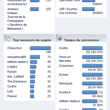
nouveauté jdr
116
Starfinder JDR
en kickstarter
339847
Anneau
105
J2P / Scythe--
Unique,
rise of fenris
330964
Journal de la
Compagnie
« Gardiens de
Mirkwood »
Top lanceurs de sujets
Temps de connexion
Chouchen
Cedric
196
35j 18h 47m
cumulé
stargatesg68
73
Deus ex
Machina
33j 10h 21m
william wallace
49
Chouchen
Cepika
43
33j 6h 32m
Kynan
35
Kynan
tHe_LaMaN
34
30j 23h 28m
The Darkness
31
Narmand
Cedric
26
30j 5h 46m
Loïc
26
braduck
21j
Flamel
25
6h 46m
william wallace
21j
2h 30m
Cepika
19j