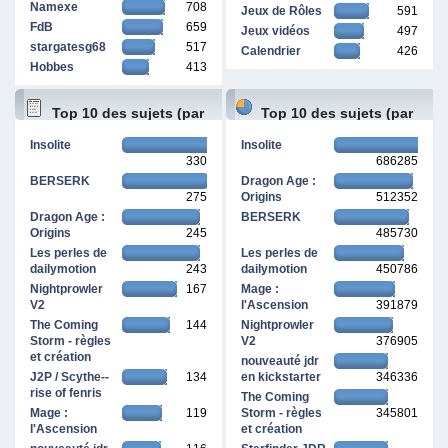
Namexe
708
Jeux de Rôles
591
FdB
659
Jeux vidéos
497
stargatesg68
517
Calendrier
426
Hobbes
413
Top 10 des sujets (par
Top 10 des sujets (par
Insolite
Insolite
330
686285
réponses)
pages vues)
BERSERK
Dragon Age :
275
Origins
512352
Dragon Age :
BERSERK
Origins
245
485730
Les perles de
Les perles de
dailymotion
243
dailymotion
450786
Nightprowler
167
Mage :
V2
l'Ascension
391879
The Coming
144
Nightprowler
Storm - règles
V2
376905
et création
nouveauté jdr
J2P / Scythe--
134
en kickstarter
346336
rise of fenris
The Coming
Mage :
119
Storm - règles
345801
l'Ascension
et création