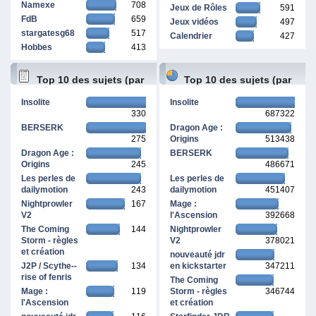
Namexe
708
Jeux de Rôles
591
FdB
659
Jeux vidéos
497
stargatesg68
517
Calendrier
427
Hobbes
413
Top 10 des sujets (par
Top 10 des sujets (par
Insolite
Insolite
330
687322
réponses)
pages vues)
BERSERK
Dragon Age :
275
Origins
513438
Dragon Age :
BERSERK
Origins
245
486671
Les perles de
Les perles de
dailymotion
243
dailymotion
451407
Nightprowler
167
Mage :
V2
l'Ascension
392668
The Coming
144
Nightprowler
Storm - règles
V2
378021
et création
nouveauté jdr
J2P / Scythe--
134
en kickstarter
347211
rise of fenris
The Coming
Mage :
119
Storm - règles
346744
l'Ascension
et création