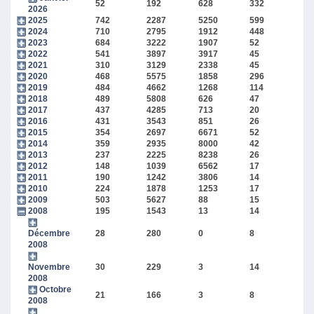
52
192
628
332
2026
2025
742
2287
5250
599
2024
710
2795
1912
448
2023
684
3222
1907
52
2022
541
3897
3917
45
2021
310
3129
2338
45
2020
468
5575
1858
296
2019
484
4662
1268
114
2018
489
5808
626
47
2017
437
4285
713
20
2016
431
3543
851
26
2015
354
2697
6671
52
2014
359
2935
8000
42
2013
237
2225
8238
26
2012
148
1039
6562
17
2011
190
1242
3806
14
2010
224
1878
1253
17
2009
503
5627
88
15
2008
195
1543
13
14
Décembre
28
280
0
8
2008
Novembre
30
229
3
14
2008
Octobre
21
166
3
8
2008