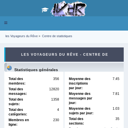
Toggle
navigation
les Voyageurs du Rêve
»
Centre de statistiques
LES VOYAGEURS DU RÊVE - CENTRE DE
STATISTIQUES
Statistiques générales
Total des
356
Moyenne des
7.45
membres:
inscriptions
par jour:
Total des
12820
messages:
Moyenne des
7.81
messages par
Total des
1358
jour:
sujets:
Moyenne des
1.03
Total des
4
sujets par jour:
catégories:
Total des
35
Membres en
230
sections:
ligne: