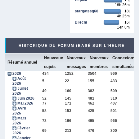
18h 26m
stargatesg68
18j
4h 25m
Bilechi
16j
14h 8m
HISTORIQUE DU FORUM (BASÉ SUR L'HEURE
Nouveaux
Nouveaux
Nouveaux
Connexions
INTERNE DU FORUM)
Résumé annuel
sujets
messages
membres
simultanées
2026
434
1252
3504
966
Août
5
22
155
433
2026
Juillet
49
160
382
509
2026
Juin 2026
52
145
481
310
Mai 2026
77
171
462
407
Avril
58
153
425
501
2026
Mars
72
196
495
966
2026
Février
69
213
476
300
2026
Janvier