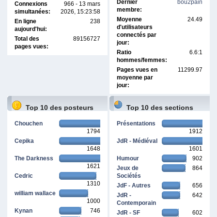
Dernier
bou2pain
Connexions
966 - 13 mars
membre:
simultanées:
2026, 15:23:58
Moyenne
24.49
En ligne
238
d'utilisateurs
aujourd'hui:
connectés par
Total des
89156727
jour:
pages vues:
Ratio
6.6:1
hommes/femmes:
Pages vues en
11299.97
moyenne par
jour:
Top 10 des posteurs
Top 10 des sections
Chouchen
Présentations
1794
1912
Cepika
JdR - Médiéval
1648
1601
The Darkness
Humour
902
1621
Jeux de
864
Cedric
Sociétés
1310
JdF - Autres
656
william wallace
JdR -
642
1000
Contemporain
Kynan
746
JdR - SF
602