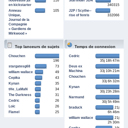
nouveauté jdr
116
Starfinder JDR
en kickstarter
340315
Anneau
105
J2P / Scythe--
Unique,
rise of fenris
332066
Journal de la
Compagnie
« Gardiens de
Mirkwood »
Top lanceurs de sujets
Temps de connexion
Chouchen
Cedric
196
35j 18h 47m
cumulé
stargatesg68
73
Deus ex
Machina
33j 10h 21m
william wallace
49
Chouchen
Cepika
43
33j 6h 32m
Kynan
35
Kynan
tHe_LaMaN
34
30j 23h 28m
The Darkness
31
Narmand
Cedric
26
30j 5h 49m
Loïc
26
braduck
21j
Flamel
25
6h 46m
william wallace
21j
2h 30m
Cepika
19j