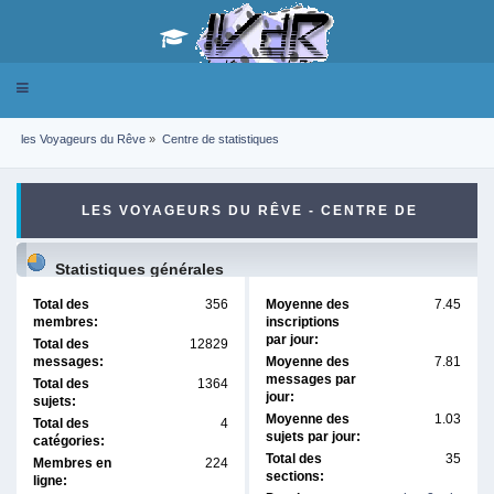
Toggle
navigation
les Voyageurs du Rêve
»
Centre de statistiques
LES VOYAGEURS DU RÊVE - CENTRE DE
STATISTIQUES
Statistiques générales
Total des
356
Moyenne des
7.45
membres:
inscriptions
par jour:
Total des
12829
messages:
Moyenne des
7.81
messages par
Total des
1364
jour:
sujets:
Moyenne des
1.03
Total des
4
sujets par jour:
catégories:
Total des
35
Membres en
224
sections:
ligne: