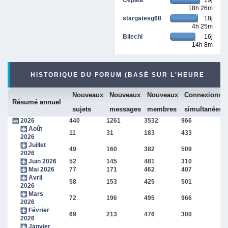
18h 26m
stargatesg68
18j
4h 25m
Bilechi
16j
14h 8m
HISTORIQUE DU FORUM (BASÉ SUR L'HEURE
Nouveaux
Nouveaux
Nouveaux
Connexions
INTERNE DU FORUM)
Résumé annuel
sujets
messages
membres
simultanées
2026
440
1261
3532
966
Août
11
31
183
433
2026
Juillet
49
160
382
509
2026
Juin 2026
52
145
481
310
Mai 2026
77
171
462
407
Avril
58
153
425
501
2026
Mars
72
196
495
966
2026
Février
69
213
476
300
2026
Janvier