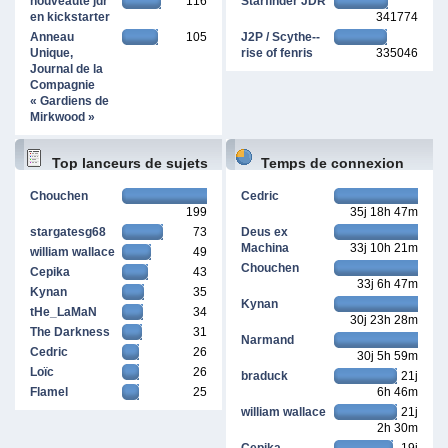
nouveauté jdr
116
Starfinder JDR
en kickstarter
341774
Anneau
105
J2P / Scythe--
Unique,
rise of fenris
335046
Journal de la
Compagnie
« Gardiens de
Mirkwood »
Top lanceurs de sujets
Temps de connexion
Chouchen
Cedric
199
35j 18h 47m
cumulé
stargatesg68
73
Deus ex
Machina
33j 10h 21m
william wallace
49
Chouchen
Cepika
43
33j 6h 47m
Kynan
35
Kynan
tHe_LaMaN
34
30j 23h 28m
The Darkness
31
Narmand
Cedric
26
30j 5h 59m
Loïc
26
braduck
21j
Flamel
25
6h 46m
william wallace
21j
2h 30m
Cepika
19j