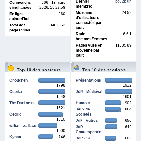
Dernier
bou2pain
Connexions
966 - 13 mars
membre:
simultanées:
2026, 15:23:58
Moyenne
24.52
En ligne
260
d'utilisateurs
aujourd'hui:
connectés par
Total des
89462853
jour:
pages vues:
Ratio
6.6:1
hommes/femmes:
Pages vues en
11335.89
moyenne par
jour:
Top 10 des posteurs
Top 10 des sections
Chouchen
Présentations
1798
1912
Cepika
JdR - Médiéval
1648
1601
The Darkness
Humour
902
1621
Jeux de
864
Cedric
Sociétés
1310
JdF - Autres
656
william wallace
JdR -
642
1000
Contemporain
Kynan
746
JdR - SF
602