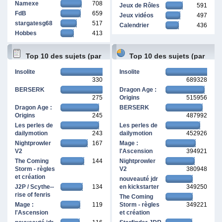
Namexe
708
Jeux de Rôles
591
FdB
659
Jeux vidéos
497
stargatesg68
517
Calendrier
436
Hobbes
413
Top 10 des sujets (par
Top 10 des sujets (par
Insolite
Insolite
330
689328
réponses)
pages vues)
BERSERK
Dragon Age :
275
Origins
515956
Dragon Age :
BERSERK
Origins
245
487992
Les perles de
Les perles de
dailymotion
243
dailymotion
452926
Nightprowler
167
Mage :
V2
l'Ascension
394921
The Coming
144
Nightprowler
Storm - règles
V2
380948
et création
nouveauté jdr
J2P / Scythe--
134
en kickstarter
349250
rise of fenris
The Coming
Mage :
119
Storm - règles
349221
l'Ascension
et création