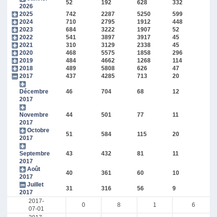
52
192
628
332
2026
2025
742
2287
5250
599
2024
710
2795
1912
448
2023
684
3222
1907
52
2022
541
3897
3917
45
2021
310
3129
2338
45
2020
468
5575
1858
296
2019
484
4662
1268
114
2018
489
5808
626
47
2017
437
4285
713
20
Décembre
46
704
68
12
2017
Novembre
44
501
77
11
2017
Octobre
51
584
115
20
2017
Septembre
43
432
81
11
2017
Août
40
361
60
10
2017
Juillet
31
316
56
9
2017
2017-
0
8
1
6
07-01