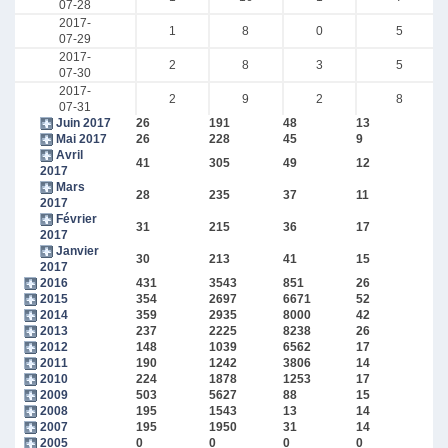
07-28
2017-
1
8
0
5
07-29
2017-
2
8
3
5
07-30
2017-
2
9
2
8
07-31
Juin 2017
26
191
48
13
Mai 2017
26
228
45
9
Avril
41
305
49
12
2017
Mars
28
235
37
11
2017
Février
31
215
36
17
2017
Janvier
30
213
41
15
2017
2016
431
3543
851
26
2015
354
2697
6671
52
2014
359
2935
8000
42
2013
237
2225
8238
26
2012
148
1039
6562
17
2011
190
1242
3806
14
2010
224
1878
1253
17
2009
503
5627
88
15
2008
195
1543
13
14
2007
195
1950
31
14
2005
0
0
0
0