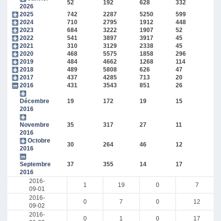
52
192
628
332
2026
2025
742
2287
5250
599
2024
710
2795
1912
448
2023
684
3222
1907
52
2022
541
3897
3917
45
2021
310
3129
2338
45
2020
468
5575
1858
296
2019
484
4662
1268
114
2018
489
5808
626
47
2017
437
4285
713
20
2016
431
3543
851
26
Décembre
19
172
19
15
2016
Novembre
35
317
27
11
2016
Octobre
30
264
46
12
2016
Septembre
37
355
14
17
2016
2016-
1
19
0
7
09-01
2016-
0
7
0
12
09-02
2016-
0
1
0
17