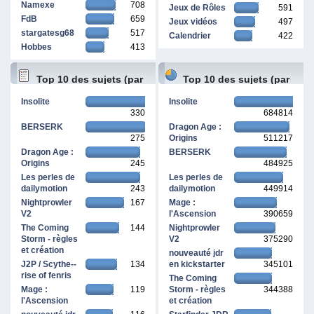
Namexe
708
Jeux de Rôles
591
FdB
659
Jeux vidéos
497
stargatesg68
517
Calendrier
422
Hobbes
413
Top 10 des sujets (par
Top 10 des sujets (par
Insolite
Insolite
330
684814
réponses)
pages vues)
BERSERK
Dragon Age :
275
Origins
511217
Dragon Age :
BERSERK
Origins
245
484925
Les perles de
Les perles de
dailymotion
243
dailymotion
449914
Nightprowler
167
Mage :
V2
l'Ascension
390659
The Coming
144
Nightprowler
Storm - règles
V2
375290
et création
nouveauté jdr
J2P / Scythe--
134
en kickstarter
345101
rise of fenris
The Coming
Mage :
119
Storm - règles
344388
l'Ascension
et création