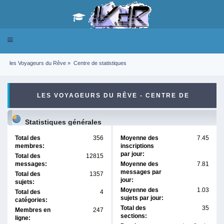
Toggle
navigation
les Voyageurs du Rêve
»
Centre de statistiques
LES VOYAGEURS DU RÊVE - CENTRE DE
STATISTIQUES
Statistiques générales
Total des
356
Moyenne des
7.45
membres:
inscriptions
par jour:
Total des
12815
messages:
Moyenne des
7.81
messages par
Total des
1357
jour:
sujets:
Moyenne des
1.03
Total des
4
sujets par jour:
catégories:
Total des
35
Membres en
247
sections:
ligne: