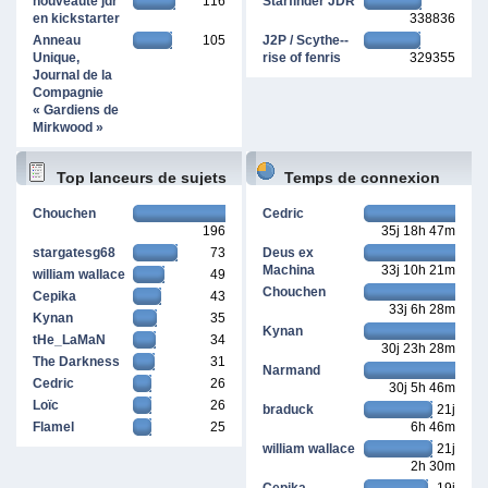
nouveauté jdr
116
Starfinder JDR
en kickstarter
338836
Anneau
105
J2P / Scythe--
Unique,
rise of fenris
329355
Journal de la
Compagnie
« Gardiens de
Mirkwood »
Top lanceurs de sujets
Temps de connexion
Chouchen
Cedric
196
35j 18h 47m
cumulé
stargatesg68
73
Deus ex
Machina
33j 10h 21m
william wallace
49
Chouchen
Cepika
43
33j 6h 28m
Kynan
35
Kynan
tHe_LaMaN
34
30j 23h 28m
The Darkness
31
Narmand
Cedric
26
30j 5h 46m
Loïc
26
braduck
21j
Flamel
25
6h 46m
william wallace
21j
2h 30m
Cepika
19j