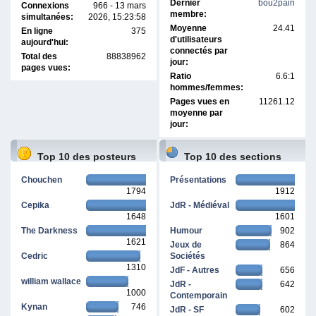
Dernier
bou2pain
Connexions
966 - 13 mars
membre:
simultanées:
2026, 15:23:58
Moyenne
24.41
En ligne
375
d'utilisateurs
aujourd'hui:
connectés par
Total des
88838962
jour:
pages vues:
Ratio
6.6:1
hommes/femmes:
Pages vues en
11261.12
moyenne par
jour:
Top 10 des posteurs
Top 10 des sections
Chouchen
Présentations
1794
1912
Cepika
JdR - Médiéval
1648
1601
The Darkness
Humour
902
1621
Jeux de
864
Cedric
Sociétés
1310
JdF - Autres
656
william wallace
JdR -
642
1000
Contemporain
Kynan
746
JdR - SF
602