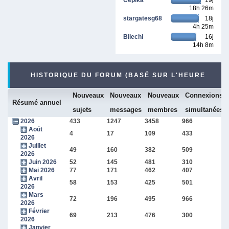
18h 26m
stargatesg68
18j
4h 25m
Bilechi
16j
14h 8m
HISTORIQUE DU FORUM (BASÉ SUR L'HEURE
Nouveaux
Nouveaux
Nouveaux
Connexions
INTERNE DU FORUM)
Résumé annuel
sujets
messages
membres
simultanées
2026
433
1247
3458
966
Août
4
17
109
433
2026
Juillet
49
160
382
509
2026
Juin 2026
52
145
481
310
Mai 2026
77
171
462
407
Avril
58
153
425
501
2026
Mars
72
196
495
966
2026
Février
69
213
476
300
2026
Janvier