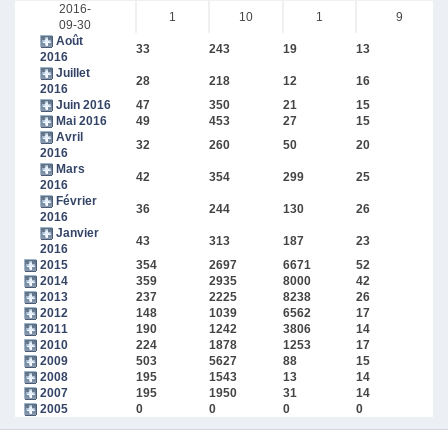
2016-
1
10
1
9
09-30
Août
33
243
19
13
2016
Juillet
28
218
12
16
2016
Juin 2016
47
350
21
15
Mai 2016
49
453
27
15
Avril
32
260
50
20
2016
Mars
42
354
299
25
2016
Février
36
244
130
26
2016
Janvier
43
313
187
23
2016
2015
354
2697
6671
52
2014
359
2935
8000
42
2013
237
2225
8238
26
2012
148
1039
6562
17
2011
190
1242
3806
14
2010
224
1878
1253
17
2009
503
5627
88
15
2008
195
1543
13
14
2007
195
1950
31
14
2005
0
0
0
0