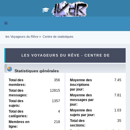
Toggle
navigation
les Voyageurs du Rêve
»
Centre de statistiques
LES VOYAGEURS DU RÊVE - CENTRE DE
STATISTIQUES
Statistiques générales
Total des
356
Moyenne des
7.45
membres:
inscriptions
par jour:
Total des
12815
messages:
Moyenne des
7.81
messages par
Total des
1357
jour:
sujets:
Moyenne des
1.03
Total des
4
sujets par jour:
catégories:
Total des
35
Membres en
218
sections:
ligne: