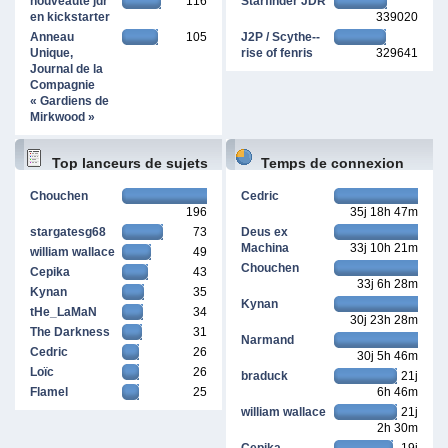
nouveauté jdr
116
Starfinder JDR
en kickstarter
339020
Anneau
105
J2P / Scythe--
Unique,
rise of fenris
329641
Journal de la
Compagnie
« Gardiens de
Mirkwood »
Top lanceurs de sujets
Temps de connexion
Chouchen
Cedric
196
35j 18h 47m
cumulé
stargatesg68
73
Deus ex
Machina
33j 10h 21m
william wallace
49
Chouchen
Cepika
43
33j 6h 28m
Kynan
35
Kynan
tHe_LaMaN
34
30j 23h 28m
The Darkness
31
Narmand
Cedric
26
30j 5h 46m
Loïc
26
braduck
21j
Flamel
25
6h 46m
william wallace
21j
2h 30m
Cepika
19j