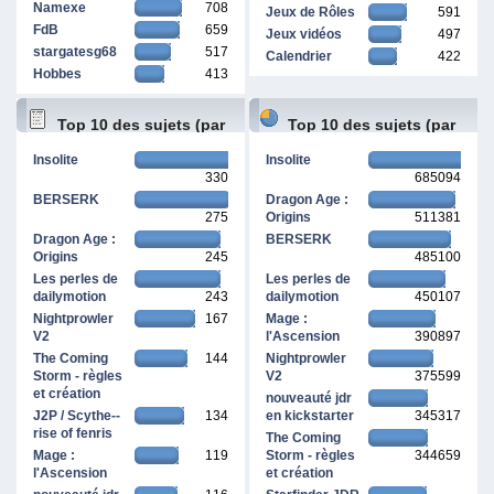
Namexe
708
Jeux de Rôles
591
FdB
659
Jeux vidéos
497
stargatesg68
517
Calendrier
422
Hobbes
413
Top 10 des sujets (par
Top 10 des sujets (par
Insolite
Insolite
330
685094
réponses)
pages vues)
BERSERK
Dragon Age :
275
Origins
511381
Dragon Age :
BERSERK
Origins
245
485100
Les perles de
Les perles de
dailymotion
243
dailymotion
450107
Nightprowler
167
Mage :
V2
l'Ascension
390897
The Coming
144
Nightprowler
Storm - règles
V2
375599
et création
nouveauté jdr
J2P / Scythe--
134
en kickstarter
345317
rise of fenris
The Coming
Mage :
119
Storm - règles
344659
l'Ascension
et création