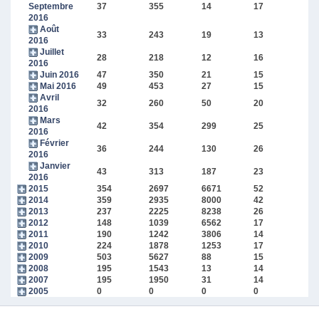
Septembre
37
355
14
17
2016
Août
33
243
19
13
2016
Juillet
28
218
12
16
2016
Juin 2016
47
350
21
15
Mai 2016
49
453
27
15
Avril
32
260
50
20
2016
Mars
42
354
299
25
2016
Février
36
244
130
26
2016
Janvier
43
313
187
23
2016
2015
354
2697
6671
52
2014
359
2935
8000
42
2013
237
2225
8238
26
2012
148
1039
6562
17
2011
190
1242
3806
14
2010
224
1878
1253
17
2009
503
5627
88
15
2008
195
1543
13
14
2007
195
1950
31
14
2005
0
0
0
0