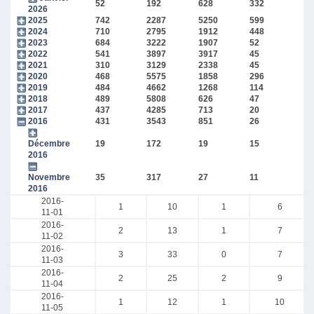
52
192
628
332
2026
2025
742
2287
5250
599
2024
710
2795
1912
448
2023
684
3222
1907
52
2022
541
3897
3917
45
2021
310
3129
2338
45
2020
468
5575
1858
296
2019
484
4662
1268
114
2018
489
5808
626
47
2017
437
4285
713
20
2016
431
3543
851
26
Décembre
19
172
19
15
2016
Novembre
35
317
27
11
2016
2016-
1
10
1
6
11-01
2016-
2
13
1
7
11-02
2016-
3
33
0
7
11-03
2016-
2
25
2
9
11-04
2016-
1
12
1
10
11-05