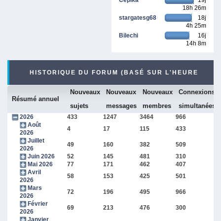
18h 26m
stargatesg68
18j
4h 25m
Bilechi
16j
14h 8m
HISTORIQUE DU FORUM (BASÉ SUR L'HEURE
Nouveaux
Nouveaux
Nouveaux
Connexions
INTERNE DU FORUM)
Résumé annuel
sujets
messages
membres
simultanées
2026
433
1247
3464
966
Août
4
17
115
433
2026
Juillet
49
160
382
509
2026
Juin 2026
52
145
481
310
Mai 2026
77
171
462
407
Avril
58
153
425
501
2026
Mars
72
196
495
966
2026
Février
69
213
476
300
2026
Janvier