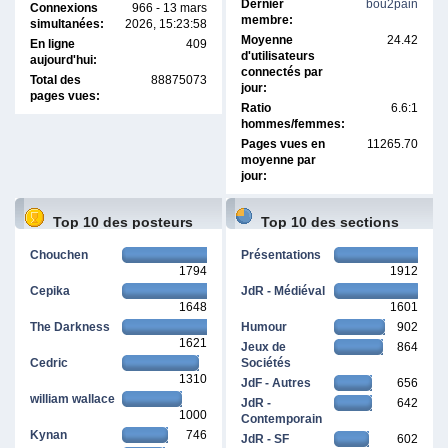
Dernier
bou2pain
Connexions
966 - 13 mars
membre:
simultanées:
2026, 15:23:58
Moyenne
24.42
En ligne
409
d'utilisateurs
aujourd'hui:
connectés par
Total des
88875073
jour:
pages vues:
Ratio
6.6:1
hommes/femmes:
Pages vues en
11265.70
moyenne par
jour:
Top 10 des posteurs
Top 10 des sections
Chouchen
Présentations
1794
1912
Cepika
JdR - Médiéval
1648
1601
The Darkness
Humour
902
1621
Jeux de
864
Cedric
Sociétés
1310
JdF - Autres
656
william wallace
JdR -
642
1000
Contemporain
Kynan
746
JdR - SF
602