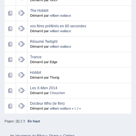
The Hobbit
Démarré par
william wallace
vos films préférés en 60 secondes
Démarré par
william wallace
Résumé Twilight
Démarré par
william wallace
Trance
Démarré par Edge
Hobbit
Démarré par Thorig
Les X-Men 2014
Démarré par
Chouchen
Docteur Who (le film)
Démarré par
william wallace
«
1
2
»
Pages: [
1
]
2
3
En haut
les Voyageurs du Rêve
»
Divers
»
Cinéma