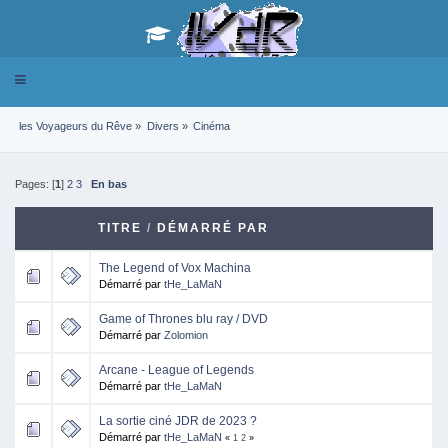
Toggle
navigation
les Voyageurs du Rêve
»
Divers
»
Cinéma
Pages: [
1
]
2
3
En bas
TITRE
/
DÉMARRÉ PAR
The Legend of Vox Machina
Démarré par
tHe_LaMaN
Game of Thrones blu ray / DVD
Démarré par
Zolomion
Arcane - League of Legends
Démarré par
tHe_LaMaN
La sortie ciné JDR de 2023 ?
Démarré par
tHe_LaMaN
«
1
2
»