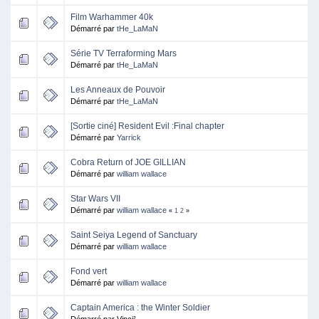
Film Warhammer 40k
Démarré par
tHe_LaMaN
Série TV Terraforming Mars
Démarré par
tHe_LaMaN
Les Anneaux de Pouvoir
Démarré par
tHe_LaMaN
[Sortie ciné] Resident Evil :Final chapter
Démarré par
Yarrick
Cobra Return of JOE GILLIAN
Démarré par
william wallace
Star Wars VII
Démarré par
william wallace
«
1
2
»
Saint Seiya Legend of Sanctuary
Démarré par
william wallace
Fond vert
Démarré par
william wallace
Captain America : the Winter Soldier
Démarré par Vinci²