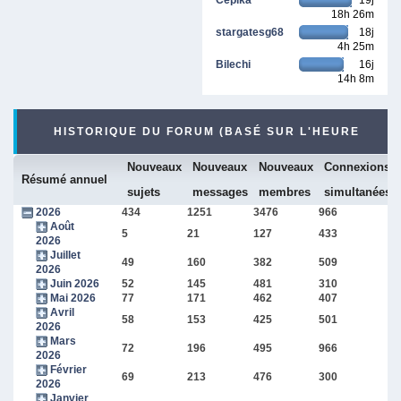
18h 26m
stargatesg68
18j
4h 25m
Bilechi
16j
14h 8m
HISTORIQUE DU FORUM (BASÉ SUR L'HEURE
Nouveaux
Nouveaux
Nouveaux
Connexions
INTERNE DU FORUM)
Résumé annuel
sujets
messages
membres
simultanées
2026
434
1251
3476
966
Août
5
21
127
433
2026
Juillet
49
160
382
509
2026
Juin 2026
52
145
481
310
Mai 2026
77
171
462
407
Avril
58
153
425
501
2026
Mars
72
196
495
966
2026
Février
69
213
476
300
2026
Janvier