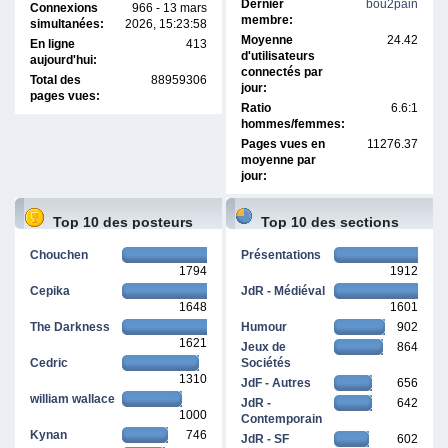
Dernier
bou2pain
Connexions
966 - 13 mars
membre:
simultanées:
2026, 15:23:58
Moyenne
24.42
En ligne
413
d'utilisateurs
aujourd'hui:
connectés par
Total des
88959306
jour:
pages vues:
Ratio
6.6:1
hommes/femmes:
Pages vues en
11276.37
moyenne par
jour:
Top 10 des posteurs
Top 10 des sections
Chouchen
Présentations
1794
1912
Cepika
JdR - Médiéval
1648
1601
The Darkness
Humour
902
1621
Jeux de
864
Cedric
Sociétés
1310
JdF - Autres
656
william wallace
JdR -
642
1000
Contemporain
Kynan
746
JdR - SF
602