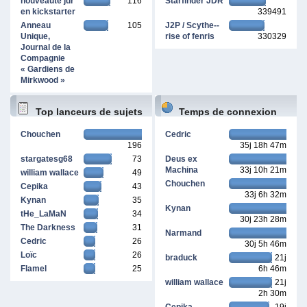
nouveauté jdr
116
Starfinder JDR
en kickstarter
339491
Anneau
105
J2P / Scythe--
Unique,
rise of fenris
330329
Journal de la
Compagnie
« Gardiens de
Mirkwood »
Top lanceurs de sujets
Temps de connexion
Chouchen
Cedric
196
35j 18h 47m
cumulé
stargatesg68
73
Deus ex
Machina
33j 10h 21m
william wallace
49
Chouchen
Cepika
43
33j 6h 32m
Kynan
35
Kynan
tHe_LaMaN
34
30j 23h 28m
The Darkness
31
Narmand
Cedric
26
30j 5h 46m
Loïc
26
braduck
21j
Flamel
25
6h 46m
william wallace
21j
2h 30m
Cepika
19j