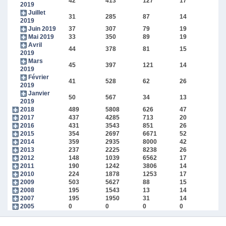
42
413
127
17
2019
Juillet
31
285
87
14
2019
Juin 2019
37
307
79
19
Mai 2019
33
350
89
19
Avril
44
378
81
15
2019
Mars
45
397
121
14
2019
Février
41
528
62
26
2019
Janvier
50
567
34
13
2019
2018
489
5808
626
47
2017
437
4285
713
20
2016
431
3543
851
26
2015
354
2697
6671
52
2014
359
2935
8000
42
2013
237
2225
8238
26
2012
148
1039
6562
17
2011
190
1242
3806
14
2010
224
1878
1253
17
2009
503
5627
88
15
2008
195
1543
13
14
2007
195
1950
31
14
2005
0
0
0
0