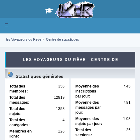
Toggle
navigation
les Voyageurs du Rêve
»
Centre de statistiques
LES VOYAGEURS DU RÊVE - CENTRE DE
STATISTIQUES
Statistiques générales
Total des
356
Moyenne des
7.45
membres:
inscriptions
par jour:
Total des
12819
messages:
Moyenne des
7.81
messages par
Total des
1358
jour:
sujets:
Moyenne des
1.03
Total des
4
sujets par jour:
catégories:
Total des
35
Membres en
226
sections:
ligne: