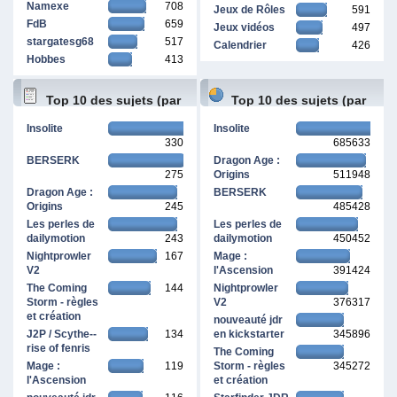
Namexe
708
Jeux de Rôles
591
FdB
659
Jeux vidéos
497
stargatesg68
517
Calendrier
426
Hobbes
413
Top 10 des sujets (par
Top 10 des sujets (par
Insolite
Insolite
330
685633
réponses)
pages vues)
BERSERK
Dragon Age :
275
Origins
511948
Dragon Age :
BERSERK
Origins
245
485428
Les perles de
Les perles de
dailymotion
243
dailymotion
450452
Nightprowler
167
Mage :
V2
l'Ascension
391424
The Coming
144
Nightprowler
Storm - règles
V2
376317
et création
nouveauté jdr
J2P / Scythe--
134
en kickstarter
345896
rise of fenris
The Coming
Mage :
119
Storm - règles
345272
l'Ascension
et création