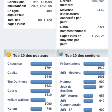
Dernier
bou2pain
Connexions
966 - 13 mars
membre:
simultanées:
2026, 15:23:58
Moyenne
24.42
En ligne
409
d'utilisateurs
aujourd'hui:
connectés par
Total des
88911120
jour:
pages vues:
Ratio
6.6:1
hommes/femmes:
Pages vues en
11270.26
moyenne par
jour:
Top 10 des posteurs
Top 10 des sections
Chouchen
Présentations
1794
1912
Cepika
JdR - Médiéval
1648
1601
The Darkness
Humour
902
1621
Jeux de
864
Cedric
Sociétés
1310
JdF - Autres
656
william wallace
JdR -
642
1000
Contemporain
Kynan
746
JdR - SF
602