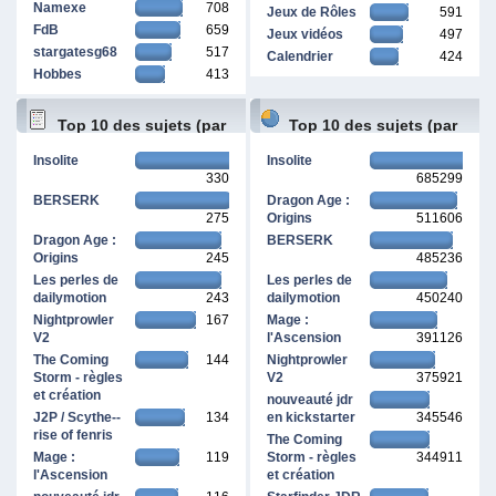
Namexe
708
Jeux de Rôles
591
FdB
659
Jeux vidéos
497
stargatesg68
517
Calendrier
424
Hobbes
413
Top 10 des sujets (par
Top 10 des sujets (par
Insolite
Insolite
330
685299
réponses)
pages vues)
BERSERK
Dragon Age :
275
Origins
511606
Dragon Age :
BERSERK
Origins
245
485236
Les perles de
Les perles de
dailymotion
243
dailymotion
450240
Nightprowler
167
Mage :
V2
l'Ascension
391126
The Coming
144
Nightprowler
Storm - règles
V2
375921
et création
nouveauté jdr
J2P / Scythe--
134
en kickstarter
345546
rise of fenris
The Coming
Mage :
119
Storm - règles
344911
l'Ascension
et création