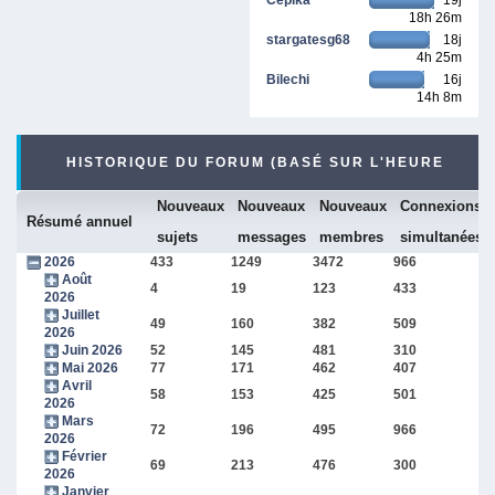
18h 26m
stargatesg68
18j
4h 25m
Bilechi
16j
14h 8m
HISTORIQUE DU FORUM (BASÉ SUR L'HEURE
Nouveaux
Nouveaux
Nouveaux
Connexions
INTERNE DU FORUM)
Résumé annuel
sujets
messages
membres
simultanées
2026
433
1249
3472
966
Août
4
19
123
433
2026
Juillet
49
160
382
509
2026
Juin 2026
52
145
481
310
Mai 2026
77
171
462
407
Avril
58
153
425
501
2026
Mars
72
196
495
966
2026
Février
69
213
476
300
2026
Janvier