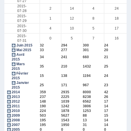
07-27
2015-
2
14
4
24
07-28
2015-
1
12
8
18
07-29
2015-
4
10
5
17
07-30
2015-
0
5
7
16
07-31
Juin 2015
32
294
300
24
Mai 2015
33
277
301
20
Avril
34
241
660
21
2015
Mars
35
210
1432
25
2015
Février
15
138
1194
24
2015
Janvier
25
171
967
23
2015
2014
359
2935
8000
42
2013
237
2225
8238
26
2012
148
1039
6562
17
2011
190
1242
3806
14
2010
224
1878
1253
17
2009
503
5627
88
15
2008
195
1543
13
14
2007
195
1950
31
14
2005
0
0
0
0