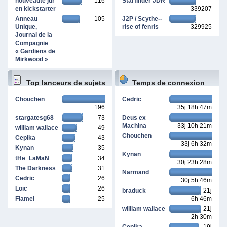
nouveauté jdr
116
Starfinder JDR
en kickstarter
339207
Anneau
105
J2P / Scythe--
Unique,
rise of fenris
329925
Journal de la
Compagnie
« Gardiens de
Mirkwood »
Top lanceurs de sujets
Temps de connexion
Chouchen
Cedric
196
35j 18h 47m
cumulé
stargatesg68
73
Deus ex
Machina
33j 10h 21m
william wallace
49
Chouchen
Cepika
43
33j 6h 32m
Kynan
35
Kynan
tHe_LaMaN
34
30j 23h 28m
The Darkness
31
Narmand
Cedric
26
30j 5h 46m
Loïc
26
braduck
21j
Flamel
25
6h 46m
william wallace
21j
2h 30m
Cepika
19j