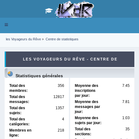
Toggle
navigation
les Voyageurs du Rêve
»
Centre de statistiques
LES VOYAGEURS DU RÊVE - CENTRE DE
STATISTIQUES
Statistiques générales
Total des
356
Moyenne des
7.45
membres:
inscriptions
par jour:
Total des
12817
messages:
Moyenne des
7.81
messages par
Total des
1357
jour:
sujets:
Moyenne des
1.03
Total des
4
sujets par jour:
catégories:
Total des
35
Membres en
218
sections:
ligne: