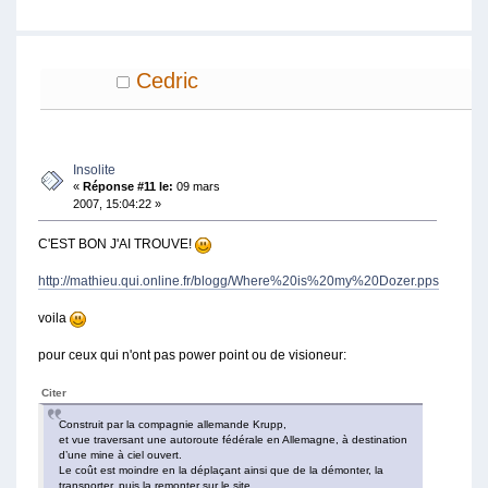
Cedric
Insolite
«
Réponse #11 le:
09 mars
2007, 15:04:22 »
C'EST BON J'AI TROUVE!
http://mathieu.qui.online.fr/blogg/Where%20is%20my%20Dozer.pps
voila
pour ceux qui n'ont pas power point ou de visioneur:
Citer
Construit par la compagnie allemande Krupp,
et vue traversant une autoroute fédérale en Allemagne, à destination
d’une mine à ciel ouvert.
Le coût est moindre en la déplaçant ainsi que de la démonter, la
transporter, puis la remonter sur le site.