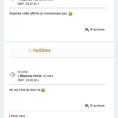
2007, 23:47:21 »
Superbe cette affiche je connaissais pas
IP archivée
Hobbes
Insolite
«
Réponse #14 le:
11 mars
2007, 13:43:10 »
ah oui c'est du bon ca
IP archivée
L'Hiver vient ...