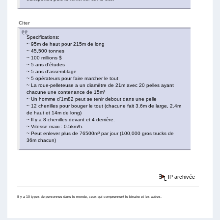
Citer
Specifications:
~ 95m de haut pour 215m de long
~ 45,500 tonnes
~ 100 millions $
~ 5 ans d’études
~ 5 ans d’assemblage
~ 5 opérateurs pour faire marcher le tout
~ La roue-pelleteuse a un diamètre de 21m avec 20 pelles ayant
chacune une contenance de 15m³
~ Un homme d’1m82 peut se tenir debout dans une pelle
~ 12 chenilles pour bouger le tout (chacune fait 3.6m de large, 2.4m
de haut et 14m de long)
~ Il y a 8 chenilles devant et 4 derrière.
~ Vitesse maxi : 0.5km/h.
~ Peut enlever plus de 76500m³ par jour (100,000 gros trucks de
36m chacun)
IP archivée
Il y a 10 types de personnes dans le monde, ceux qui comprennent le binaire et les autres.