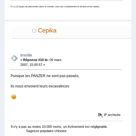
Il y a 10 types de personnes dans le monde, ceux qui comprennent le binaire et les autres.
Cepika
Insolite
«
Réponse #10 le:
09 mars
2007, 15:00:57 »
Puisque les PANZER ne sont pas passés,
ils nous envoient leurs excavatrices
IP archivée
'il n'y a pas au moins 10.000 morts, un évènement est négligeable.
Sagesse populaire chinoise