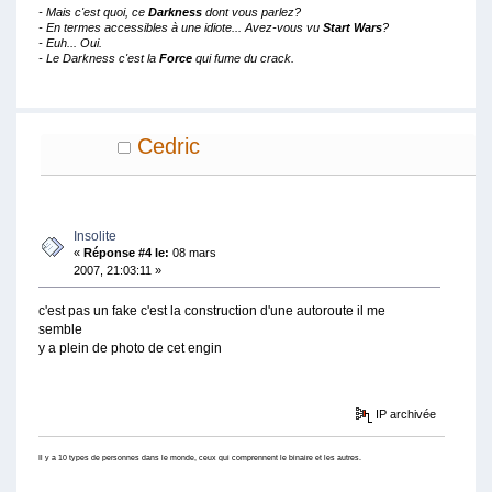
- Mais c'est quoi, ce
Darkness
dont vous parlez?
- En termes accessibles à une idiote... Avez-vous vu
Start Wars
?
- Euh... Oui.
- Le Darkness c'est la
Force
qui fume du crack.
Cedric
Insolite
«
Réponse #4 le:
08 mars
2007, 21:03:11 »
c'est pas un fake c'est la construction d'une autoroute il me
semble
y a plein de photo de cet engin
IP archivée
Il y a 10 types de personnes dans le monde, ceux qui comprennent le binaire et les autres.