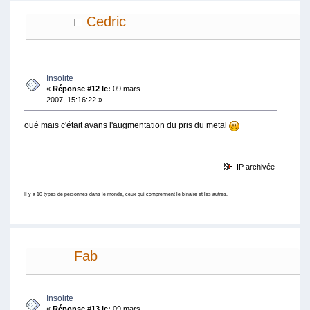
Cedric
Insolite
«
Réponse #12 le:
09 mars
2007, 15:16:22 »
oué mais c'était avans l'augmentation du pris du metal
IP archivée
Il y a 10 types de personnes dans le monde, ceux qui comprennent le binaire et les autres.
Fab
Insolite
«
Réponse #13 le:
09 mars