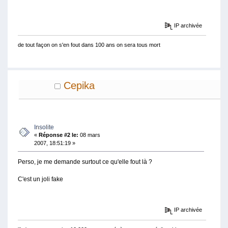
IP archivée
de tout façon on s'en fout dans 100 ans on sera tous mort
Cepika
Insolite
«
Réponse #2 le:
08 mars
2007, 18:51:19 »
Perso, je me demande surtout ce qu'elle fout là ?
C'est un joli fake
IP archivée