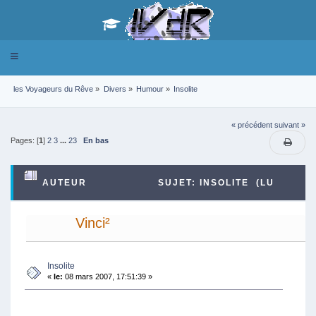
Toggle
navigation
les Voyageurs du Rêve
»
Divers
»
Humour
»
Insolite
« précédent
suivant »
Pages: [
1
]
2
3
...
23
En bas
AUTEUR
SUJET: INSOLITE (LU
686350 FOIS)
Vinci²
Insolite
«
le:
08 mars 2007, 17:51:39 »