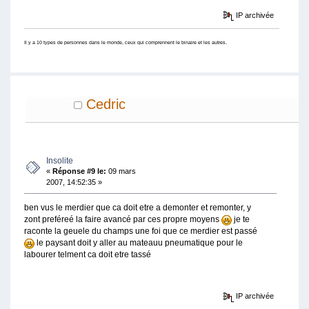
IP archivée
Il y a 10 types de personnes dans le monde, ceux qui comprennent le binaire et les autres.
Cedric
Insolite
«
Réponse #9 le:
09 mars
2007, 14:52:35 »
ben vus le merdier que ca doit etre a demonter et remonter, y
zont preféreé la faire avancé par ces propre moyens
je te
raconte la geuele du champs une foi que ce merdier est passé
le paysant doit y aller au mateauu pneumatique pour le
labourer telment ca doit etre tassé
IP archivée