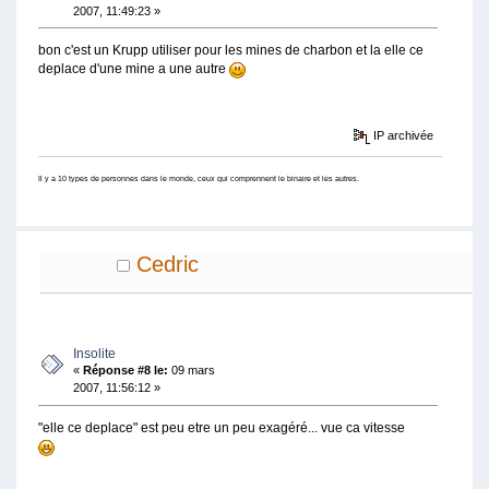
2007, 11:49:23 »
bon c'est un Krupp utiliser pour les mines de charbon et la elle ce
deplace d'une mine a une autre
IP archivée
Il y a 10 types de personnes dans le monde, ceux qui comprennent le binaire et les autres.
Cedric
Insolite
«
Réponse #8 le:
09 mars
2007, 11:56:12 »
"elle ce deplace" est peu etre un peu exagéré... vue ca vitesse