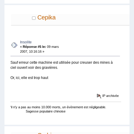
Cepika
Insolite
«
Réponse #5 le:
09 mars
2007, 10:16:16 »
Sauf erreur cette machine est utilisée pour creuser des mines à
ciel ouvert voir des gravières.
Or, ici, elle est trop haut
IP archivée
'il n'y a pas au moins 10.000 morts, un évènement est négligeable.
Sagesse populaire chinoise