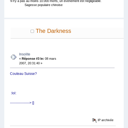
'il n'y a pas au moins 10.000 morts, un évènement est négligeable.
Sagesse populaire chinoise
The Darkness
Insolite
«
Réponse #3 le:
08 mars
2007, 20:31:40 »
Couteau Suisse?
:lol:
-----------------> []
IP archivée