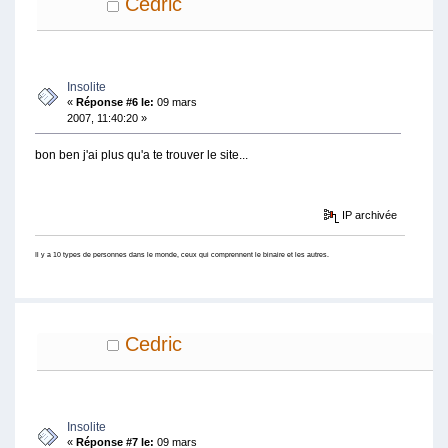
Cedric
Insolite
«
Réponse #6 le:
09 mars
2007, 11:40:20 »
bon ben j'ai plus qu'a te trouver le site...
IP archivée
Il y a 10 types de personnes dans le monde, ceux qui comprennent le binaire et les autres.
Cedric
Insolite
«
Réponse #7 le:
09 mars