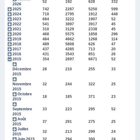
52
192
628
332
2026
2025
742
2287
5250
599
2024
710
2795
1912
448
2023
684
3222
1907
52
2022
541
3897
3917
45
2021
310
3129
2338
45
2020
468
5575
1858
296
2019
484
4662
1268
114
2018
489
5808
626
47
2017
437
4285
713
20
2016
431
3543
851
26
2015
354
2697
6671
52
Décembre
28
210
255
33
2015
Novembre
32
244
322
25
2015
Octobre
18
185
371
23
2015
Septembre
33
223
295
52
2015
Août
37
291
275
25
2015
Juillet
32
213
299
24
2015
Juin 2015
32
294
300
24