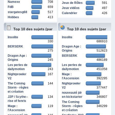
Namexe
708
Jeux de Rôles
591
FdB
659
Jeux vidéos
497
stargatesg68
517
Calendrier
426
Hobbes
413
Top 10 des sujets (par
Top 10 des sujets (par
Insolite
Insolite
330
686910
réponses)
pages vues)
BERSERK
Dragon Age :
275
Origins
512823
Dragon Age :
BERSERK
Origins
245
486189
Les perles de
Les perles de
dailymotion
243
dailymotion
451058
Nightprowler
167
Mage :
V2
l'Ascension
392295
The Coming
144
Nightprowler
Storm - règles
V2
377447
et création
nouveauté jdr
J2P / Scythe--
134
en kickstarter
346807
rise of fenris
The Coming
Mage :
119
Storm - règles
346299
l'Ascension
et création