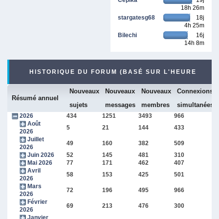
18h 26m
stargatesg68
18j
4h 25m
Bilechi
16j
14h 8m
HISTORIQUE DU FORUM (BASÉ SUR L'HEURE
Nouveaux
Nouveaux
Nouveaux
Connexions
INTERNE DU FORUM)
Résumé annuel
sujets
messages
membres
simultanées
2026
434
1251
3493
966
Août
5
21
144
433
2026
Juillet
49
160
382
509
2026
Juin 2026
52
145
481
310
Mai 2026
77
171
462
407
Avril
58
153
425
501
2026
Mars
72
196
495
966
2026
Février
69
213
476
300
2026
Janvier