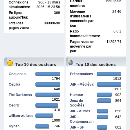
Dernier
bou2pain
Connexions
966 - 13 mars
membre:
simultanées:
2026, 15:23:58
Moyenne
24.46
En ligne
369
d'utilisateurs
aujourd'hui:
connectés par
Total des
89099690
jour:
pages vues:
Ratio
6.6:1
hommes/femmes:
Pages vues en
11292.74
moyenne par
jour:
Top 10 des posteurs
Top 10 des sections
Chouchen
Présentations
1794
1912
Cepika
JdR - Médiéval
1648
1601
The Darkness
Humour
902
1621
Jeux de
864
Cedric
Sociétés
1310
JdF - Autres
656
william wallace
JdR -
642
1000
Contemporain
Kynan
746
JdR - SF
602