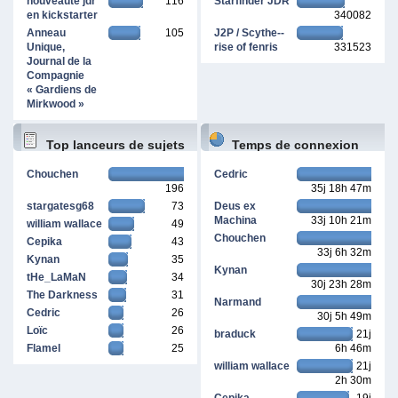
nouveauté jdr
116
Starfinder JDR
en kickstarter
340082
Anneau
105
J2P / Scythe--
Unique,
rise of fenris
331523
Journal de la
Compagnie
« Gardiens de
Mirkwood »
Top lanceurs de sujets
Temps de connexion
Chouchen
Cedric
196
35j 18h 47m
cumulé
stargatesg68
73
Deus ex
Machina
33j 10h 21m
william wallace
49
Chouchen
Cepika
43
33j 6h 32m
Kynan
35
Kynan
tHe_LaMaN
34
30j 23h 28m
The Darkness
31
Narmand
Cedric
26
30j 5h 49m
Loïc
26
braduck
21j
Flamel
25
6h 46m
william wallace
21j
2h 30m
Cepika
19j