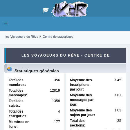
Toggle
navigation
les Voyageurs du Rêve
»
Centre de statistiques
LES VOYAGEURS DU RÊVE - CENTRE DE
STATISTIQUES
Statistiques générales
Total des
356
Moyenne des
7.45
membres:
inscriptions
par jour:
Total des
12819
messages:
Moyenne des
7.81
messages par
Total des
1358
jour:
sujets:
Moyenne des
1.03
Total des
4
sujets par jour:
catégories:
Total des
35
Membres en
177
sections:
ligne: