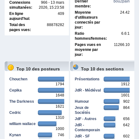
Dernier
bou2pain
Connexions
966 - 13 mars
membre:
simultanées:
2026, 15:23:58
Moyenne
24.42
En ligne
409
d'utilisateurs
aujourd'hui:
connectés par
Total des
88878282
jour:
pages vues:
Ratio
6.6:1
hommes/femmes:
Pages vues en
11266.10
moyenne par
jour:
Top 10 des posteurs
Top 10 des sections
Chouchen
Présentations
1794
1912
Cepika
JdR - Médiéval
1648
1601
The Darkness
Humour
902
1621
Jeux de
864
Cedric
Sociétés
1310
JdF - Autres
656
william wallace
JdR -
642
1000
Contemporain
Kynan
746
JdR - SF
602