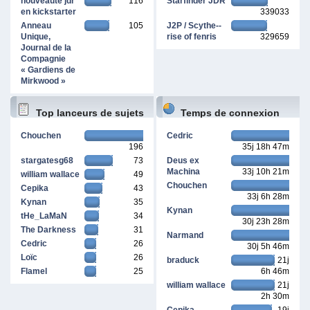
nouveauté jdr
116
Starfinder JDR
en kickstarter
339033
Anneau
105
J2P / Scythe--
Unique,
rise of fenris
329659
Journal de la
Compagnie
« Gardiens de
Mirkwood »
Top lanceurs de sujets
Temps de connexion
Chouchen
Cedric
196
35j 18h 47m
cumulé
stargatesg68
73
Deus ex
Machina
33j 10h 21m
william wallace
49
Chouchen
Cepika
43
33j 6h 28m
Kynan
35
Kynan
tHe_LaMaN
34
30j 23h 28m
The Darkness
31
Narmand
Cedric
26
30j 5h 46m
Loïc
26
braduck
21j
Flamel
25
6h 46m
william wallace
21j
2h 30m
Cepika
19j