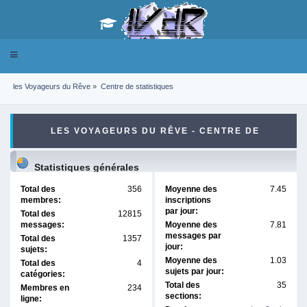
Toggle
navigation
les Voyageurs du Rêve
»
Centre de statistiques
LES VOYAGEURS DU RÊVE - CENTRE DE
STATISTIQUES
Statistiques générales
Total des
356
Moyenne des
7.45
membres:
inscriptions
par jour:
Total des
12815
messages:
Moyenne des
7.81
messages par
Total des
1357
jour:
sujets:
Moyenne des
1.03
Total des
4
sujets par jour:
catégories:
Total des
35
Membres en
234
sections:
ligne: