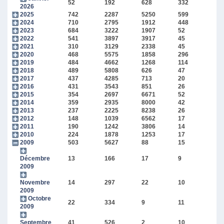
52
192
628
332
2026
2025
742
2287
5250
599
2024
710
2795
1912
448
2023
684
3222
1907
52
2022
541
3897
3917
45
2021
310
3129
2338
45
2020
468
5575
1858
296
2019
484
4662
1268
114
2018
489
5808
626
47
2017
437
4285
713
20
2016
431
3543
851
26
2015
354
2697
6671
52
2014
359
2935
8000
42
2013
237
2225
8238
26
2012
148
1039
6562
17
2011
190
1242
3806
14
2010
224
1878
1253
17
2009
503
5627
88
15
Décembre
13
166
17
9
2009
Novembre
14
297
22
10
2009
Octobre
22
334
9
11
2009
Septembre
41
526
2
10