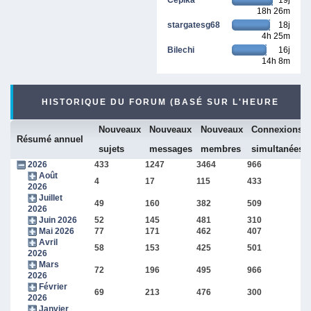
18h 26m
stargatesg68
18j
4h 25m
Bilechi
16j
14h 8m
HISTORIQUE DU FORUM (BASÉ SUR L'HEURE
Nouveaux
Nouveaux
Nouveaux
Connexions
INTERNE DU FORUM)
Résumé annuel
sujets
messages
membres
simultanées
2026
433
1247
3464
966
Août
4
17
115
433
2026
Juillet
49
160
382
509
2026
Juin 2026
52
145
481
310
Mai 2026
77
171
462
407
Avril
58
153
425
501
2026
Mars
72
196
495
966
2026
Février
69
213
476
300
2026
Janvier