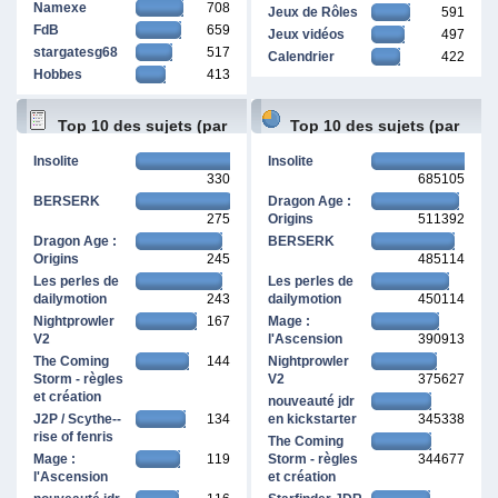
Namexe
708
Jeux de Rôles
591
FdB
659
Jeux vidéos
497
stargatesg68
517
Calendrier
422
Hobbes
413
Top 10 des sujets (par
Top 10 des sujets (par
Insolite
Insolite
330
685105
réponses)
pages vues)
BERSERK
Dragon Age :
275
Origins
511392
Dragon Age :
BERSERK
Origins
245
485114
Les perles de
Les perles de
dailymotion
243
dailymotion
450114
Nightprowler
167
Mage :
V2
l'Ascension
390913
The Coming
144
Nightprowler
Storm - règles
V2
375627
et création
nouveauté jdr
J2P / Scythe--
134
en kickstarter
345338
rise of fenris
The Coming
Mage :
119
Storm - règles
344677
l'Ascension
et création