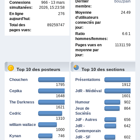
Dernier
bou2pain
Connexions
966 - 13 mars
membre:
simultanées:
2026, 15:23:58
Moyenne
24.49
En ligne
276
d'utilisateurs
aujourd'hui:
connectés par
Total des
89259747
jour:
pages vues:
Ratio
6.6:1
hommes/femmes:
Pages vues en
11311.59
moyenne par
jour:
Top 10 des posteurs
Top 10 des sections
Chouchen
Présentations
1795
1912
Cepika
JdR - Médiéval
1648
1601
The Darkness
Humour
902
1621
Jeux de
864
Cedric
Sociétés
1310
JdF - Autres
656
william wallace
JdR -
642
1000
Contemporain
Kynan
746
JdR - SF
602