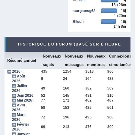
18h 26m
stargatesg68
18j
4h 25m
Bilechi
16j
14h 8m
HISTORIQUE DU FORUM (BASÉ SUR L'HEURE
Nouveaux
Nouveaux
Nouveaux
Connexions
INTERNE DU FORUM)
Résumé annuel
sujets
messages
membres
simultanées
2026
435
1254
3513
966
Août
6
24
164
433
2026
Juillet
49
160
382
509
2026
Juin 2026
52
145
481
310
Mai 2026
77
171
462
407
Avril
58
153
425
501
2026
Mars
72
196
495
966
2026
Février
69
213
476
300
2026
Janvier