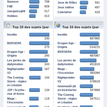
Namexe
708
Jeux de Rôles
591
FdB
659
Jeux vidéos
497
stargatesg68
517
Calendrier
429
Hobbes
413
Top 10 des sujets (par
Top 10 des sujets (par
Insolite
Insolite
330
687965
réponses)
pages vues)
BERSERK
Dragon Age :
275
Origins
514215
Dragon Age :
BERSERK
Origins
245
487087
Les perles de
Les perles de
dailymotion
243
dailymotion
451919
Nightprowler
167
Mage :
V2
l'Ascension
393394
The Coming
144
Nightprowler
Storm - règles
V2
378918
et création
nouveauté jdr
J2P / Scythe--
134
en kickstarter
347868
rise of fenris
The Coming
Mage :
119
Storm - règles
347511
l'Ascension
et création