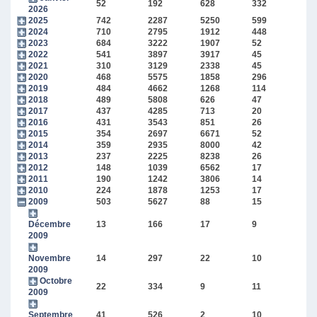
52
192
628
332
2026
2025
742
2287
5250
599
2024
710
2795
1912
448
2023
684
3222
1907
52
2022
541
3897
3917
45
2021
310
3129
2338
45
2020
468
5575
1858
296
2019
484
4662
1268
114
2018
489
5808
626
47
2017
437
4285
713
20
2016
431
3543
851
26
2015
354
2697
6671
52
2014
359
2935
8000
42
2013
237
2225
8238
26
2012
148
1039
6562
17
2011
190
1242
3806
14
2010
224
1878
1253
17
2009
503
5627
88
15
Décembre
13
166
17
9
2009
Novembre
14
297
22
10
2009
Octobre
22
334
9
11
2009
Septembre
41
526
2
10