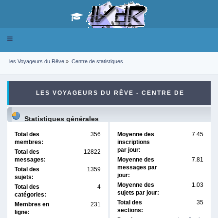
Toggle
navigation
les Voyageurs du Rêve
»
Centre de statistiques
LES VOYAGEURS DU RÊVE - CENTRE DE
STATISTIQUES
Statistiques générales
Total des
356
Moyenne des
7.45
membres:
inscriptions
par jour:
Total des
12822
messages:
Moyenne des
7.81
messages par
Total des
1359
jour:
sujets:
Moyenne des
1.03
Total des
4
sujets par jour:
catégories:
Total des
35
Membres en
231
sections:
ligne: