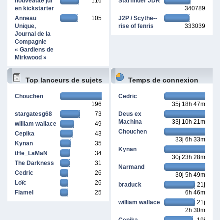
nouveauté jdr
116
Starfinder JDR
en kickstarter
340789
Anneau
105
J2P / Scythe--
Unique,
rise of fenris
333039
Journal de la
Compagnie
« Gardiens de
Mirkwood »
Top lanceurs de sujets
Temps de connexion
Chouchen
Cedric
196
35j 18h 47m
cumulé
stargatesg68
73
Deus ex
Machina
33j 10h 21m
william wallace
49
Chouchen
Cepika
43
33j 6h 33m
Kynan
35
Kynan
tHe_LaMaN
34
30j 23h 28m
The Darkness
31
Narmand
Cedric
26
30j 5h 49m
Loïc
26
braduck
21j
Flamel
25
6h 46m
william wallace
21j
2h 30m
Cepika
19j