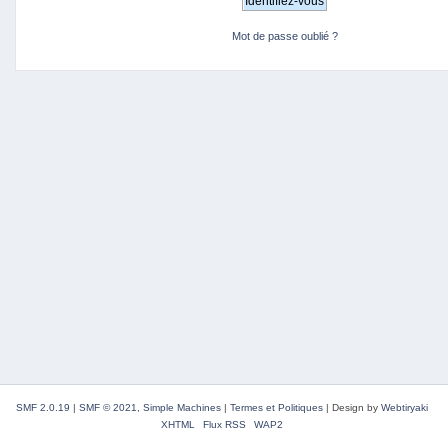
Mot de passe oublié ?
SMF 2.0.19
|
SMF © 2021
,
Simple Machines
|
Termes et Politiques
|
Design by
Webtiryaki
XHTML
Flux RSS
WAP2