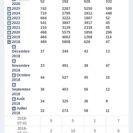
52
192
628
332
2026
2025
742
2287
5250
599
2024
710
2795
1912
448
2023
684
3222
1907
52
2022
541
3897
3917
45
2021
310
3129
2338
45
2020
468
5575
1858
296
2019
484
4662
1268
114
2018
489
5808
626
47
Décembre
37
344
43
13
2018
Novembre
33
491
38
47
2018
Octobre
44
527
45
10
2018
Septembre
36
403
56
12
2018
Août
34
325
36
9
2018
Juillet
32
274
58
11
2018
2018-
0
5
1
7
07-01
2018-
2
10
5
6