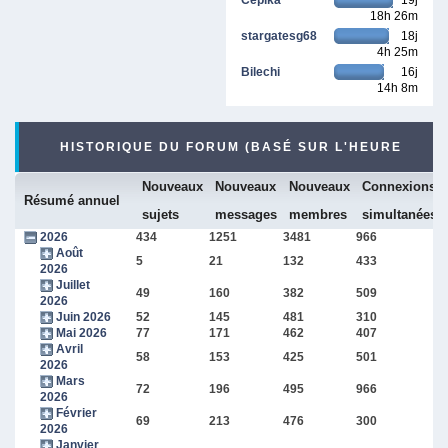
18h 26m
stargatesg68
18j
4h 25m
Bilechi
16j
14h 8m
HISTORIQUE DU FORUM (BASÉ SUR L'HEURE
Nouveaux
Nouveaux
Nouveaux
Connexions
INTERNE DU FORUM)
Résumé annuel
sujets
messages
membres
simultanées
2026
434
1251
3481
966
Août
5
21
132
433
2026
Juillet
49
160
382
509
2026
Juin 2026
52
145
481
310
Mai 2026
77
171
462
407
Avril
58
153
425
501
2026
Mars
72
196
495
966
2026
Février
69
213
476
300
2026
Janvier