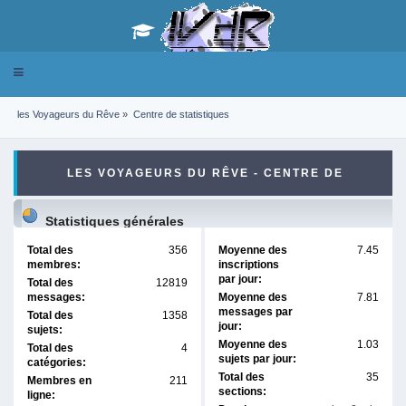
Toggle
navigation
les Voyageurs du Rêve
»
Centre de statistiques
LES VOYAGEURS DU RÊVE - CENTRE DE
STATISTIQUES
Statistiques générales
Total des
356
Moyenne des
7.45
membres:
inscriptions
par jour:
Total des
12819
messages:
Moyenne des
7.81
messages par
Total des
1358
jour:
sujets:
Moyenne des
1.03
Total des
4
sujets par jour:
catégories:
Total des
35
Membres en
211
sections:
ligne: