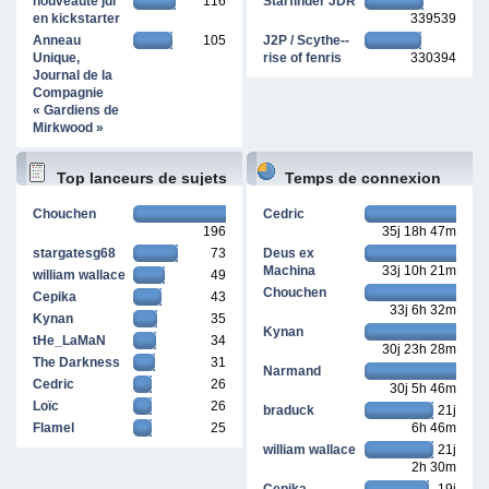
nouveauté jdr
116
Starfinder JDR
en kickstarter
339539
Anneau
105
J2P / Scythe--
Unique,
rise of fenris
330394
Journal de la
Compagnie
« Gardiens de
Mirkwood »
Top lanceurs de sujets
Temps de connexion
Chouchen
Cedric
196
35j 18h 47m
cumulé
stargatesg68
73
Deus ex
Machina
33j 10h 21m
william wallace
49
Chouchen
Cepika
43
33j 6h 32m
Kynan
35
Kynan
tHe_LaMaN
34
30j 23h 28m
The Darkness
31
Narmand
Cedric
26
30j 5h 46m
Loïc
26
braduck
21j
Flamel
25
6h 46m
william wallace
21j
2h 30m
Cepika
19j