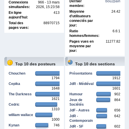
Dernier
bou2pain
Connexions
966 - 13 mars
membre:
simultanées:
2026, 15:23:58
Moyenne
24.42
En ligne
413
d'utilisateurs
aujourd'hui:
connectés par
Total des
88970715
jour:
pages vues:
Ratio
6.6:1
hommes/femmes:
Pages vues en
11277.82
moyenne par
jour:
Top 10 des posteurs
Top 10 des sections
Chouchen
Présentations
1794
1912
Cepika
JdR - Médiéval
1648
1601
The Darkness
Humour
902
1621
Jeux de
864
Cedric
Sociétés
1310
JdF - Autres
656
william wallace
JdR -
642
1000
Contemporain
Kynan
746
JdR - SF
602