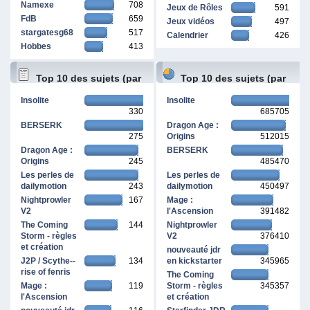
Namexe
708
Jeux de Rôles
591
FdB
659
Jeux vidéos
497
stargatesg68
517
Calendrier
426
Hobbes
413
Top 10 des sujets (par
Top 10 des sujets (par
Insolite
Insolite
330
685705
réponses)
pages vues)
BERSERK
Dragon Age :
275
Origins
512015
Dragon Age :
BERSERK
Origins
245
485470
Les perles de
Les perles de
dailymotion
243
dailymotion
450497
Nightprowler
167
Mage :
V2
l'Ascension
391482
The Coming
144
Nightprowler
Storm - règles
V2
376410
et création
nouveauté jdr
J2P / Scythe--
134
en kickstarter
345965
rise of fenris
The Coming
Mage :
119
Storm - règles
345357
l'Ascension
et création