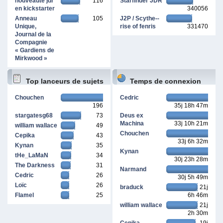
nouveauté jdr
116
Starfinder JDR
en kickstarter
340056
Anneau
105
J2P / Scythe--
Unique,
rise of fenris
331470
Journal de la
Compagnie
« Gardiens de
Mirkwood »
Top lanceurs de sujets
Temps de connexion
Chouchen
Cedric
196
35j 18h 47m
cumulé
stargatesg68
73
Deus ex
Machina
33j 10h 21m
william wallace
49
Chouchen
Cepika
43
33j 6h 32m
Kynan
35
Kynan
tHe_LaMaN
34
30j 23h 28m
The Darkness
31
Narmand
Cedric
26
30j 5h 49m
Loïc
26
braduck
21j
Flamel
25
6h 46m
william wallace
21j
2h 30m
Cepika
19j