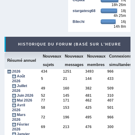
18h 26m
stargatesg68
18j
4h 25m
Bilechi
16j
14h 8m
HISTORIQUE DU FORUM (BASÉ SUR L'HEURE
Nouveaux
Nouveaux
Nouveaux
Connexions
INTERNE DU FORUM)
Résumé annuel
sujets
messages
membres
simultanées
2026
434
1251
3493
966
Août
5
21
144
433
2026
Juillet
49
160
382
509
2026
Juin 2026
52
145
481
310
Mai 2026
77
171
462
407
Avril
58
153
425
501
2026
Mars
72
196
495
966
2026
Février
69
213
476
300
2026
Janvier