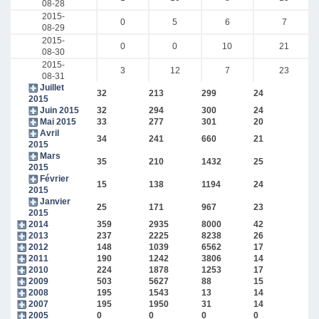
08-28
2015-
0
5
6
7
08-29
2015-
0
0
10
21
08-30
2015-
3
12
7
23
08-31
Juillet
32
213
299
24
2015
Juin 2015
32
294
300
24
Mai 2015
33
277
301
20
Avril
34
241
660
21
2015
Mars
35
210
1432
25
2015
Février
15
138
1194
24
2015
Janvier
25
171
967
23
2015
2014
359
2935
8000
42
2013
237
2225
8238
26
2012
148
1039
6562
17
2011
190
1242
3806
14
2010
224
1878
1253
17
2009
503
5627
88
15
2008
195
1543
13
14
2007
195
1950
31
14
2005
0
0
0
0