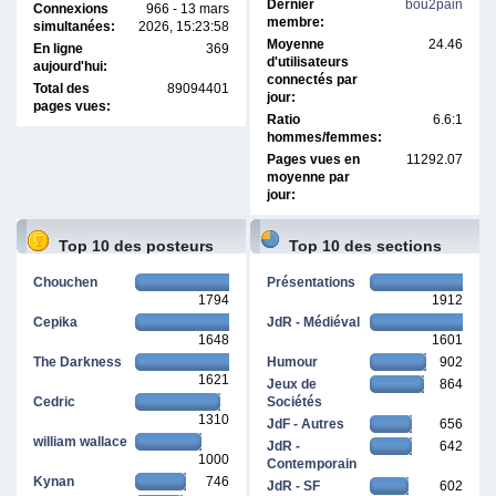
Dernier
bou2pain
Connexions
966 - 13 mars
membre:
simultanées:
2026, 15:23:58
Moyenne
24.46
En ligne
369
d'utilisateurs
aujourd'hui:
connectés par
Total des
89094401
jour:
pages vues:
Ratio
6.6:1
hommes/femmes:
Pages vues en
11292.07
moyenne par
jour:
Top 10 des posteurs
Top 10 des sections
Chouchen
Présentations
1794
1912
Cepika
JdR - Médiéval
1648
1601
The Darkness
Humour
902
1621
Jeux de
864
Cedric
Sociétés
1310
JdF - Autres
656
william wallace
JdR -
642
1000
Contemporain
Kynan
746
JdR - SF
602