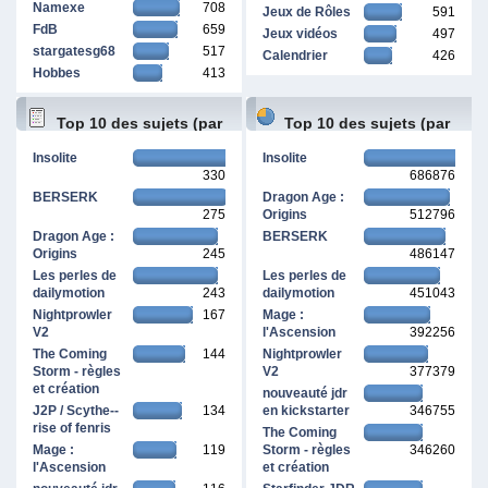
Namexe
708
Jeux de Rôles
591
FdB
659
Jeux vidéos
497
stargatesg68
517
Calendrier
426
Hobbes
413
Top 10 des sujets (par
Top 10 des sujets (par
Insolite
Insolite
330
686876
réponses)
pages vues)
BERSERK
Dragon Age :
275
Origins
512796
Dragon Age :
BERSERK
Origins
245
486147
Les perles de
Les perles de
dailymotion
243
dailymotion
451043
Nightprowler
167
Mage :
V2
l'Ascension
392256
The Coming
144
Nightprowler
Storm - règles
V2
377379
et création
nouveauté jdr
J2P / Scythe--
134
en kickstarter
346755
rise of fenris
The Coming
Mage :
119
Storm - règles
346260
l'Ascension
et création