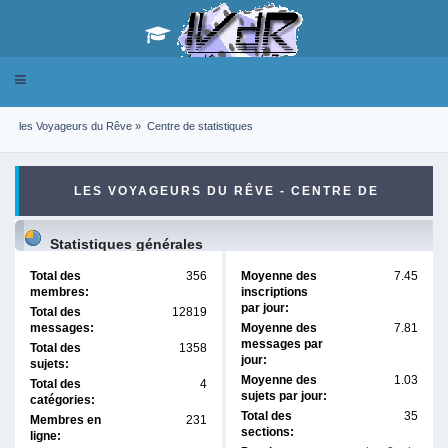
Toggle
navigation
les Voyageurs du Rêve
»
Centre de statistiques
LES VOYAGEURS DU RÊVE - CENTRE DE
STATISTIQUES
Statistiques générales
Total des
356
Moyenne des
7.45
membres:
inscriptions
par jour:
Total des
12819
messages:
Moyenne des
7.81
messages par
Total des
1358
jour:
sujets:
Moyenne des
1.03
Total des
4
sujets par jour:
catégories:
Total des
35
Membres en
231
sections:
ligne: