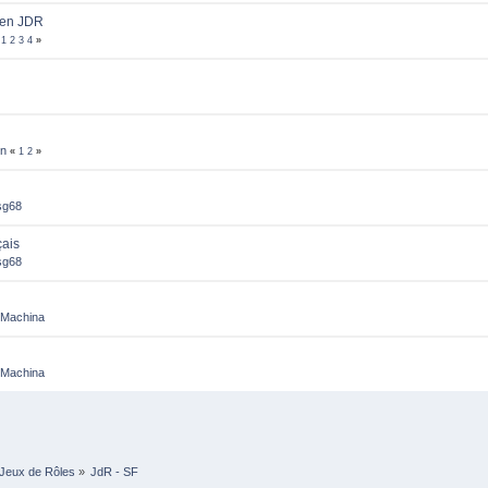
a en JDR
«
1
2
3
4
»
n
«
1
2
»
sg68
çais
sg68
 Machina
 Machina
Jeux de Rôles
»
JdR - SF