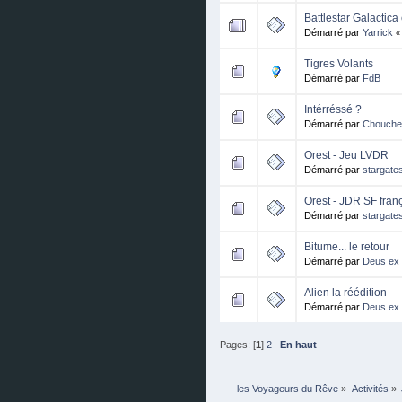
Battlestar Galactic
Démarré par
Yarrick
Tigres Volants
Démarré par
FdB
Intérréssé ?
Démarré par
Chouche
Orest - Jeu LVDR
Démarré par
stargate
Orest - JDR SF fran
Démarré par
stargate
Bitume... le retour
Démarré par
Deus ex
Alien la réédition
Démarré par
Deus ex
Pages: [
1
]
2
En haut
les Voyageurs du Rêve
»
Activités
»