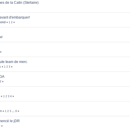
s de la Catin (Stellaire)
 avant d'embarquer!
bond
«
1
2
»
nd
»
rute team de merc.
s
«
1
2
3
»
EGA
2
»
«
1
2
3
4
»
n
«
1
2
3
...
6
»
mencé le jDR
2
»