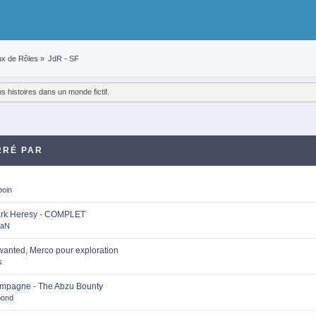
ux de Rôles
»
JdR - SF
 histoires dans un monde fictif.
RRÉ PAR
boin
ark Heresy - COMPLET
MaN
wanted, Merco pour exploration
s
ampagne - The Abzu Bounty
bond