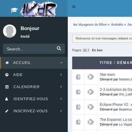
Toggle
navigation
les Voyageurs du Rêve
»
Activités
»
Je
Bonjour
Invité
Retrouvez ici vos messages relatant vos
Pages: [
1
]
2
En bas
ACCUEIL
TITRE
/
DÉMA
Star wars
AIDE
Démarré par
Mathieu.
CALENDRIER
2-3 scénarios de D
Démarré par
tHe_La
IDENTIFIEZ-VOUS
Eclipse Phase V2 : 
Démarré par
Baaleinu
INSCRIVEZ-VOUS
The Expanse: La c
Démarré par
Le Vaga