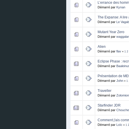
L’errance des homme
Démarré par
Kynan
The Expanse: A lire
Démarré par
Le Vaga
Mutant Year Zero
Démarré par
waggala
Alien
Démarré par
flav
«
1
2
Eclipse Phase : rec
Démarré par
Baaleinu
Présentation de M
Démarré par
John
«
1
Traveller
Démarré par
Zolomion
Starfinder JDR
Démarré par
Chouche
Comment j'ais com
Démarré par
Loïc
«
1