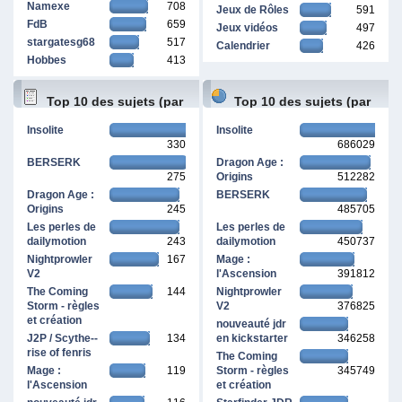
Namexe
708
Jeux de Rôles
591
FdB
659
Jeux vidéos
497
stargatesg68
517
Calendrier
426
Hobbes
413
Top 10 des sujets (par
Top 10 des sujets (par
Insolite
Insolite
330
686029
réponses)
pages vues)
BERSERK
Dragon Age :
275
Origins
512282
Dragon Age :
BERSERK
Origins
245
485705
Les perles de
Les perles de
dailymotion
243
dailymotion
450737
Nightprowler
167
Mage :
V2
l'Ascension
391812
The Coming
144
Nightprowler
Storm - règles
V2
376825
et création
nouveauté jdr
J2P / Scythe--
134
en kickstarter
346258
rise of fenris
The Coming
Mage :
119
Storm - règles
345749
l'Ascension
et création