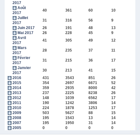
2017
Août
40
361
60
10
2017
Juillet
31
316
56
9
2017
Juin 2017
26
191
48
13
Mai 2017
26
228
45
9
Avril
41
305
49
12
2017
Mars
28
235
37
11
2017
Février
31
215
36
17
2017
Janvier
30
213
41
15
2017
2016
431
3543
851
26
2015
354
2697
6671
52
2014
359
2935
8000
42
2013
237
2225
8238
26
2012
148
1039
6562
17
2011
190
1242
3806
14
2010
224
1878
1253
17
2009
503
5627
88
15
2008
195
1543
13
14
2007
195
1950
31
14
2005
0
0
0
0