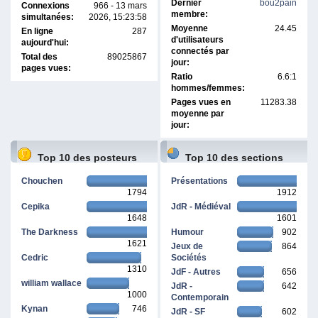
Dernier
bou2pain
Connexions
966 - 13 mars
membre:
simultanées:
2026, 15:23:58
Moyenne
24.45
En ligne
287
d'utilisateurs
aujourd'hui:
connectés par
Total des
89025867
jour:
pages vues:
Ratio
6.6:1
hommes/femmes:
Pages vues en
11283.38
moyenne par
jour:
Top 10 des posteurs
Top 10 des sections
Chouchen
Présentations
1794
1912
Cepika
JdR - Médiéval
1648
1601
The Darkness
Humour
902
1621
Jeux de
864
Cedric
Sociétés
1310
JdF - Autres
656
william wallace
JdR -
642
1000
Contemporain
Kynan
746
JdR - SF
602