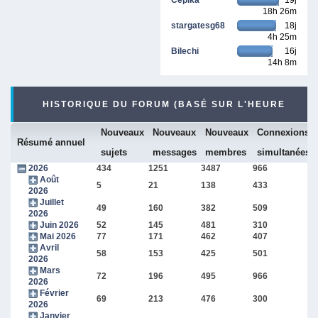
18h 26m
stargatesg68
18j
4h 25m
Bilechi
16j
14h 8m
HISTORIQUE DU FORUM (BASÉ SUR L'HEURE
Nouveaux
Nouveaux
Nouveaux
Connexions
INTERNE DU FORUM)
Résumé annuel
sujets
messages
membres
simultanées
2026
434
1251
3487
966
Août
5
21
138
433
2026
Juillet
49
160
382
509
2026
Juin 2026
52
145
481
310
Mai 2026
77
171
462
407
Avril
58
153
425
501
2026
Mars
72
196
495
966
2026
Février
69
213
476
300
2026
Janvier