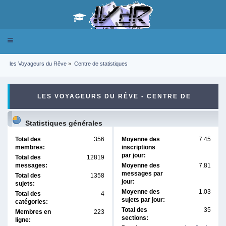
Toggle
navigation
les Voyageurs du Rêve
»
Centre de statistiques
LES VOYAGEURS DU RÊVE - CENTRE DE
STATISTIQUES
Statistiques générales
Total des
356
Moyenne des
7.45
membres:
inscriptions
par jour:
Total des
12819
messages:
Moyenne des
7.81
messages par
Total des
1358
jour:
sujets:
Moyenne des
1.03
Total des
4
sujets par jour:
catégories:
Total des
35
Membres en
223
sections:
ligne: