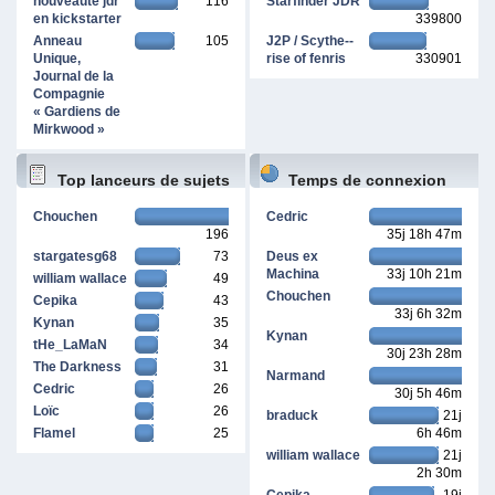
nouveauté jdr
116
Starfinder JDR
en kickstarter
339800
Anneau
105
J2P / Scythe--
Unique,
rise of fenris
330901
Journal de la
Compagnie
« Gardiens de
Mirkwood »
Top lanceurs de sujets
Temps de connexion
Chouchen
Cedric
196
35j 18h 47m
cumulé
stargatesg68
73
Deus ex
Machina
33j 10h 21m
william wallace
49
Chouchen
Cepika
43
33j 6h 32m
Kynan
35
Kynan
tHe_LaMaN
34
30j 23h 28m
The Darkness
31
Narmand
Cedric
26
30j 5h 46m
Loïc
26
braduck
21j
Flamel
25
6h 46m
william wallace
21j
2h 30m
Cepika
19j