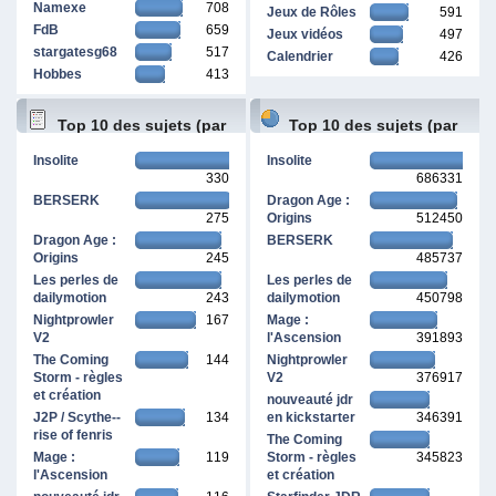
Namexe
708
Jeux de Rôles
591
FdB
659
Jeux vidéos
497
stargatesg68
517
Calendrier
426
Hobbes
413
Top 10 des sujets (par
Top 10 des sujets (par
Insolite
Insolite
330
686331
réponses)
pages vues)
BERSERK
Dragon Age :
275
Origins
512450
Dragon Age :
BERSERK
Origins
245
485737
Les perles de
Les perles de
dailymotion
243
dailymotion
450798
Nightprowler
167
Mage :
V2
l'Ascension
391893
The Coming
144
Nightprowler
Storm - règles
V2
376917
et création
nouveauté jdr
J2P / Scythe--
134
en kickstarter
346391
rise of fenris
The Coming
Mage :
119
Storm - règles
345823
l'Ascension
et création