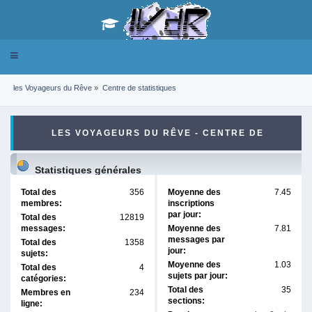
Toggle
navigation
les Voyageurs du Rêve
»
Centre de statistiques
LES VOYAGEURS DU RÊVE - CENTRE DE
STATISTIQUES
Statistiques générales
Total des
356
Moyenne des
7.45
membres:
inscriptions
par jour:
Total des
12819
messages:
Moyenne des
7.81
messages par
Total des
1358
jour:
sujets:
Moyenne des
1.03
Total des
4
sujets par jour:
catégories:
Total des
35
Membres en
234
sections:
ligne: