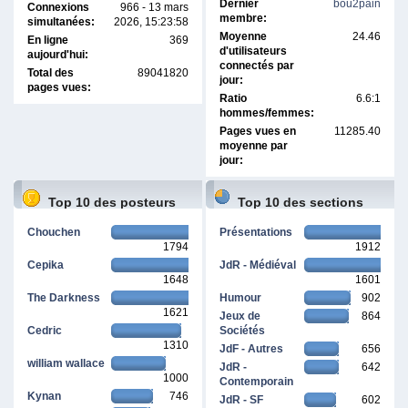
Dernier
bou2pain
Connexions
966 - 13 mars
membre:
simultanées:
2026, 15:23:58
Moyenne
24.46
En ligne
369
d'utilisateurs
aujourd'hui:
connectés par
Total des
89041820
jour:
pages vues:
Ratio
6.6:1
hommes/femmes:
Pages vues en
11285.40
moyenne par
jour:
Top 10 des posteurs
Top 10 des sections
Chouchen
Présentations
1794
1912
Cepika
JdR - Médiéval
1648
1601
The Darkness
Humour
902
1621
Jeux de
864
Cedric
Sociétés
1310
JdF - Autres
656
william wallace
JdR -
642
1000
Contemporain
Kynan
746
JdR - SF
602