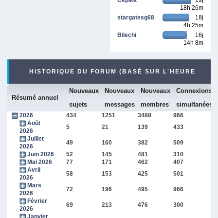
18h 26m
stargatesg68
18j
4h 25m
Bilechi
16j
14h 8m
HISTORIQUE DU FORUM (BASÉ SUR L'HEURE
Nouveaux
Nouveaux
Nouveaux
Connexions
INTERNE DU FORUM)
Résumé annuel
sujets
messages
membres
simultanées
2026
434
1251
3488
966
Août
5
21
139
433
2026
Juillet
49
160
382
509
2026
Juin 2026
52
145
481
310
Mai 2026
77
171
462
407
Avril
58
153
425
501
2026
Mars
72
196
495
966
2026
Février
69
213
476
300
2026
Janvier