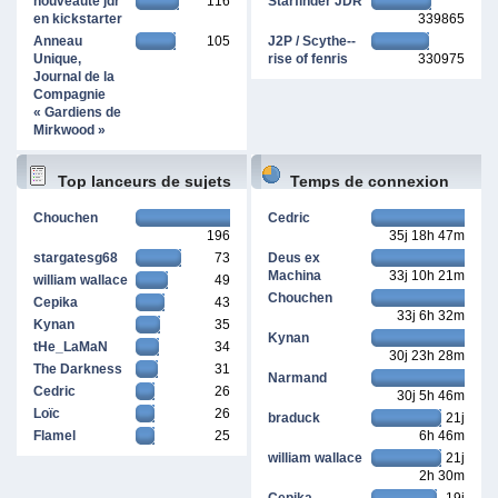
nouveauté jdr
116
Starfinder JDR
en kickstarter
339865
Anneau
105
J2P / Scythe--
Unique,
rise of fenris
330975
Journal de la
Compagnie
« Gardiens de
Mirkwood »
Top lanceurs de sujets
Temps de connexion
Chouchen
Cedric
196
35j 18h 47m
cumulé
stargatesg68
73
Deus ex
Machina
33j 10h 21m
william wallace
49
Chouchen
Cepika
43
33j 6h 32m
Kynan
35
Kynan
tHe_LaMaN
34
30j 23h 28m
The Darkness
31
Narmand
Cedric
26
30j 5h 46m
Loïc
26
braduck
21j
Flamel
25
6h 46m
william wallace
21j
2h 30m
Cepika
19j