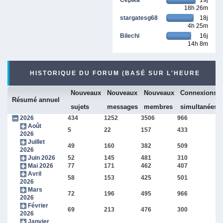
18h 26m
stargatesg68
18j
4h 25m
Bilechi
16j
14h 8m
HISTORIQUE DU FORUM (BASÉ SUR L'HEURE
Nouveaux
Nouveaux
Nouveaux
Connexions
INTERNE DU FORUM)
Résumé annuel
sujets
messages
membres
simultanées
2026
434
1252
3506
966
Août
5
22
157
433
2026
Juillet
49
160
382
509
2026
Juin 2026
52
145
481
310
Mai 2026
77
171
462
407
Avril
58
153
425
501
2026
Mars
72
196
495
966
2026
Février
69
213
476
300
2026
Janvier