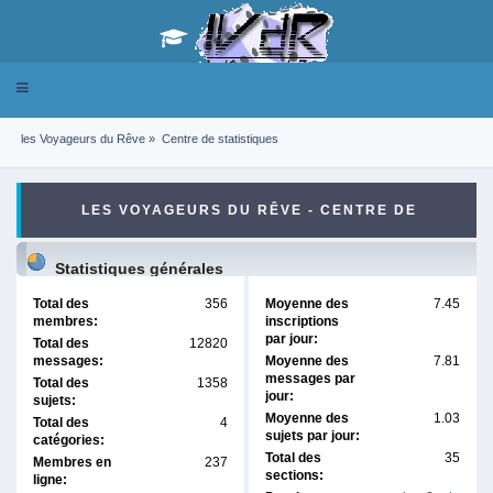
Toggle
navigation
les Voyageurs du Rêve
»
Centre de statistiques
LES VOYAGEURS DU RÊVE - CENTRE DE
STATISTIQUES
Statistiques générales
Total des
356
Moyenne des
7.45
membres:
inscriptions
par jour:
Total des
12820
messages:
Moyenne des
7.81
messages par
Total des
1358
jour:
sujets:
Moyenne des
1.03
Total des
4
sujets par jour:
catégories:
Total des
35
Membres en
237
sections:
ligne: