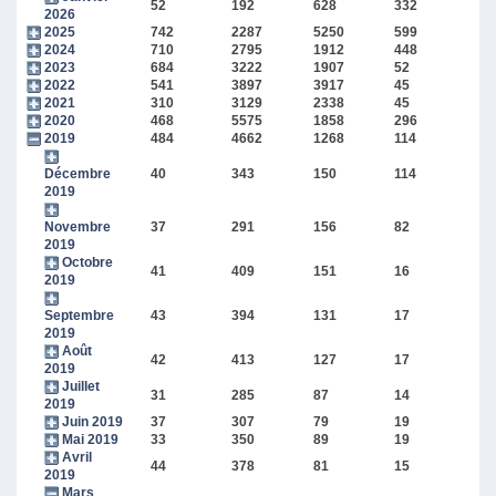
52
192
628
332
2026
2025
742
2287
5250
599
2024
710
2795
1912
448
2023
684
3222
1907
52
2022
541
3897
3917
45
2021
310
3129
2338
45
2020
468
5575
1858
296
2019
484
4662
1268
114
Décembre
40
343
150
114
2019
Novembre
37
291
156
82
2019
Octobre
41
409
151
16
2019
Septembre
43
394
131
17
2019
Août
42
413
127
17
2019
Juillet
31
285
87
14
2019
Juin 2019
37
307
79
19
Mai 2019
33
350
89
19
Avril
44
378
81
15
2019
Mars