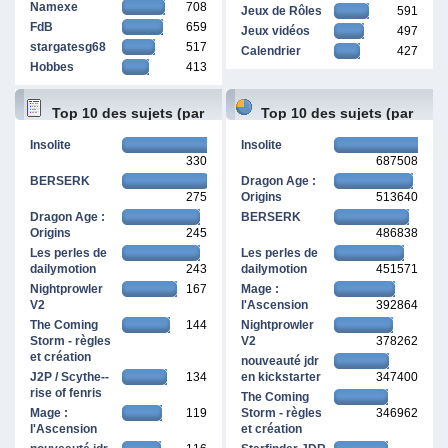
Namexe
708
Jeux de Rôles
591
FdB
659
Jeux vidéos
497
stargatesg68
517
Calendrier
427
Hobbes
413
Top 10 des sujets (par
Top 10 des sujets (par
Insolite
Insolite
330
687508
réponses)
pages vues)
BERSERK
Dragon Age :
275
Origins
513640
Dragon Age :
BERSERK
Origins
245
486838
Les perles de
Les perles de
dailymotion
243
dailymotion
451571
Nightprowler
167
Mage :
V2
l'Ascension
392864
The Coming
144
Nightprowler
Storm - règles
V2
378262
et création
nouveauté jdr
J2P / Scythe--
134
en kickstarter
347400
rise of fenris
The Coming
Mage :
119
Storm - règles
346962
l'Ascension
et création