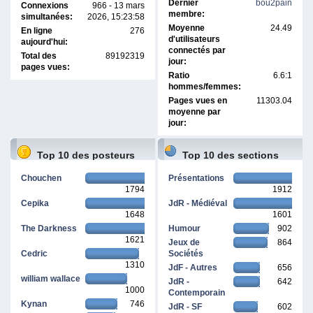
Dernier
bou2pain
Connexions
966 - 13 mars
membre:
simultanées:
2026, 15:23:58
Moyenne
24.49
En ligne
276
d'utilisateurs
aujourd'hui:
connectés par
Total des
89192319
jour:
pages vues:
Ratio
6.6:1
hommes/femmes:
Pages vues en
11303.04
moyenne par
jour:
Top 10 des posteurs
Top 10 des sections
Chouchen
Présentations
1794
1912
Cepika
JdR - Médiéval
1648
1601
The Darkness
Humour
902
1621
Jeux de
864
Cedric
Sociétés
1310
JdF - Autres
656
william wallace
JdR -
642
1000
Contemporain
Kynan
746
JdR - SF
602