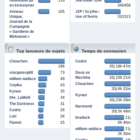
nouveauté jdr
116
Starfinder JDR
en kickstarter
340458
Anneau
105
J2P / Scythe--
Unique,
rise of fenris
332313
Journal de la
Compagnie
« Gardiens de
Mirkwood »
Top lanceurs de sujets
Temps de connexion
Chouchen
Cedric
196
35j 18h 47m
cumulé
stargatesg68
73
Deus ex
Machina
33j 10h 21m
william wallace
49
Chouchen
Cepika
43
33j 6h 32m
Kynan
35
Kynan
tHe_LaMaN
34
30j 23h 28m
The Darkness
31
Narmand
Cedric
26
30j 5h 49m
Loïc
26
braduck
21j
Flamel
25
6h 46m
william wallace
21j
2h 30m
Cepika
19j