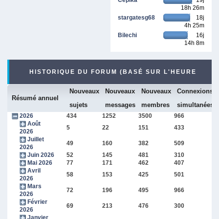
18h 26m
stargatesg68
18j
4h 25m
Bilechi
16j
14h 8m
HISTORIQUE DU FORUM (BASÉ SUR L'HEURE
Nouveaux
Nouveaux
Nouveaux
Connexions
INTERNE DU FORUM)
Résumé annuel
sujets
messages
membres
simultanées
2026
434
1252
3500
966
Août
5
22
151
433
2026
Juillet
49
160
382
509
2026
Juin 2026
52
145
481
310
Mai 2026
77
171
462
407
Avril
58
153
425
501
2026
Mars
72
196
495
966
2026
Février
69
213
476
300
2026
Janvier