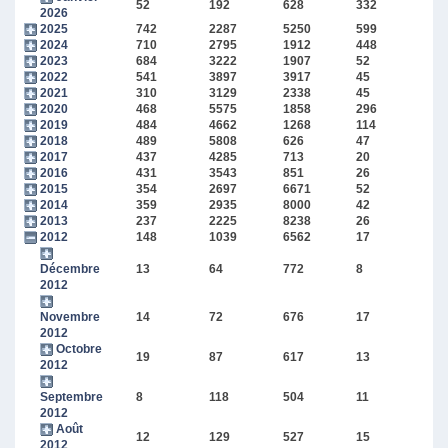
52
192
628
332
2026
2025
742
2287
5250
599
2024
710
2795
1912
448
2023
684
3222
1907
52
2022
541
3897
3917
45
2021
310
3129
2338
45
2020
468
5575
1858
296
2019
484
4662
1268
114
2018
489
5808
626
47
2017
437
4285
713
20
2016
431
3543
851
26
2015
354
2697
6671
52
2014
359
2935
8000
42
2013
237
2225
8238
26
2012
148
1039
6562
17
Décembre
13
64
772
8
2012
Novembre
14
72
676
17
2012
Octobre
19
87
617
13
2012
Septembre
8
118
504
11
2012
Août
12
129
527
15
2012