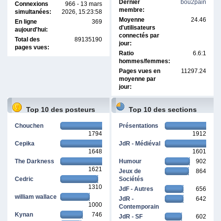
Dernier
bou2pain
Connexions
966 - 13 mars
membre:
simultanées:
2026, 15:23:58
Moyenne
24.46
En ligne
369
d'utilisateurs
aujourd'hui:
connectés par
Total des
89135190
jour:
pages vues:
Ratio
6.6:1
hommes/femmes:
Pages vues en
11297.24
moyenne par
jour:
Top 10 des posteurs
Top 10 des sections
Chouchen
Présentations
1794
1912
Cepika
JdR - Médiéval
1648
1601
The Darkness
Humour
902
1621
Jeux de
864
Cedric
Sociétés
1310
JdF - Autres
656
william wallace
JdR -
642
1000
Contemporain
Kynan
746
JdR - SF
602