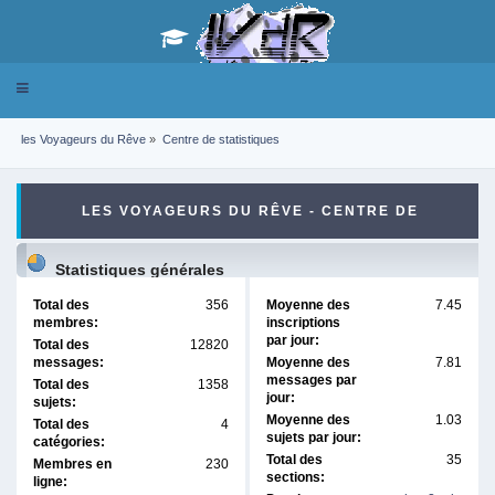
Toggle
navigation
les Voyageurs du Rêve
»
Centre de statistiques
LES VOYAGEURS DU RÊVE - CENTRE DE
STATISTIQUES
Statistiques générales
Total des
356
Moyenne des
7.45
membres:
inscriptions
par jour:
Total des
12820
messages:
Moyenne des
7.81
messages par
Total des
1358
jour:
sujets:
Moyenne des
1.03
Total des
4
sujets par jour:
catégories:
Total des
35
Membres en
230
sections:
ligne: