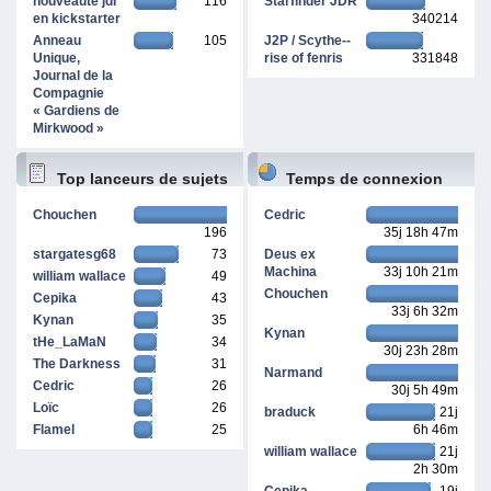
nouveauté jdr
116
Starfinder JDR
en kickstarter
340214
Anneau
105
J2P / Scythe--
Unique,
rise of fenris
331848
Journal de la
Compagnie
« Gardiens de
Mirkwood »
Top lanceurs de sujets
Temps de connexion
Chouchen
Cedric
196
35j 18h 47m
cumulé
stargatesg68
73
Deus ex
Machina
33j 10h 21m
william wallace
49
Chouchen
Cepika
43
33j 6h 32m
Kynan
35
Kynan
tHe_LaMaN
34
30j 23h 28m
The Darkness
31
Narmand
Cedric
26
30j 5h 49m
Loïc
26
braduck
21j
Flamel
25
6h 46m
william wallace
21j
2h 30m
Cepika
19j