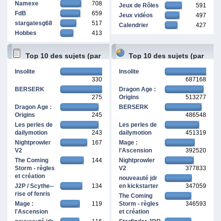
Namexe
708
Jeux de Rôles
591
FdB
659
Jeux vidéos
497
stargatesg68
517
Calendrier
427
Hobbes
413
Top 10 des sujets (par
Top 10 des sujets (par
Insolite
Insolite
330
687168
réponses)
pages vues)
BERSERK
Dragon Age :
275
Origins
513277
Dragon Age :
BERSERK
Origins
245
486548
Les perles de
Les perles de
dailymotion
243
dailymotion
451319
Nightprowler
167
Mage :
V2
l'Ascension
392520
The Coming
144
Nightprowler
Storm - règles
V2
377833
et création
nouveauté jdr
J2P / Scythe--
134
en kickstarter
347059
rise of fenris
The Coming
Mage :
119
Storm - règles
346593
l'Ascension
et création