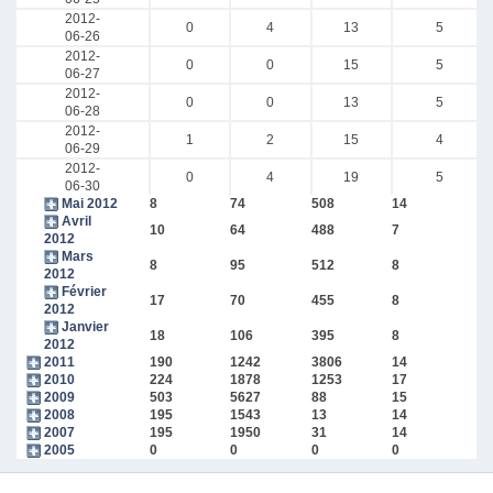
2012-
0
4
13
5
06-26
2012-
0
0
15
5
06-27
2012-
0
0
13
5
06-28
2012-
1
2
15
4
06-29
2012-
0
4
19
5
06-30
Mai 2012
8
74
508
14
Avril
10
64
488
7
2012
Mars
8
95
512
8
2012
Février
17
70
455
8
2012
Janvier
18
106
395
8
2012
2011
190
1242
3806
14
2010
224
1878
1253
17
2009
503
5627
88
15
2008
195
1543
13
14
2007
195
1950
31
14
2005
0
0
0
0