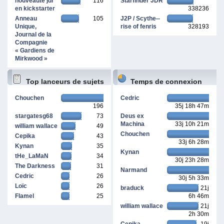
nouveauté jdr
116
Starfinder JDR
en kickstarter
338236
Anneau
105
J2P / Scythe--
Unique,
rise of fenris
328193
Journal de la
Compagnie
« Gardiens de
Mirkwood »
Top lanceurs de sujets
Temps de connexion
Chouchen
Cedric
196
35j 18h 47m
cumulé
stargatesg68
73
Deus ex
Machina
33j 10h 21m
william wallace
49
Chouchen
Cepika
43
33j 6h 28m
Kynan
35
Kynan
tHe_LaMaN
34
30j 23h 28m
The Darkness
31
Narmand
Cedric
26
30j 5h 33m
Loïc
26
braduck
21j
Flamel
25
6h 46m
william wallace
21j
2h 30m
Cepika
19j