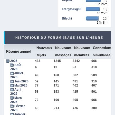
18h 26m
stargatesg68
18j
4h 25m
Bilechi
16j
14h 8m
HISTORIQUE DU FORUM (BASÉ SUR L'HEURE
Nouveaux
Nouveaux
Nouveaux
Connexions
INTERNE DU FORUM)
Résumé annuel
sujets
messages
membres
simultanées
2026
433
1245
3442
966
Août
4
15
93
318
2026
Juillet
49
160
382
509
2026
Juin 2026
52
145
481
310
Mai 2026
77
171
462
407
Avril
58
153
425
501
2026
Mars
72
196
495
966
2026
Février
69
213
476
300
2026
Janvier