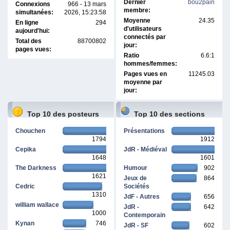
Dernier
bou2pain
Connexions
966 - 13 mars
membre:
simultanées:
2026, 15:23:58
Moyenne
24.35
En ligne
294
d'utilisateurs
aujourd'hui:
connectés par
Total des
88700802
jour:
pages vues:
Ratio
6.6:1
hommes/femmes:
Pages vues en
11245.03
moyenne par
jour:
Top 10 des posteurs
Top 10 des sections
Chouchen
Présentations
1794
1912
Cepika
JdR - Médiéval
1648
1601
The Darkness
Humour
902
1621
Jeux de
864
Cedric
Sociétés
1310
JdF - Autres
656
william wallace
JdR -
642
1000
Contemporain
Kynan
746
JdR - SF
602