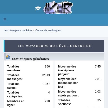
Toggle
navigation
les Voyageurs du Rêve
»
Centre de statistiques
LES VOYAGEURS DU RÊVE - CENTRE DE
STATISTIQUES
Statistiques générales
Total des
356
Moyenne des
7.45
membres:
inscriptions
par jour:
Total des
12813
messages:
Moyenne des
7.81
messages par
Total des
1357
jour:
sujets:
Moyenne des
1.03
Total des
4
sujets par jour:
catégories:
Total des
35
Membres en
228
sections:
ligne: