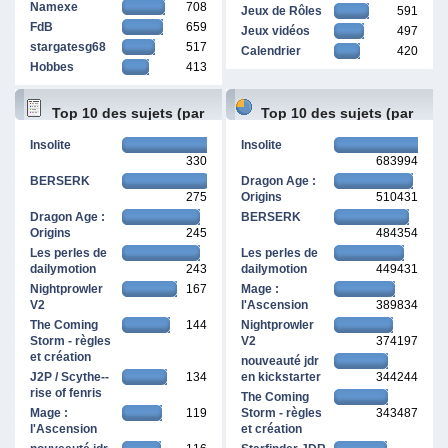
Namexe
708
Jeux de Rôles
591
FdB
659
Jeux vidéos
497
stargatesg68
517
Calendrier
420
Hobbes
413
Top 10 des sujets (par
Top 10 des sujets (par
Insolite
Insolite
330
683994
réponses)
pages vues)
BERSERK
Dragon Age :
275
Origins
510431
Dragon Age :
BERSERK
Origins
245
484354
Les perles de
Les perles de
dailymotion
243
dailymotion
449431
Nightprowler
167
Mage :
V2
l'Ascension
389834
The Coming
144
Nightprowler
Storm - règles
V2
374197
et création
nouveauté jdr
J2P / Scythe--
134
en kickstarter
344244
rise of fenris
The Coming
Mage :
119
Storm - règles
343487
l'Ascension
et création