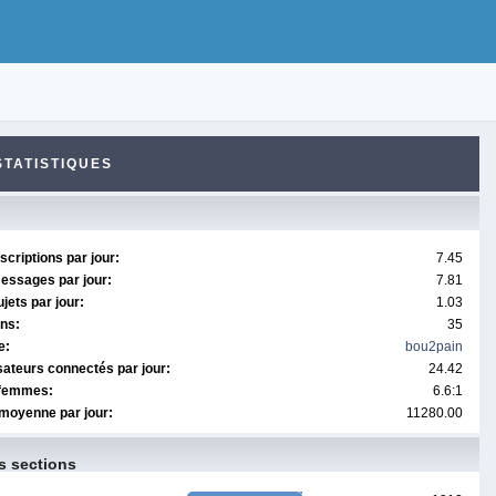
STATISTIQUES
criptions par jour:
7.45
essages par jour:
7.81
ets par jour:
1.03
ons:
35
e:
bou2pain
sateurs connectés par jour:
24.42
/femmes:
6.6:1
moyenne par jour:
11280.00
s sections