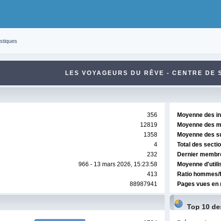
istiques
LES VOYAGEURS DU RÊVE - CENTRE DE 
356
Moyenne des ins
12819
Moyenne des m
1358
Moyenne des suj
4
Total des secti
232
Dernier membr
966 - 13 mars 2026, 15:23:58
Moyenne d'utili
413
Ratio hommes
88987941
Pages vues en 
Top 10 de