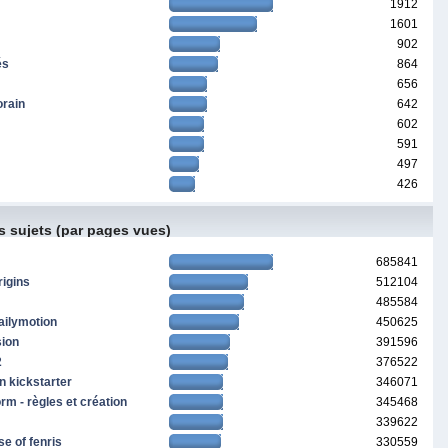
1912
1601
902
és
864
656
orain
642
602
591
497
426
s sujets (par pages vues)
685841
rigins
512104
485584
ailymotion
450625
sion
391596
2
376522
n kickstarter
346071
m - règles et création
345468
339622
se of fenris
330559