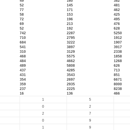
49
160
382
52
145
481
77
171
462
58
153
425
72
196
495
69
213
476
52
192
628
742
2287
5250
710
2795
1912
684
3222
1907
541
3897
3917
310
3129
2338
468
5575
1858
484
4662
1268
489
5808
626
437
4285
713
431
3543
851
354
2697
6671
359
2935
8000
237
2225
8238
16
136
466
1
5
0
2
2
7
0
9
1
9