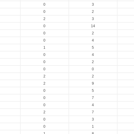
0
3
0
2
2
3
0
14
0
2
0
4
1
5
0
4
0
2
0
0
2
2
2
9
0
5
0
7
0
4
2
7
0
3
0
1
1
8