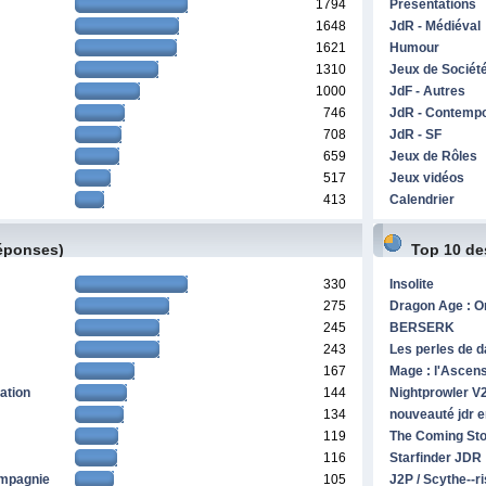
1794
Présentations
1648
JdR - Médiéval
1621
Humour
1310
Jeux de Sociét
1000
JdF - Autres
746
JdR - Contemp
708
JdR - SF
659
Jeux de Rôles
517
Jeux vidéos
413
Calendrier
réponses)
Top 10 de
330
Insolite
275
Dragon Age : O
245
BERSERK
243
Les perles de d
167
Mage : l'Ascen
ation
144
Nightprowler V
134
nouveauté jdr e
119
The Coming Stor
116
Starfinder JDR
ompagnie
105
J2P / Scythe--ri