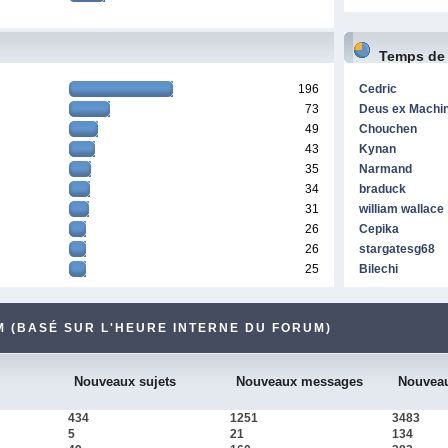
Temps de
196
Cedric
73
Deus ex Machi
49
Chouchen
43
Kynan
35
Narmand
34
braduck
31
william wallace
26
Cepika
26
stargatesg68
25
Bilechi
 (BASÉ SUR L'HEURE INTERNE DU FORUM)
Nouveaux sujets
Nouveaux messages
Nouvea
434
1251
3483
5
21
134