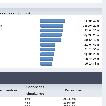
 connexion cumulé
35j 18h 47m
na
33j 10h 21m
33j 6h 32m
30j 23h 28m
30j 5h 46m
21j 6h 46m
21j 2h 30m
19j 18h 26m
18j 4h 25m
16j 14h 8m
Connexions
ux membres
Pages vues
simultanées
966
28841663
433
1144445