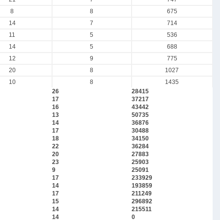
8
8
675
14
7
714
11
5
536
14
5
688
12
9
775
20
8
1027
10
8
1435
26
28415
17
37217
16
43442
13
50735
14
36876
17
30488
18
34150
22
36284
20
27883
23
25903
9
25091
17
233929
14
193859
17
211249
15
296892
14
215511
14
0