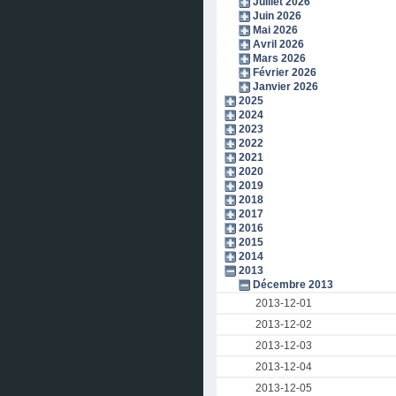
Juillet 2026
Juin 2026
Mai 2026
Avril 2026
Mars 2026
Février 2026
Janvier 2026
2025
2024
2023
2022
2021
2020
2019
2018
2017
2016
2015
2014
2013
Décembre 2013
2013-12-01
2013-12-02
2013-12-03
2013-12-04
2013-12-05