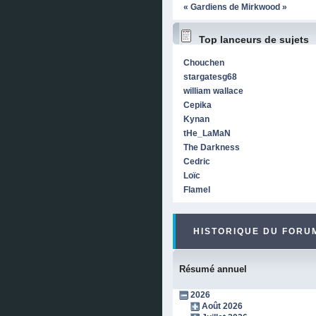
« Gardiens de Mirkwood »
Top lanceurs de sujets
Chouchen
stargatesg68
william wallace
Cepika
Kynan
tHe_LaMaN
The Darkness
Cedric
Loïc
Flamel
HISTORIQUE DU FORUM
Résumé annuel
2026
Août 2026