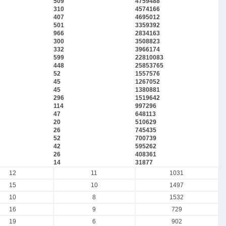
509
4759488
310
4574166
407
4695012
501
3359392
966
2834163
300
3508823
332
3966174
599
22810083
448
25853765
52
1557576
45
1267052
45
1380881
296
1519642
114
997296
47
648113
20
510629
26
745435
52
700739
42
595262
26
408361
14
31877
12
11
1031
15
10
1497
10
8
1532
16
9
729
19
6
902