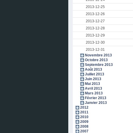
2013-12-25
2013-12-26
2013-12-27
2013-12-28
2013-12-29
2013-12-30
2013-12-31
Novembre 2013
Octobre 2013
Septembre 2013
Août 2013
Juillet 2013
Juin 2013
Mai 2013
Avril 2013
Mars 2013
Février 2013
Janvier 2013
2012
2011
2010
2009
2008
2007