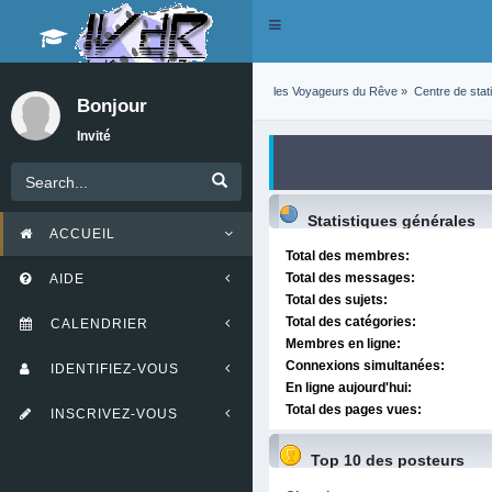
Toggle
navigation
les Voyageurs du Rêve
»
Centre de stat
Bonjour
Invité
Statistiques générales
ACCUEIL
Total des membres:
Total des messages:
AIDE
Total des sujets:
Total des catégories:
CALENDRIER
Membres en ligne:
Connexions simultanées:
IDENTIFIEZ-VOUS
En ligne aujourd'hui:
Total des pages vues:
INSCRIVEZ-VOUS
Top 10 des posteurs