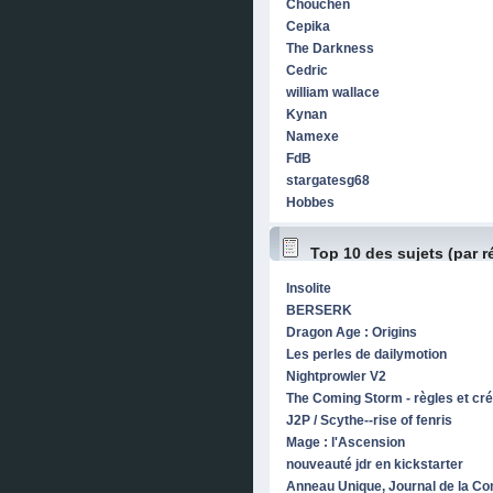
Chouchen
Cepika
The Darkness
Cedric
william wallace
Kynan
Namexe
FdB
stargatesg68
Hobbes
Top 10 des sujets (par 
Insolite
BERSERK
Dragon Age : Origins
Les perles de dailymotion
Nightprowler V2
The Coming Storm - règles et cré
J2P / Scythe--rise of fenris
Mage : l'Ascension
nouveauté jdr en kickstarter
Anneau Unique, Journal de la C