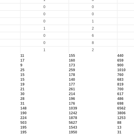
0
0
0
0
0
1
1
2
0
6
0
8
1
2
11
155
440
17
160
659
9
173
900
25
259
1010
15
178
760
15
140
683
19
177
819
21
261
700
30
214
617
28
196
486
31
176
698
148
1039
6562
190
1242
3806
224
1878
1253
503
5627
88
195
1543
13
195
1950
31