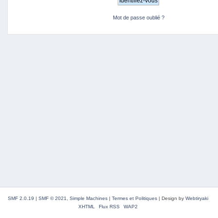
Mot de passe oublié ?
SMF 2.0.19
|
SMF © 2021
,
Simple Machines
|
Termes et Politiques
|
Design by
Webtiryaki
XHTML
Flux RSS
WAP2