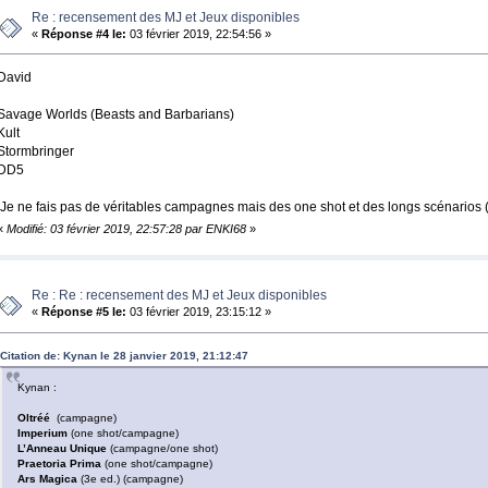
Re : recensement des MJ et Jeux disponibles
«
Réponse #4 le:
03 février 2019, 22:54:56 »
David
Savage Worlds (Beasts and Barbarians)
Kult
Stormbringer
DD5
Je ne fais pas de véritables campagnes mais des one shot et des longs scénarios (
«
Modifié: 03 février 2019, 22:57:28 par ENKI68
»
Re : Re : recensement des MJ et Jeux disponibles
«
Réponse #5 le:
03 février 2019, 23:15:12 »
Citation de: Kynan le 28 janvier 2019, 21:12:47
Kynan :
Oltréé
(campagne)
Imperium
(one shot/campagne)
L’Anneau Unique
(campagne/one shot)
Praetoria Prima
(one shot/campagne)
Ars Magica
(3e ed.) (campagne)