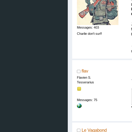
Messages: 403
Charlie don't surf!
flav
Flavien S.
Tesserarius
Messages: 75
Le Vagabond