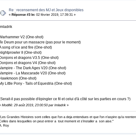
Re : recensement des MJ et Jeux disponibles
«
Réponse #3 le:
02 février 2019, 17:39:31 »
Imladrik
Warhammer V2 (One-shot)
Te Deum pour un massacre (pas pour le moment)
A song of ice and fire (One-shot)
Nightprowler II (One-shot)
Donjons et dragons V3.5 (One-shot)
Donjons et dragons V4 (One-shot)
Vampire - The Dark Ages V20 (One-shot)
Vampire - La Mascarade V20 (One-shot)
Hawkmoon (One-shot)
My Little Pony - Tails of Equestria (One-shot)
(Serait-il pas possible d'épingler ce fil et celui d'à côté sur les parties en cours ?)
«
Modifié: 29 août 2019, 23:00:50 par Imladrik
»
"Les Grandes Histoires sont celles que l'on a deja entendues et que l'on n'aspire qu'a reenten
Celles dans lesquelles on peut entrer a tout moment et s'installer a son aise."
A. Roy