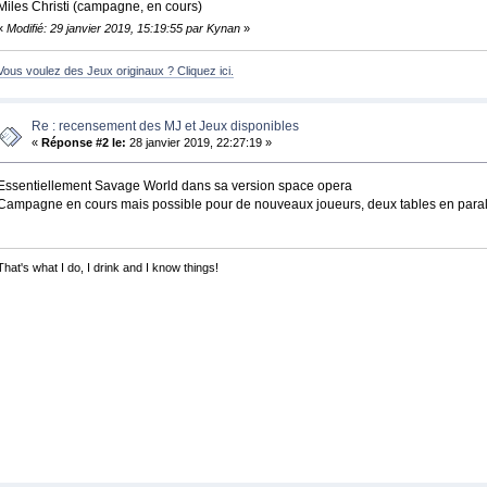
Miles Christi (campagne, en cours)
«
Modifié: 29 janvier 2019, 15:19:55 par Kynan
»
Vous voulez des Jeux originaux ? Cliquez ici.
Re : recensement des MJ et Jeux disponibles
«
Réponse #2 le:
28 janvier 2019, 22:27:19 »
Essentiellement Savage World dans sa version space opera
Campagne en cours mais possible pour de nouveaux joueurs, deux tables en paral
That's what I do, I drink and I know things!