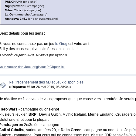
PUNCH Uni
t (one shot)
Nightprowler II
(campagne)
Miles Christi
(campagne)
La Gent
(one shot/campagne)
Amnesya 2k51
(one shot/campagne)
Deux détails pour les gens :
Si vous ne connaissez pas un jeu
le Grog
est votre ami.
Si il y des choses qui vous intéressent, dites-le !
«
Modifié: 24 juillet 2020, 18:40:21 par Kynan
»
Vous voulez des Jeux originaux ? Cliquez ici.
Re : recensement des MJ et Jeux disponibles
«
Réponse #6 le:
26 mai 2019, 08:38:34 »
Je réactive ce fil en vue de vous proposer quelque chose vers la rentrée. Je serais 
Hero Wars
- campagne ou one-shot
Plusieurs jeux en
BRP
: Devil's Gulch, Mythic Iceland, Merrie England, Crusaders o
plutôt one-shot pour la plupart
Pendragon
en 2e/3e éd - campagne
Call of Cthulhu
, surtout années 20, +
Delta Green
- campagne ou one-shot. Je préc
Ambre
- campagne. Pour ceux qui ne connaissent pas, c'est un JDR sans dés (ni carte