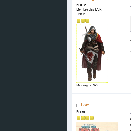
Eric R!
Membre des lVdR
Tribun
Messages: 322
Loïc
Prefet