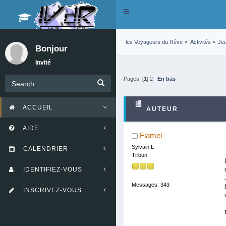
Toggle
navigation
les Voyageurs du Rêve
»
Activités
»
Je
Bonjour
Invité
Pages: [
1
]
2
En bas
ACCUEIL
AUTEUR
AIDE
Flamel
Sylvain L
CALENDRIER
Tribun
IDENTIFIEZ-VOUS
Messages: 343
INSCRIVEZ-VOUS