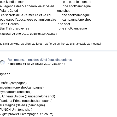
jeux:Mindjammer pas pour le moment
la Légende des 5 anneaux 4e et 5e ed one shot/campagne
Polaris 2e ed one shot
Les secrets de la 7e mer 1e et 2e ed one shot/campagne
loup garou l'apocalypse ed anniversaire campagne/one shot
Scion Heroes one shot
Star Trek discoveries one shot/campagne
«
Modifié: 21 avril 2019, 10:15:35 par Flamel
»
as swift as wind, as silent as forest, as fierce as fire, as unshakeable as mountain
Re : recensement des MJ et Jeux disponibles
«
Réponse #1 le:
28 janvier 2019, 21:12:47 »
Kynan :
Oltréé (campagne)
Imperium (one shot/campagne)
Symbaroum (one shot)
L’Anneau Unique (campagne/one shot)
Praetoria Prima (one shot/campagne)
Ars Magica (3e ed.) (campagne)
PUNCH Unit (one shot)
Nigkhtprowler II (campagne, en cours)