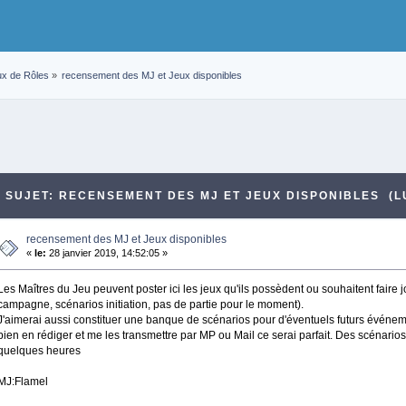
ux de Rôles
»
recensement des MJ et Jeux disponibles
SUJET: RECENSEMENT DES MJ ET JEUX DISPONIBLES (LU
recensement des MJ et Jeux disponibles
«
le:
28 janvier 2019, 14:52:05 »
Les Maîtres du Jeu peuvent poster ici les jeux qu'ils possèdent ou souhaitent faire j
campagne, scénarios initiation, pas de partie pour le moment).
J'aimerai aussi constituer une banque de scénarios pour d'éventuels futurs événeme
bien en rédiger et me les transmettre par MP ou Mail ce serai parfait. Des scénarios d
quelques heures
MJ:Flamel