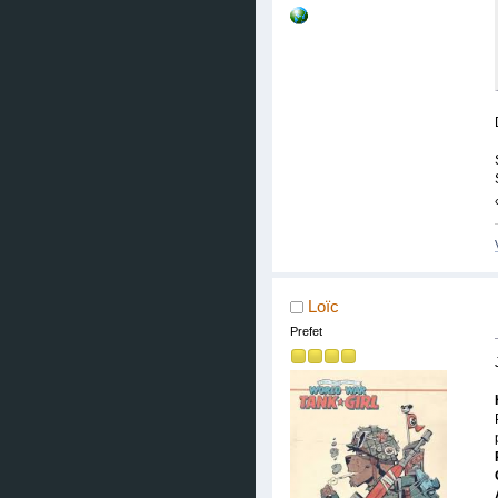
Loïc
Prefet