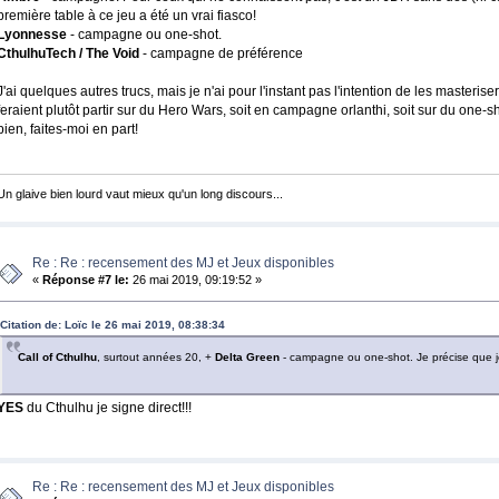
première table à ce jeu a été un vrai fiasco!
Lyonnesse
- campagne ou one-shot.
CthulhuTech / The Void
- campagne de préférence
J'ai quelques autres trucs, mais je n'ai pour l'instant pas l'intention de les master
feraient plutôt partir sur du Hero Wars, soit en campagne orlanthi, soit sur du one-s
bien, faites-moi en part!
Un glaive bien lourd vaut mieux qu'un long discours...
Re : Re : recensement des MJ et Jeux disponibles
«
Réponse #7 le:
26 mai 2019, 09:19:52 »
Citation de: Loïc le 26 mai 2019, 08:38:34
Call of Cthulhu
, surtout années 20, +
Delta Green
- campagne ou one-shot. Je précise que j
YES
du Cthulhu je signe direct!!!
Re : Re : recensement des MJ et Jeux disponibles