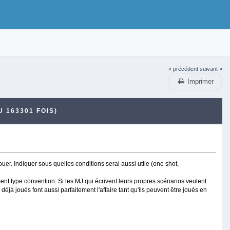
« précédent
suivant »
Imprimer
 163301 FOIS)
ouer. Indiquer sous quelles conditions serai aussi utile (one shot,
nt type convention. Si les MJ qui écrivent leurs propres scénarios veulent
éjà joués font aussi parfaitement l'affaire tant qu'ils peuvent être joués en