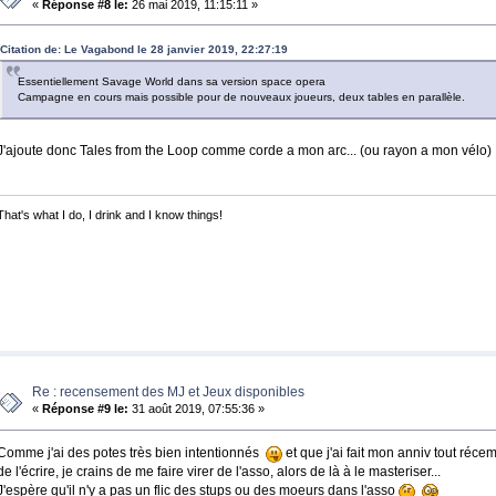
«
Réponse #8 le:
26 mai 2019, 11:15:11 »
Citation de: Le Vagabond le 28 janvier 2019, 22:27:19
Essentiellement Savage World dans sa version space opera
Campagne en cours mais possible pour de nouveaux joueurs, deux tables en parallèle.
J'ajoute donc Tales from the Loop comme corde a mon arc... (ou rayon a mon vélo)
That's what I do, I drink and I know things!
Re : recensement des MJ et Jeux disponibles
«
Réponse #9 le:
31 août 2019, 07:55:36 »
Comme j'ai des potes très bien intentionnés
et que j'ai fait mon anniv tout réc
de l'écrire, je crains de me faire virer de l'asso, alors de là à le masteriser...
J'espère qu'il n'y a pas un flic des stups ou des moeurs dans l'asso