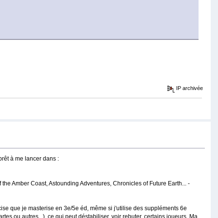
IP archivée
prêt à me lancer dans :
f the Amber Coast, Astounding Adventures, Chronicles of Future Earth... -
ise que je masterise en 3e/5e éd, même si j'utilise des suppléments 6e
s ou autres...), ce qui peut déstabiliser, voir rebuter, certains joueurs. Ma