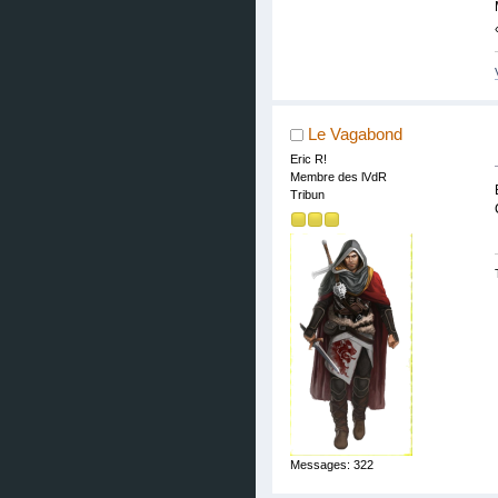
Le Vagabond
Eric R!
Membre des lVdR
Tribun
Messages: 322