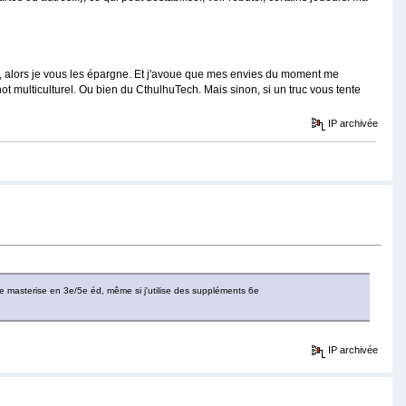
iser, alors je vous les épargne. Et j'avoue que mes envies du moment me
hot multiculturel. Ou bien du CthulhuTech. Mais sinon, si un truc vous tente
IP archivée
e masterise en 3e/5e éd, même si j'utilise des suppléments 6e
IP archivée