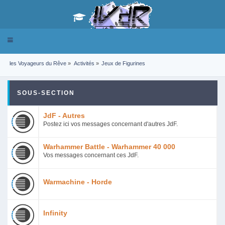
Toggle
navigation
les Voyageurs du Rêve
»
Activités
»
Jeux de Figurines
SOUS-SECTION
JdF - Autres
Postez ici vos messages concernant d'autres JdF.
Warhammer Battle - Warhammer 40 000
Vos messages concernant ces JdF.
Warmachine - Horde
Infinity