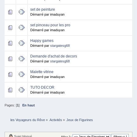
set de peinture
Démarré par imaduyan
set pinceau pour les pro
Démarré par imaduyan
Happy games
Démarré par
stargatesg68
Demande d'achat de decors
Démarré par
stargatesg68
Malette vitrine
Démarré par imaduyan
TUTO DECOR
Démarré par imaduyan
Pages: [
1
]
En haut
les Voyageurs du Rêve
»
Activités
»
Jeux de Figurines
Sujet bloqué
Aller à: