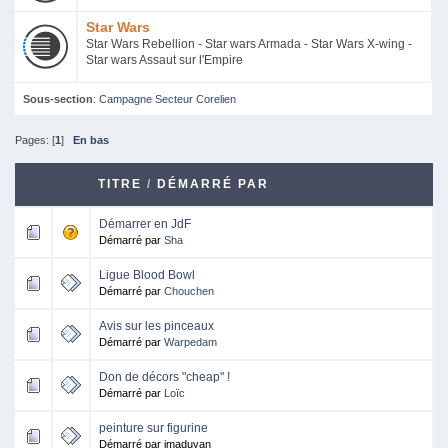
Star Wars
Star Wars Rebellion - Star wars Armada - Star Wars X-wing -
Star wars Assaut sur l'Empire
Sous-section
:
Campagne Secteur Corelien
Pages: [
1
]
En bas
TITRE
/
DÉMARRÉ PAR
Démarrer en JdF
Démarré par
Sha
Ligue Blood Bowl
Démarré par
Chouchen
Avis sur les pinceaux
Démarré par
Warpedam
Don de décors "cheap" !
Démarré par
Loïc
peinture sur figurine
Démarré par imaduyan