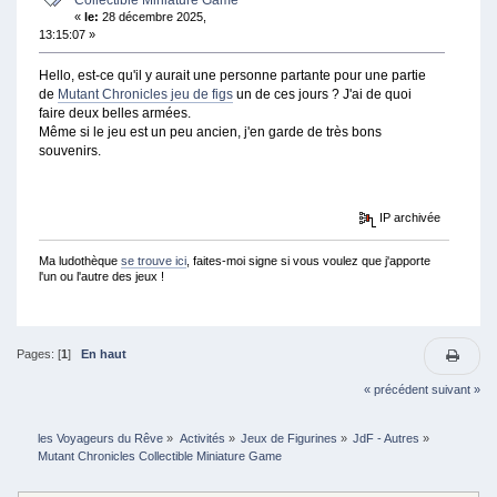
Collectible Miniature Game
«
le:
28 décembre 2025,
13:15:07 »
Hello, est-ce qu'il y aurait une personne partante pour une partie
de
Mutant Chronicles jeu de figs
un de ces jours ? J'ai de quoi
faire deux belles armées.
Même si le jeu est un peu ancien, j'en garde de très bons
souvenirs.
IP archivée
Ma ludothèque
se trouve ici
, faites-moi signe si vous voulez que j'apporte
l'un ou l'autre des jeux !
Pages: [
1
]
En haut
« précédent
suivant »
les Voyageurs du Rêve
»
Activités
»
Jeux de Figurines
»
JdF - Autres
»
Mutant Chronicles Collectible Miniature Game