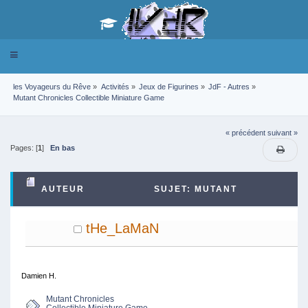
Toggle
navigation
les Voyageurs du Rêve
»
Activités
»
Jeux de Figurines
»
JdF - Autres
»
Mutant Chronicles Collectible Miniature Game
« précédent
suivant »
Pages: [
1
]
En bas
AUTEUR
SUJET: MUTANT
CHRONICLES COLLECTIBLE MINIATURE GAME (LU
tHe_LaMaN
19335 FOIS)
Damien H.
Mutant Chronicles