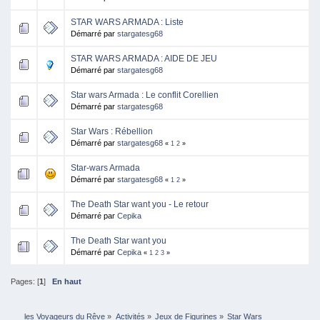
STAR WARS ARMADA : Liste
Démarré par
stargatesg68
STAR WARS ARMADA : AIDE DE JEU
Démarré par
stargatesg68
Star wars Armada : Le conflit Corellien
Démarré par
stargatesg68
Star Wars : Rébellion
Démarré par
stargatesg68
«
1
2
»
Star-wars Armada
Démarré par
stargatesg68
«
1
2
»
The Death Star want you - Le retour
Démarré par
Cepika
The Death Star want you
Démarré par
Cepika
«
1
2
3
»
Pages: [
1
]
En haut
les Voyageurs du Rêve
»
Activités
»
Jeux de Figurines
»
Star Wars