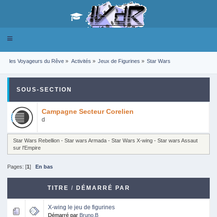
Toggle
navigation
les Voyageurs du Rêve
»
Activités
»
Jeux de Figurines
»
Star Wars
SOUS-SECTION
Campagne Secteur Corelien
d
Star Wars Rebellion - Star wars Armada - Star Wars X-wing - Star wars Assaut
sur l'Empire
Pages: [
1
]
En bas
TITRE
/
DÉMARRÉ PAR
X-wing le jeu de figurines
Démarré par
Bruno.B