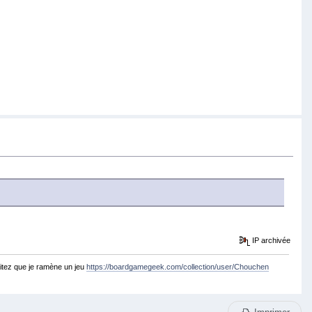
IP archivée
itez que je ramène un jeu
https://boardgamegeek.com/collection/user/Chouchen