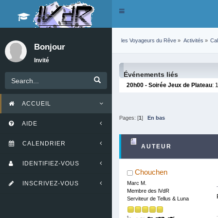
Toggle
navigation
les Voyageurs du Rêve
»
Activités
»
Cal
Bonjour
Invité
Événements liés
20h00 - Soirée Jeux de Plateau
: 
ACCUEIL
Pages: [
1
]
En bas
AIDE
CALENDRIER
AUTEUR
IDENTIFIEZ-VOUS
Chouchen
INSCRIVEZ-VOUS
Marc M.
Membre des lVdR
Serviteur de Tellus & Luna