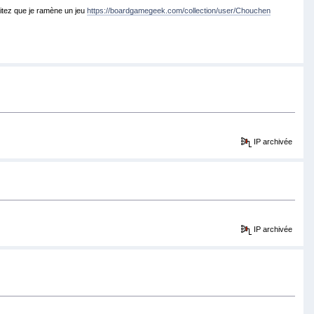
itez que je ramène un jeu
https://boardgamegeek.com/collection/user/Chouchen
IP archivée
IP archivée