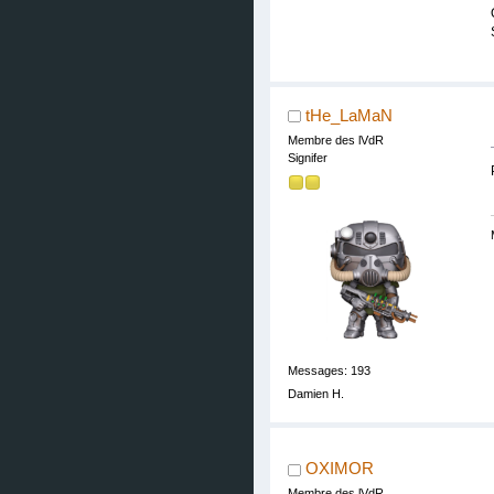
tHe_LaMaN
Membre des lVdR
Signifer
Messages: 193
Damien H.
OXIMOR
Membre des lVdR