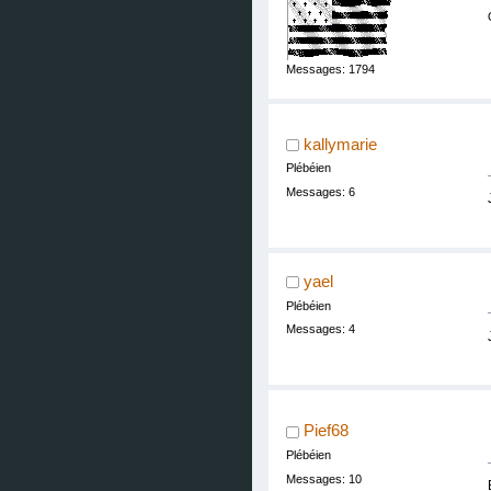
Messages: 1794
kallymarie
Plébéien
Messages: 6
yael
Plébéien
Messages: 4
Pief68
Plébéien
Messages: 10