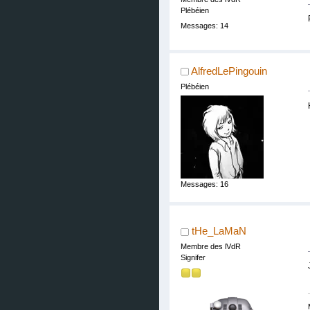
Plébéien
Messages: 14
AlfredLePingouin
Plébéien
Messages: 16
tHe_LaMaN
Membre des lVdR
Signifer