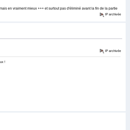
s en vraiment mieux +++ et surtout pas d'éliminé avant la fin de la partie
IP archivée
IP archivée
ux !