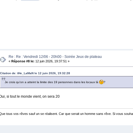
Re : Re : Vendredi 12/06 - 20h00 - Soirée Jeux de plateau
«
Réponse #8 le:
12 juin 2026, 19:37:51 »
Citation de: tHe_LaMaN le 12 juin 2026, 19:32:28
Je crois qu'on a atteint la limite des 19 personnes dans les locaux là
?
Oui, si tout le monde vient, on sera 20
Que tous vos rêves sauf un se réalisent. Car que serait un homme sans rêve. Si vous souha