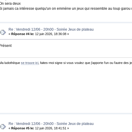
On sera deux
Si jamais ca intéresse quelqu'un on emmène un jeux qui ressemble au loup garou mai
Re : Vendredi 12/06 - 20h00 - Soirée Jeux de plateau
«
Réponse #4 le:
12 juin 2026, 18:36:08 »
Présent
Ma ludothèque
se trouve ici
, faites-moi signe si vous voulez que j'apporte l'un ou l'autre des je
Re : Vendredi 12/06 - 20h00 - Soirée Jeux de plateau
«
Réponse #5 le:
12 juin 2026, 18:41:51 »