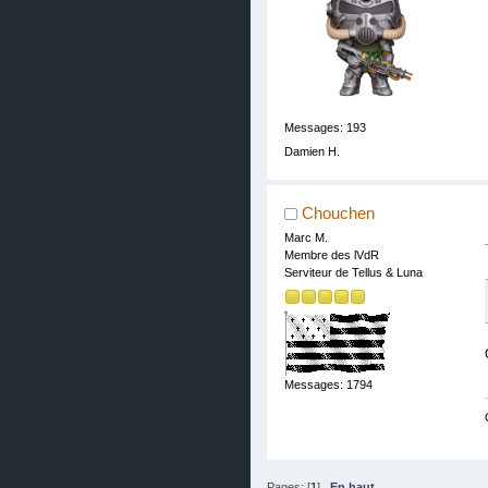
Messages: 193
Damien H.
Chouchen
Marc M.
Membre des lVdR
Serviteur de Tellus & Luna
Messages: 1794
Pages: [
1
]
En haut