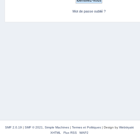
Mot de passe oublié ?
SMF 2.0.19
|
SMF © 2021
,
Simple Machines
|
Termes et Politiques
|
Design by
Webtiryaki
XHTML
Flux RSS
WAP2