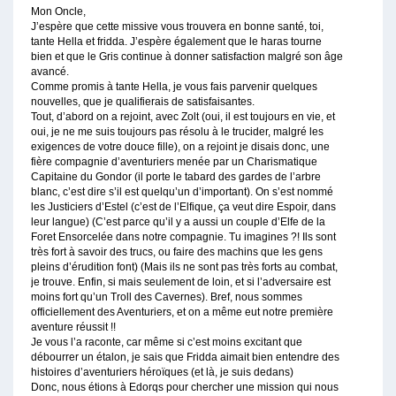
Mon Oncle,
J’espère que cette missive vous trouvera en bonne santé, toi,
tante Hella et fridda. J’espère également que le haras tourne
bien et que le Gris continue à donner satisfaction malgré son âge
avancé.
Comme promis à tante Hella, je vous fais parvenir quelques
nouvelles, que je qualifierais de satisfaisantes.
Tout, d’abord on a rejoint, avec Zolt (oui, il est toujours en vie, et
oui, je ne me suis toujours pas résolu à le trucider, malgré les
exigences de votre douce fille), on a rejoint je disais donc, une
fière compagnie d’aventuriers menée par un Charismatique
Capitaine du Gondor (il porte le tabard des gardes de l’arbre
blanc, c’est dire s’il est quelqu’un d’important). On s’est nommé
les Justiciers d’Estel (c’est de l’Elfique, ça veut dire Espoir, dans
leur langue) (C’est parce qu’il y a aussi un couple d’Elfe de la
Foret Ensorcelée dans notre compagnie. Tu imagines ?! Ils sont
très fort à savoir des trucs, ou faire des machins que les gens
pleins d’érudition font) (Mais ils ne sont pas très forts au combat,
je trouve. Enfin, si mais seulement de loin, et si l’adversaire est
moins fort qu’un Troll des Cavernes). Bref, nous sommes
officiellement des Aventuriers, et on a même eut notre première
aventure réussit !!
Je vous l’a raconte, car même si c’est moins excitant que
débourrer un étalon, je sais que Fridda aimait bien entendre des
histoires d’aventuriers héroïques (et là, je suis dedans)
Donc, nous étions à Edorqs pour chercher une mission qui nous