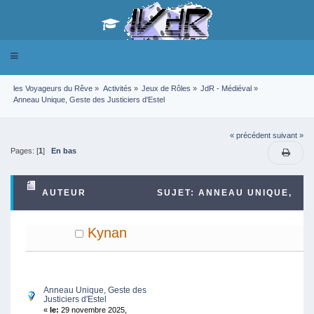
Toggle
navigation
les Voyageurs du Rêve
»
Activités
»
Jeux de Rôles
»
JdR - Médiéval
»
Anneau Unique, Geste des Justiciers d'Estel
« précédent
suivant »
Pages: [
1
]
En bas
AUTEUR
SUJET: ANNEAU UNIQUE,
GESTE DES JUSTICIERS D'ESTEL (LU 15644 FOIS)
Kynan
Anneau Unique, Geste des
Justiciers d'Estel
«
le:
29 novembre 2025,