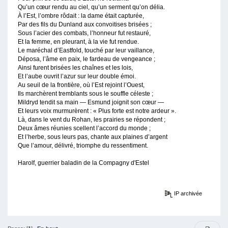
Qu’un cœur rendu au ciel, qu’un serment qu’on délia.
À l’Est, l’ombre rôdait : la dame était capturée,
Par des fils du Dunland aux convoitises brisées ;
Sous l’acier des combats, l’honneur fut restauré,
Et la femme, en pleurant, à la vie fut rendue.
Le maréchal d’Eastfold, touché par leur vaillance,
Déposa, l’âme en paix, le fardeau de vengeance ;
Ainsi furent brisées les chaînes et les lois,
Et l’aube ouvrit l’azur sur leur double émoi.
Au seuil de la frontière, où l’Est rejoint l’Ouest,
Ils marchèrent tremblants sous le souffle céleste ;
Mildryd tendit sa main — Esmund joignit son cœur —
Et leurs voix murmurèrent : « Plus forte est notre ardeur ».
Là, dans le vent du Rohan, les prairies se répondent ;
Deux âmes réunies scellent l’accord du monde ;
Et l’herbe, sous leurs pas, chante aux plaines d’argent
Que l’amour, délivré, triomphe du ressentiment.
Harolf, guerrier baladin de la Compagny d'Estel
IP archivée