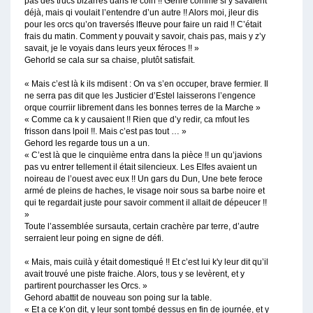
pas des trucs bizarres dans le coin !! Genre comme si y savaient
déjà, mais qi voulait l’entendre d’un autre !! Alors moi, jleur dis
pour les orcs qu’on traversés lfleuve pour faire un raid !! C’était
frais du matin. Comment y pouvait y savoir, chais pas, mais y z’y
savait, je le voyais dans leurs yeux féroces !! »
Gehorld se cala sur sa chaise, plutôt satisfait.
« Mais c’est là k ils mdisent : On va s’en occuper, brave fermier. Il
ne serra pas dit que les Justicier d’Estel laisserons l’engence
orque courriir librement dans les bonnes terres de la Marche »
« Comme ca k y causaient !! Rien que d’y redir, ca mfout les
frisson dans lpoil !!. Mais c’est pas tout … »
Gehord les regarde tous un a un.
« C’est là que le cinquième entra dans la pièce !! un qu’javions
pas vu entrer tellement il était silencieux. Les Elfes avaient un
noireau de l’ouest avec eux !! Un gars du Dun, Une bete feroce
armé de pleins de haches, le visage noir sous sa barbe noire et
qui te regardait juste pour savoir comment il allait de dépeucer !!
»
Toute l’assemblée sursauta, certain crachère par terre, d’autre
serraient leur poing en signe de défi.
« Mais, mais cuilà y était domestiqué !! Et c’est lui k'y leur dit qu’il
avait trouvé une piste fraiche. Alors, tous y se levèrent, et y
partirent pourchasser les Orcs. »
Gehord abattit de nouveau son poing sur la table.
« Et a ce k’on dit, y leur sont tombé dessus en fin de journée, et y