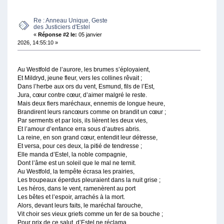
Re : Anneau Unique, Geste
des Justiciers d'Estel
«
Réponse #2 le:
05 janvier
2026, 14:55:10 »
Au Westfold de l’aurore, les brumes s’éployaient,
Et Mildryd, jeune fleur, vers les collines rêvait ;
Dans l’herbe aux ors du vent, Esmund, fils de l’Est,
Jura, cœur contre cœur, d’aimer malgré le reste.
Mais deux fiers maréchaux, ennemis de longue heure,
Brandirent leurs rancœurs comme on brandit un cœur ;
Par serments et par lois, ils lièrent les deux vies,
Et l’amour d’enfance erra sous d’autres abris.
La reine, en son grand cœur, entendit leur détresse,
Et versa, pour ces deux, la pitié de tendresse ;
Elle manda d’Estel, la noble compagnie,
Dont l’âme est un soleil que le mal ne ternit.
Au Westfold, la tempête écrasa les prairies,
Les troupeaux éperdus pleuraient dans la nuit grise ;
Les héros, dans le vent, ramenèrent au port
Les bêtes et l’espoir, arrachés à la mort.
Alors, devant leurs faits, le maréchal farouche,
Vit choir ses vieux griefs comme un fer de sa bouche ;
Pour prix de ce salut, d’Estel ne réclama