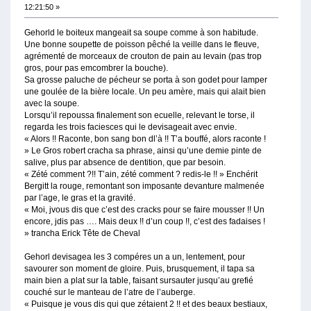
12:21:50 »
Gehorld le boiteux mangeait sa soupe comme à son habitude.
Une bonne soupette de poisson pêché la veille dans le fleuve,
agrémenté de morceaux de crouton de pain au levain (pas trop
gros, pour pas emcombrer la bouche).
Sa grosse paluche de pécheur se porta à son godet pour lamper
une goulée de la bière locale. Un peu amère, mais qui alait bien
avec la soupe.
Lorsqu’il repoussa finalement son ecuelle, relevant le torse, il
regarda les trois faciesces qui le devisageait avec envie.
« Alors !! Raconte, bon sang bon dl’à !! T’a bouffé, alors raconte !
» Le Gros robert cracha sa phrase, ainsi qu’une demie pinte de
salive, plus par absence de dentition, que par besoin.
« Zété comment ?!! T’ain, zété comment ? redis-le !! » Enchérit
Bergitt la rouge, remontant son imposante devanture malmenée
par l’age, le gras et la gravité.
« Moi, jvous dis que c’est des cracks pour se faire mousser !! Un
encore, jdis pas …. Mais deux !! d’un coup !!, c’est des fadaises !
» trancha Erick Tête de Cheval
Gehorl devisagea les 3 compéres un a un, lentement, pour
savourer son moment de gloire. Puis, brusquement, il tapa sa
main bien a plat sur la table, faisant sursauter jusqu’au grefié
couché sur le manteau de l’atre de l’auberge.
« Puisque je vous dis qui que zétaient 2 !! et des beaux bestiaux,