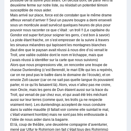
possible de la suivre plus avant. On décida donc de partir vers la
deuxième ferme sur notre liste, ou résidait un potentiel témoin
susceptible de nous aider.
Mais arrivé sur place, force est de constater que le même drame
affreux venait d’arriver !! Seul un pauvre bougre a demi enseveli
sous un monticule avait survécut quelques heures de plus pour
pouvoir nous raconter ce que c’était : un troll !! (Le capitaine du
Gondor est super fort pour soigner les gens, c’est bon à savoir)
La piste étant fraiche, on s’est empresser de la suivre à travers
les sinueux méandres qui tapissent les montagnes blanches
(faut dire que le paysan avait réussi à nous dire d’où venait le
Troll, une vallée oubliée dont le nom m’échappe, mais que
j’avais réussi à identifier sur la carte que nous suivions)
Alors que nous progressions vite, on rencontre une troupe de
chasse Dunlending (c’est Berendil, le mari Elfe qui les a repérés,
car on ne peut pas le battre dans le domaine de l’écoute), et on
envoie Zolt causer (car on ne sait pas quelle langue ils pouvaient
parler, ni ce qu’ils faisaient là). Alors, vous n’allez pas me croire,
mon Oncle, mais les gens de Dun étaient aussi sur la trace du
Troll, qui venait de par chez eux, et qui avait été très méchant
aussi sur leur terres (comme quoi, les trolls ça ne respecte
vraiment rien). Les dunlendings acceptent de nous conduire
dans la vallée maudite (il fallait voir comme elle suintait le mal,
c’était vraiment horrible) mais ne sont pas très enthousiaste à
l’idée de nous aider dans la bagarre.
Et là, coup de théâtre, une deuxième compagnie d’aventurier,
mené par Ulfur le Rohirriom (en fait c’était tous des Rohirrims)