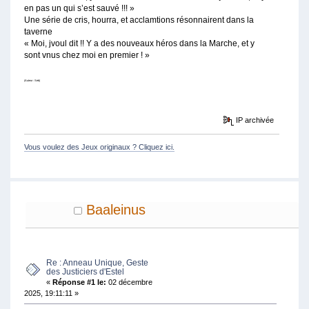
en pas un qui s’est sauvé !!! »
Une série de cris, hourra, et acclamtions résonnairent dans la
taverne
« Moi, jvoul dit !! Y a des nouveaux héros dans la Marche, et y
sont vnus chez moi en premier ! »
(Auteur : Seb)
IP archivée
Vous voulez des Jeux originaux ? Cliquez ici.
Baaleinus
Re : Anneau Unique, Geste
des Justiciers d'Estel
«
Réponse #1 le:
02 décembre
2025, 19:11:11 »