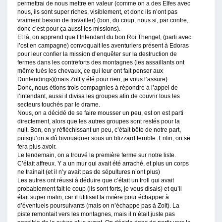
permettrai de nous mettre en valeur (comme on a des Elfes avec
nous, ils sont super riches, visiblement, et donc ils n’ont pas
vraiment besoin de travailler) (bon, du coup, nous si, par contre,
donc c’est pour ça aussi les missions).
Et là, on apprend que l’Intendant du bon Roi Thengel, (parti avec
l’ost en campagne) convoquait les aventuriers présent à Edoras
pour leur confier la mission d’enquêter sur la destruction de
fermes dans les contreforts des montagnes (les assaillants ont
même tués les chevaux, ce qui leur ont fait penser aux
Dunlendings)(mais Zolt y été pour rien, je vous l’assure)
Donc, nous étions trois compagnies à répondre à l’appel de
l’intendant, aussi il divisa les groupes afin de couvrir tous les
secteurs touchés par le drame.
Nous, on a décidé de se faire mousser un peu, est on est parti
directement, alors que les autres groupes sont restés pour la
nuit. Bon, en y réfléchissant un peu, c’était bête de notre part,
puisqu’on a dû bivouaquer sous un blizzard terrible. Enfin, on se
fera plus avoir.
Le lendemain, on a trouvé la première ferme sur notre liste.
C’était affreux. Y a un mur qui avait été arraché, et plus un corps
ne trainait (et il n’y avait pas de sépultures n’ont plus)
Les autres ont réussi à déduire que c’était un troll qui avait
probablement fait le coup (ils sont forts, je vous disais) et qu’il
était super malin, car il utilisait la rivière pour échapper à
d’éventuels poursuivants (mais on n’échappe pas à Zolt). La
piste remontait vers les montagnes, mais il n’était juste pas