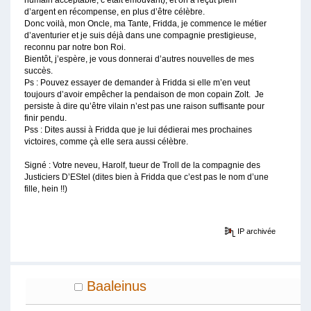
humain acceptable, c’était émouvant), et on à reçût plein
d’argent en récompense, en plus d’être célèbre.
Donc voilà, mon Oncle, ma Tante, Fridda, je commence le métier
d’aventurier et je suis déjà dans une compagnie prestigieuse,
reconnu par notre bon Roi.
Bientôt, j’espère, je vous donnerai d’autres nouvelles de mes
succès.
Ps : Pouvez essayer de demander à Fridda si elle m’en veut
toujours d’avoir empêcher la pendaison de mon copain Zolt. Je
persiste à dire qu’être vilain n’est pas une raison suffisante pour
finir pendu.
Pss : Dites aussi à Fridda que je lui dédierai mes prochaines
victoires, comme çà elle sera aussi célèbre.
Signé : Votre neveu, Harolf, tueur de Troll de la compagnie des
Justiciers D’EStel (dites bien à Fridda que c’est pas le nom d’une
fille, hein !!)
IP archivée
Baaleinus