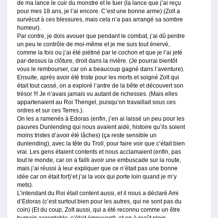
de ma lance le cuir du monstre et le tuer (la lance que j’ai reçu
pour mes 18 ans, je l’ai encore. C’est une bonne arme) (Zolt a
survécut à ces blessures, mais cela n’a pas arrangé sa sombre
humeur).
Par contre, je dois avouer que pendant le combat, j’ai dû perdre
un peu le contrôle de moi-même et je me suis tout énervé,
comme la fois ou j’ai été piétiné par le cochon et que je l’ai jeté
par-dessus la clôture, droit dans la rivière. (Je pourrai bientôt
vous le rembourser, car on a beaucoup gagné dans l’aventure).
Ensuite, après avoir été triste pour les morts et soigné Zolt qui
était tout cassé, on a exploré l’antre de la bête et découvert son
trésor !!! Je n’avais jamais vu autant de richesses. (Mais elles
appartenaient au Roi Thengel, puisqu’on travaillait sous ces
ordres et sur ces Terres.).
On les a ramenés à Edoras (enfin, j’en ai laissé un peu pour les
pauvres Dunlending qui nous avaient aidé, histoire qu’ils soient
moins tristes d’avoir été lâches) (ça reste sensible un
dunlending), avec la tête du Troll, pour faire voir que c’était bien
vrai. Les gens étaient contents et nous acclamaient (enfin, pas
tout le monde, car on a failli avoir une embuscade sur la route,
mais j’ai réussi à leur expliquer que ce n’était pas une bonne
idée car on était fort)’et j’ai la voix qui porte loin quand je m’y
mets).
L’intendant du Roi était content aussi, et il nous a déclaré Ami
d’Edoras (c’est surtout bien pour les autres, qui ne sont pas du
coin) (Et du coup, Zolt aussi, qui a été reconnu comme un être