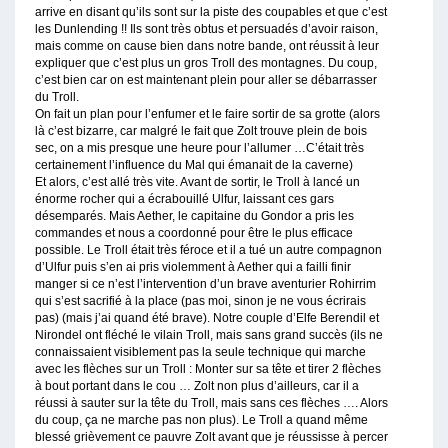
arrive en disant qu’ils sont sur la piste des coupables et que c’est
les Dunlending !! Ils sont très obtus et persuadés d’avoir raison,
mais comme on cause bien dans notre bande, ont réussit à leur
expliquer que c’est plus un gros Troll des montagnes. Du coup,
c’est bien car on est maintenant plein pour aller se débarrasser
du Troll.
On fait un plan pour l’enfumer et le faire sortir de sa grotte (alors
là c’est bizarre, car malgré le fait que Zolt trouve plein de bois
sec, on a mis presque une heure pour l’allumer …C’était très
certainement l’influence du Mal qui émanait de la caverne)
Et alors, c’est allé très vite. Avant de sortir, le Troll à lancé un
énorme rocher qui a écrabouillé Ulfur, laissant ces gars
désemparés. Mais Aether, le capitaine du Gondor a pris les
commandes et nous a coordonné pour être le plus efficace
possible. Le Troll était très féroce et il a tué un autre compagnon
d’Ulfur puis s’en ai pris violemment à Aether qui a failli finir
manger si ce n’est l’intervention d’un brave aventurier Rohirrim
qui s’est sacrifié à la place (pas moi, sinon je ne vous écrirais
pas) (mais j’ai quand été brave). Notre couple d’Elfe Berendil et
Nirondel ont fléché le vilain Troll, mais sans grand succès (ils ne
connaissaient visiblement pas la seule technique qui marche
avec les flèches sur un Troll : Monter sur sa tête et tirer 2 flèches
à bout portant dans le cou … Zolt non plus d’ailleurs, car il a
réussi à sauter sur la tête du Troll, mais sans ces flèches …. Alors
du coup, ça ne marche pas non plus). Le Troll a quand même
blessé grièvement ce pauvre Zolt avant que je réussisse à percer