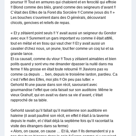
poursur !!! Tout en armures qui chatoient et en ferocité qui effroie
!! Blond comme des blés, grand comme des seigneurs d’avant !!
C’était des Elfes de la Foret dla Sorcière !! Comme jvous dis !! »
Les bouches s’ouvrirent dans des O générals, découvrant
chicots, gencives et reliefs de repas.
« Et y zétaient point seuls !! Y avait aussi un seigneur du Gondor
avec eux !! Surement un gars important vu comme il était attifé,
tout en métal et en tissu qui vaut cher !! Et y avait aussi un
cavalier d'chez nous, un jeune, tout fier comme un coq lui et sa
grande lance.
Et ca causait, comme du vlour !! Tous y zétaient aimables et bien
polits quand y sont vnu me dmander dpasser la nuité dans ma
ferme !! Ma grosse en était toute retourné !!! Jlavions pas vu
comme ca depuis … ben, depuis le troisiéme lardon, pardieu. Ca
c’est l’effet des Elfes, moi jdis !! On peu pas lutter. »
Gehorld fit une pause dans son récit, savourant avec
gourmandise l’effet que cela faisait sur son auditoire. Même le
vieux Grahulf, qui en avait vu dans sa vie d’avant, c’était
rapproché de sa table.
Gehorld savait qu’il fallait qu’il maintienne son auditoire en
haleine (il avait paufiné son récit, en effet il était à la taverne
depuis le matin, et c’était déjà la septième fois qu’il racontait la
visite des étrangers dans sa ferme)
« Alors, on cause, on cause … Et là, vlan !! Ils demandent si y a