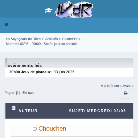
Toggle
navigation
les Voyageurs du Rêve
»
Activités
»
Calendrier
»
Mercredi 03/06 - 20h00 - Soirée jeux de société 
Événements liés
20h00 Jeux de plateaux
: 03 juin 2026
« précédent
suivant »
Pages: [
1
]
En bas
AUTEUR
SUJET: MERCREDI 03/06
- 20H00 - SOIRÉE JEUX DE SOCIÉTÉ (LU 4938
Chouchen