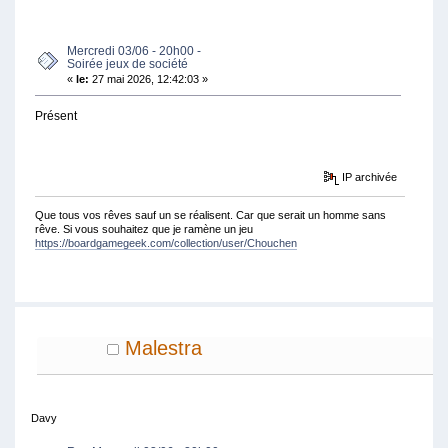
FOIS)
Mercredi 03/06 - 20h00 -
Soirée jeux de société
«
le:
27 mai 2026, 12:42:03 »
Présent
IP archivée
Que tous vos rêves sauf un se réalisent. Car que serait un homme sans
rêve. Si vous souhaitez que je ramène un jeu
https://boardgamegeek.com/collection/user/Chouchen
Malestra
Davy