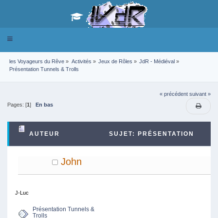
Toggle
navigation
les Voyageurs du Rêve
»
Activités
»
Jeux de Rôles
»
JdR - Médiéval
»
Présentation Tunnels & Trolls
« précédent
suivant »
Pages: [
1
]
En bas
AUTEUR
SUJET: PRÉSENTATION
TUNNELS & TROLLS (LU 49066 FOIS)
John
J-Luc
Présentation Tunnels &
Trolls