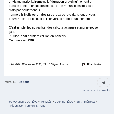
envisage
majoritairement
le "
dungeon crawling
" : on entre
dans le donjon, on tue les monstres, on ramasse les trésors. (
Mais pas seulement...)
Tunnels & Trolls est un des rares jeux de role dans lequel vous
pouvez incarner ce qu’il est convenu d’appeler un monstre :-),
C'est simple, léger, très loin des calculs tactiques et moi je trouve
ça fun.
J'utilise la V8 dernière édition en français.
On joue avec
2D6
«
Modifié: 27 octobre 2020, 22:41:59 par John
»
IP archivée
Pages: [
1
]
En haut
« précédent
suivant »
les Voyageurs du Rêve
»
Activités
»
Jeux de Rôles
»
JdR - Médiéval
»
Présentation Tunnels & Trolls