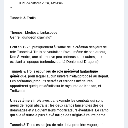
«
le:
23 octobre 2020, 13:51:06
»
Tunnels & Trolls
Thèmes : Médieval fantastique
Genre : dungeon crawling"
Ecrit en 1975, pratiquement à l'aube de la création des jeux de
role Tunnels & Trolls se voulait de l'aveu même de son auteur,
Ken St Andre, une alternative peu onéreuse aux autres jeux
existant à l'époque (entendez par là Donjons et Dragons).
Tunnels & Trolls est un
jeu de role médiéval fantastique
générique
, pour lequel aucun univers n'était proposé au départ.
Les scénarios, produits dérivés et éditions ultérieures
apportèrent quelques détails sur le royaume de Khazan, et
Trollworld.
Un système simple
avec par exemple les combats qui sont
gérés de façon abstraite : les deux camps lancent les dés de
dommages et y ajoutent leurs modificateurs éventuels. Le camp
qui a le résultat le plus élevé inflige des dégâts à l'autre partie.
Tunnels & Trolls est un jeu de role de la première vague, qui