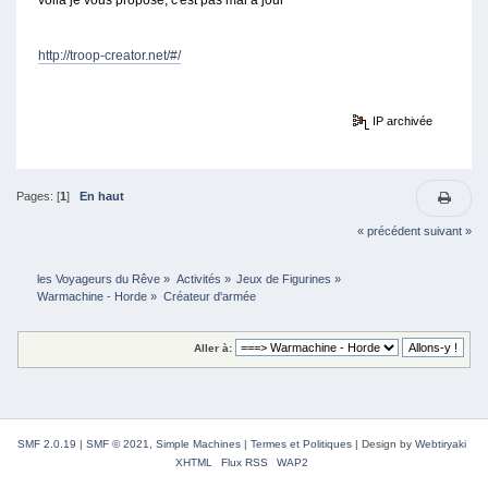
http://troop-creator.net/#/
IP archivée
Pages: [
1
]
En haut
« précédent
suivant »
les Voyageurs du Rêve
»
Activités
»
Jeux de Figurines
»
Warmachine - Horde
»
Créateur d'armée 
Aller à:
SMF 2.0.19
|
SMF © 2021
,
Simple Machines
|
Termes et Politiques
|
Design by
Webtiryaki
XHTML
Flux RSS
WAP2