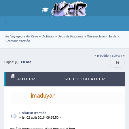
Toggle
navigation
les Voyageurs du Rêve
»
Activités
»
Jeux de Figurines
»
Warmachine - Horde
»
Créateur d'armée 
« précédent
suivant »
Pages: [
1
]
En bas
AUTEUR
SUJET: CRÉATEUR
D'ARMÉE (LU 26346 FOIS)
imaduyan
Créateur d'armée
«
le:
02 août 2016, 09:55:50 »
voilà je vous propose, c'est pas mal à jour