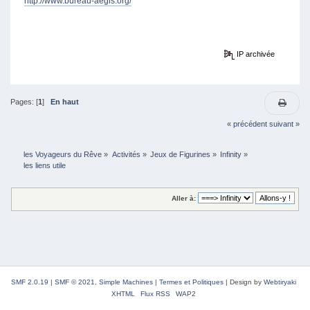
http://www.bureau-aegis.org/
IP archivée
Pages: [
1
]
En haut
« précédent
suivant »
les Voyageurs du Rêve
»
Activités
»
Jeux de Figurines
»
Infinity
»
les liens utile
Aller à:
SMF 2.0.19
|
SMF © 2021
,
Simple Machines
|
Termes et Politiques
|
Design by
Webtiryaki
XHTML
Flux RSS
WAP2