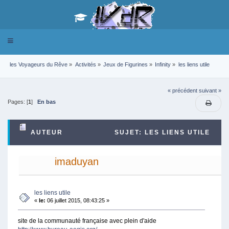
Toggle
navigation
les Voyageurs du Rêve
»
Activités
»
Jeux de Figurines
»
Infinity
»
les liens utile
« précédent
suivant »
Pages: [
1
]
En bas
AUTEUR
SUJET: LES LIENS UTILE
(LU 27606 FOIS)
imaduyan
les liens utile
«
le:
06 juillet 2015, 08:43:25 »
site de la communauté française avec plein d'aide