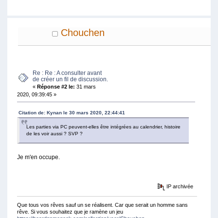
Chouchen
Re : Re : A consulter avant
de créer un fil de discussion.
«
Réponse #2 le:
31 mars
2020, 09:39:45 »
Citation de: Kynan le 30 mars 2020, 22:44:41
Les parties via PC peuvent-elles être intégrées au calendrier, histoire
de les voir aussi ? SVP ?
Je m'en occupe.
IP archivée
Que tous vos rêves sauf un se réalisent. Car que serait un homme sans
rêve. Si vous souhaitez que je ramène un jeu