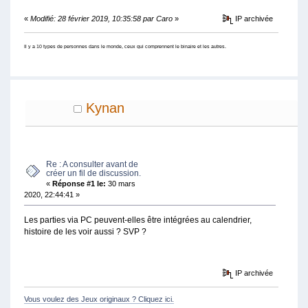
«
Modifié: 28 février 2019, 10:35:58 par Caro
»
IP archivée
Il y a 10 types de personnes dans le monde, ceux qui comprennent le binaire et les autres.
Kynan
Re : A consulter avant de
créer un fil de discussion.
«
Réponse #1 le:
30 mars
2020, 22:44:41 »
Les parties via PC peuvent-elles être intégrées au calendrier,
histoire de les voir aussi ? SVP ?
IP archivée
Vous voulez des Jeux originaux ? Cliquez ici.