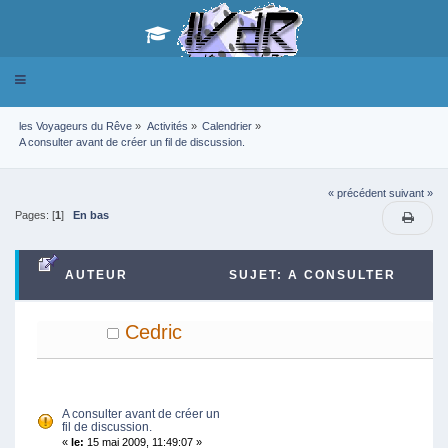
Toggle
navigation
les Voyageurs du Rêve
»
Activités
»
Calendrier
»
A consulter avant de créer un fil de discussion.
« précédent
suivant »
Pages: [
1
]
En bas
AUTEUR
SUJET: A CONSULTER
AVANT DE CRÉER UN FIL DE DISCUSSION. (LU
Cedric
58970 FOIS)
A consulter avant de créer un
fil de discussion.
«
le:
15 mai 2009, 11:49:07 »