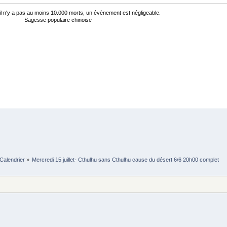
'il n'y a pas au moins 10.000 morts, un évènement est négligeable.
Sagesse populaire chinoise
Calendrier
»
Mercredi 15 juillet- Cthulhu sans Cthulhu cause du désert 6/6 20h00 complet 