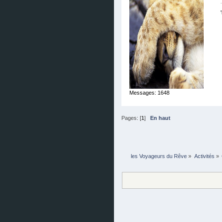
Messages: 1648
Pages: [
1
]
En haut
les Voyageurs du Rêve
»
Activités
»