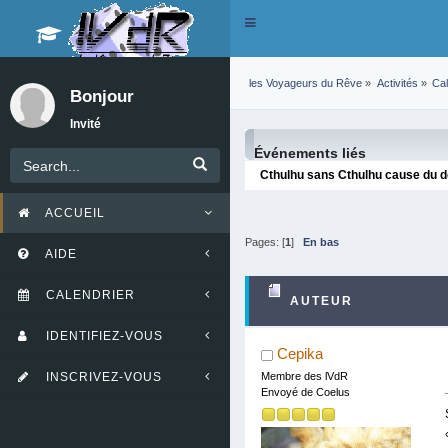
Toggle
navigation
les Voyageurs du Rêve
»
Activités
»
Cal
Bonjour
Invité
Événements liés
Cthulhu sans Cthulhu cause du d
ACCUEIL
Pages: [
1
]
En bas
AIDE
CALENDRIER
AUTEUR
IDENTIFIEZ-VOUS
FOIS)
Cepika
INSCRIVEZ-VOUS
Membre des lVdR
Envoyé de Coelus