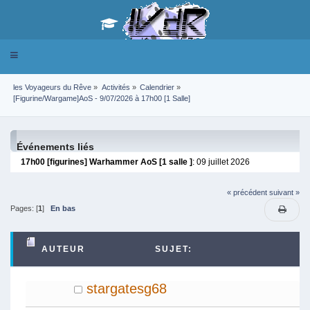
Toggle
navigation
les Voyageurs du Rêve
»
Activités
»
Calendrier
»
[Figurine/Wargame]AoS - 9/07/2026 à 17h00 [1 Salle]
Événements liés
17h00 [figurines] Warhammer AoS [1 salle ]
: 09 juillet 2026
« précédent
suivant »
Pages: [
1
]
En bas
AUTEUR
SUJET:
[FIGURINE/WARGAME]AOS - 9/07/2026 À 17H00 [1
stargatesg68