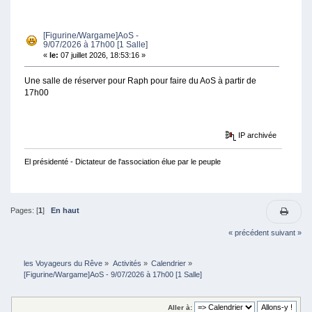
SALLE] (LU 2738 FOIS)
[Figurine/Wargame]AoS -
9/07/2026 à 17h00 [1 Salle]
«
le:
07 juillet 2026, 18:53:16 »
Une salle de réserver pour Raph pour faire du AoS à partir de
17h00
IP archivée
El présidenté - Dictateur de l'association élue par le peuple
Pages: [
1
]
En haut
« précédent
suivant »
les Voyageurs du Rêve
»
Activités
»
Calendrier
»
[Figurine/Wargame]AoS - 9/07/2026 à 17h00 [1 Salle]
Aller à: