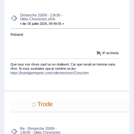
FOIS)
Dimanche 20/09 - 13h30 -
Okko Chronicles (4/4)
«
le:
05 juillet 2026, 09:49:05 »
Présent.
IP archivée
Que tous vos rêves sauf un se réalisent. Car que serait un homme sans
rêve. Si vous souhaitez que je ramène un jeu
https://boardgamegeek.com/collection/user/Chouchen
Trode
Re : Dimanche 20/09 -
13h30 - Okko Chronicles