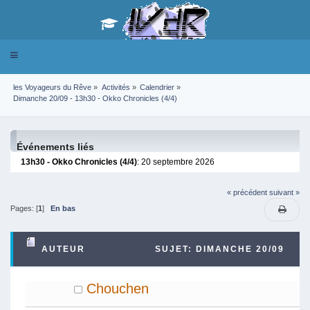
Toggle
navigation
les Voyageurs du Rêve
»
Activités
»
Calendrier
»
Dimanche 20/09 - 13h30 - Okko Chronicles (4/4)
Événements liés
13h30 - Okko Chronicles (4/4)
: 20 septembre 2026
« précédent
suivant »
Pages: [
1
]
En bas
AUTEUR
SUJET: DIMANCHE 20/09
- 13H30 - OKKO CHRONICLES (4/4) (LU 2364
Chouchen