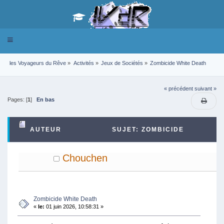
Toggle
navigation
les Voyageurs du Rêve
»
Activités
»
Jeux de Sociétés
»
Zombicide White Death
« précédent
suivant »
Pages: [
1
]
En bas
AUTEUR
SUJET: ZOMBICIDE
WHITE DEATH (LU 3938 FOIS)
Chouchen
Zombicide White Death
«
le:
01 juin 2026, 10:58:31 »