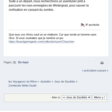
Suite a un départ, nous recherchons un aventurier prêt à
parcourir les rues enneigées de Wintergrad, pour sauver la
civilisation en cassant du zombis.
IP archivée
Que tous vos rêves sauf un se réalisent. Car que serait un homme sans
rêve. Si vous souhaitez que je ramène un jeu
https://boardgamegeek.com/collection/user/Chouchen
Pages: [
1
]
En haut
« précédent
suivant »
les Voyageurs du Rêve
»
Activités
»
Jeux de Sociétés
»
Zombicide White Death
Aller à: