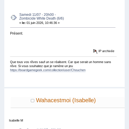
FOIS)
Samedi 11/07 - 20h00 -
Zombicide White Death (6/6)
«
le:
01 juin 2026, 10:46:36 »
Présent.
IP archivée
Que tous vos rêves sauf un se réalisent. Car que serait un homme sans
rêve. Si vous souhaitez que je ramène un jeu
https://boardgamegeek.com/collection/user/Chouchen
Wahacestmoi (Isabelle)
Isabelle M