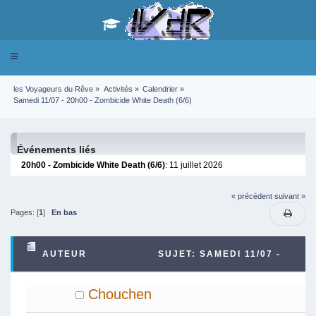
Toggle
navigation
les Voyageurs du Rêve
»
Activités
»
Calendrier
»
Samedi 11/07 - 20h00 - Zombicide White Death (6/6)
Événements liés
20h00 - Zombicide White Death (6/6)
: 11 juillet 2026
« précédent
suivant »
Pages: [
1
]
En bas
AUTEUR
SUJET: SAMEDI 11/07 -
20H00 - ZOMBICIDE WHITE DEATH (6/6) (LU 4379
Chouchen