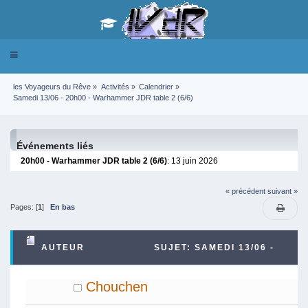
Toggle
navigation
les Voyageurs du Rêve
»
Activités
»
Calendrier
»
Samedi 13/06 - 20h00 - Warhammer JDR table 2 (6/6)
Événements liés
20h00 - Warhammer JDR table 2 (6/6)
: 13 juin 2026
« précédent
suivant »
Pages: [
1
]
En bas
AUTEUR
SUJET: SAMEDI 13/06 -
20H00 - WARHAMMER JDR TABLE 2 (6/6) (LU
Chouchen