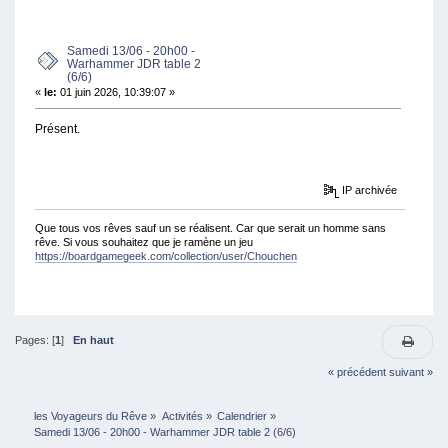
5826 FOIS)
Samedi 13/06 - 20h00 -
Warhammer JDR table 2
(6/6)
«
le:
01 juin 2026, 10:39:07 »
Présent.
IP archivée
Que tous vos rêves sauf un se réalisent. Car que serait un homme sans
rêve. Si vous souhaitez que je ramène un jeu
https://boardgamegeek.com/collection/user/Chouchen
Pages: [
1
]
En haut
« précédent
suivant »
les Voyageurs du Rêve
»
Activités
»
Calendrier
»
Samedi 13/06 - 20h00 - Warhammer JDR table 2 (6/6)